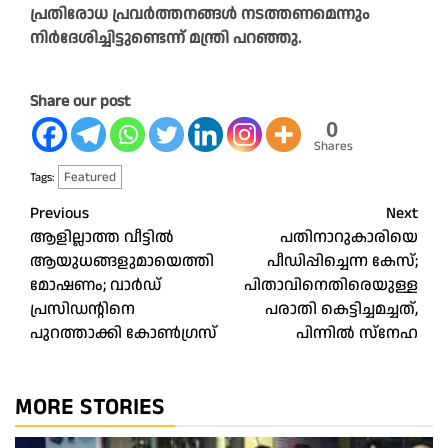
പ്രതിരോധ പ്രവർത്തനങ്ങൾ നടത്തണമെന്നും
നിർദേശിച്ചിട്ടുണ്ടെന്ന് മന്ത്രി പറഞ്ഞു.
Share our post
0
Shares
Featured
Tags:
Post
Previous
Next
ആളില്ലാത്ത വീട്ടില്‍
പതിനാറുകാരിയെ
navigation
ആയുധങ്ങളുമായെത്തി
പീഡിപ്പിച്ചെന്ന കേസ്;
മോഷണം; വാര്‍ഡ്
പിതാവിനെതിരെയുള്ള
പ്രസിഡന്റിനെ
പരാതി കെട്ടിച്ചമച്ചത്,
പുറത്താക്കി കോണ്‍ഗ്രസ്
പിന്നിൽ സ്നേഹ
MORE STORIES