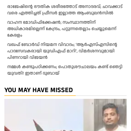
രാജേഷിന്റെ ഭൗതിക ശരീരത്തോട് അനാദരവ്; ചാവക്കാട്
വരെ എത്തിച്ചത് ഫ്രീസര്‍ ഇല്ലാത്ത ആംബുലന്‍സില്‍
വാഹന മോഡിഫിക്കേഷൻ; സംസ്ഥാനത്തിന്
അധികാരമില്ലെന്ന് കേന്ദ്രം, പറ്റുന്നതെല്ലാം ചെയ്യുമെന്ന്
കേരളം
വഖഫ് ബോര്‍ഡ് നിയമന വിവാദം; ‘ആര്‍എസ്എസിന്റെ
പാദസേവകരായി യുഡിഎഫ് മാറി’, വിമര്‍ശനവുമായി
പിണറായി വിജയന്‍
നമ്മൾ കണ്ടുപഠിക്കണം; പൊതുശൗചാലയം കണ്ട് ഞെട്ടി
യുവതി! ഇതാണ് ദുബായ്
YOU MAY HAVE MISSED