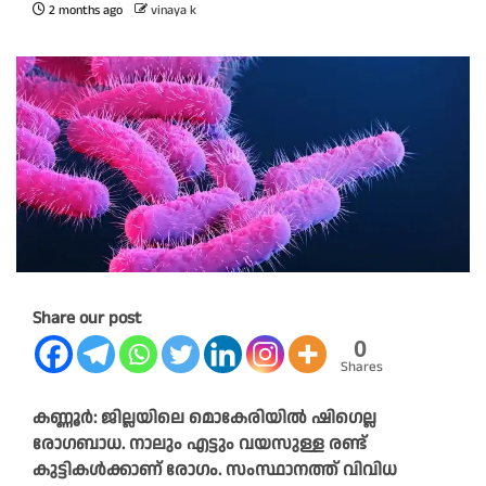
2 months ago
vinaya k
Share our post
0
Shares
കണ്ണൂര്‍: ജില്ലയിലെ മൊകേരിയില്‍ ഷിഗെല്ല
രോഗബാധ. നാലും എട്ടും വയസുള്ള രണ്ട്
കുട്ടികള്‍ക്കാണ് രോഗം. സംസ്ഥാനത്ത് വിവിധ