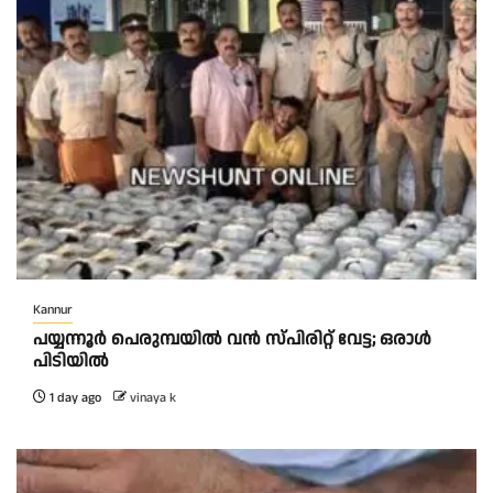
Kannur
പയ്യന്നൂർ പെരുമ്പയിൽ വൻ സ്‌പിരിറ്റ് വേട്ട; ഒരാൾ
പിടിയിൽ
1 day ago
vinaya k