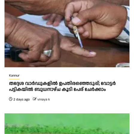
Kannur
തദ്ദേശ വാർഡുകളിൽ ഉപതിരഞ്ഞെടുപ്പ്; വോട്ടർ
പട്ടികയിൽ ബുധനാഴ്ച കൂടി പേര് ചേർക്കാം
2 days ago
vinaya k