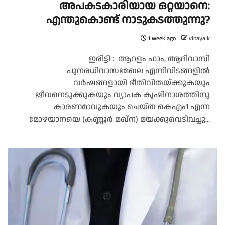
അപകടകാരിയായ ഒറ്റയാനെ:
എന്തുകൊണ്ട് നാടുകടത്തുന്നു?
1 week ago
vinaya k
ഇരിട്ടി : ആറളം ഫാം, ആദിവാസി
പുനരധിവാസമേഖല എന്നിവിടങ്ങളിൽ
വർഷങ്ങളായി ഭീതിവിതയ്ക്കുകയും
ജീവനെടുക്കുകയും വ്യാപക കൃഷിനാശത്തിനു
കാരണമാവുകയും ചെയ്ത കെഎം1 എന്ന
മോഴയാനയെ (കണ്ണൂർ മഖ്ന) മയക്കുവെടിവച്ചു...