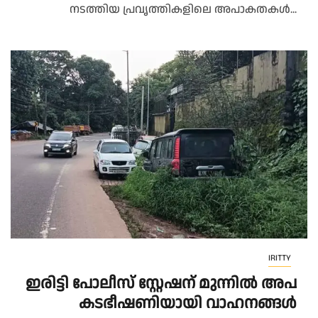
നടത്തിയ പ്രവൃത്തികളിലെ അപാകതകൾ...
IRITTY
ഇ​രി​ട്ടി പോ​ലീ​സ് സ്റ്റേ​ഷ​ന് മു​ന്നി​ൽ അ​പ​
ക​ട​ഭീ​ഷ​ണിയായി വാ​ഹ​ന​ങ്ങ​ൾ