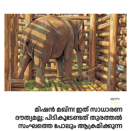
IRITTY
മിഷൻ മഖ്ന! ഇത് സാധാരണ
ദൗത്യമല്ല; പിടികൂടേണ്ടത് തുരത്തൽ
സംഘത്തെ പോലും ആക്രമിക്കുന്ന