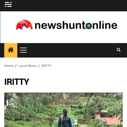
Skip
to
content
Primary
Menu
Home
Local News
IRITTY
IRITTY