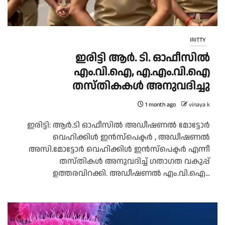
IRITTY
ഇരിട്ടി ആർ. ടി. ഓഫീസിൽ
എം.വി.ഐ, എ.എം.വി.ഐ
തസ്തികകൾ അനുവദിച്ചു
1 month ago
vinaya k
ഇരിട്ടി: ആർ.ടി ഓഫീസിൽ അഡീഷണൽ മോട്ടോർ
വെഹിക്കിൾ ഇൻസ്പെക്ടർ , അഡീഷണൽ
അസി.മോട്ടോർ വെഹിക്കിൾ ഇൻസ്പെക്ടർ എന്നീ
തസ്തികൾ അനുവദിച്ച് ഗതാഗത വകുപ്പ്
ഉത്തരവിറക്കി. അഡീഷണൽ എം.വി.ഐ...