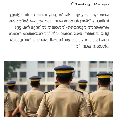
3 weeks ago
vinaya k
ഇ​രി​ട്ടി: വി​വി​ധ കേ​സു​ക​ളി​ൽ പി​ടി​ച്ചെ​ടു​ത്ത​തും അ​പ​
ക​ട​ത്തി​ൽ പെ​ട്ട​തു​മാ​യ വാ​ഹ​ന​ങ്ങ​ൾ ഇ​രി​ട്ടി പോ​ലീ​സ്
സ്റ്റേ​ഷ​ന് മു​ന്നി​ൽ ത​ല​ശേ​രി–​മൈ​സൂ​ർ അ​ന്ത​ർ​സം​
സ്ഥാ​ന പാ​ത​യോ​ര​ത്ത് ദീ​ർ​ഘ​കാ​ല​മാ​യി നി​ർ​ത്തി​യി​ട്ടി​
രി​ക്കു​ന്ന​ത് അ​പ​ക​ട​ഭീ​ഷ​ണി ഉ​യ​ർ​ത്തു​ന്ന​താ​യി പ​രാ​
തി. വാ​ഹ​ന​ങ്ങ​ൾ...