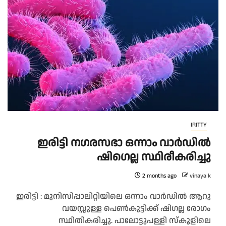
IRITTY
ഇരിട്ടി നഗരസഭാ ഒന്നാം വാർഡിൽ
ഷിഗെല്ല സ്ഥിരീകരിച്ചു
2 months ago
vinaya k
ഇരിട്ടി : മുനിസിപ്പാലിറ്റിയിലെ ഒന്നാം വാർഡിൽ ആറു
വയസ്സുള്ള പെൺകുട്ടിക്ക് ഷിഗല്ല രോഗം
സ്ഥിതികരിച്ചു. പാലോട്ടുപള്ളി സ്‌കൂളിലെ