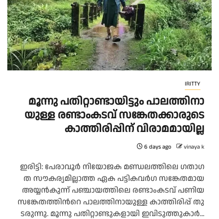
IRITTY
മൂ​ന്നു പ​തി​റ്റാ​ണ്ടാ​യി​ട്ടും പാ​ല​ത്തി​നാ​
യു​ള്ള ര​ണ്ടാംക​ട​വ് സ​ങ്കേ​ത​ക്കാ​രു​ടെ
കാ​ത്തി​രി​പ്പി​ന് വി​രാ​മ​മാ​യി​ല്ല
6 days ago
vinaya k
ഇ​രി​ട്ടി: പേ​രാ​വൂ​ർ നി​യോ​ജ​ക മ​ണ്ഡ​ല​ത്തി​ലെ ഗ​താ​ഗ​
ത സൗ​ക​ര്യ​മി​ല്ലാ​ത്ത ഏ​ക പ​ട്ടി​ക​വ​ർ​ഗ സ​ങ്കേ​ത​മാ​യ
അ​യ്യ​ൻ​കു​ന്ന് പ​ഞ്ചാ​യ​ത്തി​ലെ ര​ണ്ടാം​ക​ട​വ് പ​ണി​യ
സ​ങ്കേ​ത​ത്തി​ന്‍റെ പാ​ല​ത്തി​നാ​യു​ള്ള കാ​ത്തി​രി​പ്പ് തു​
ട​രു​ന്നു. മൂ​ന്നു പ​തി​റ്റാ​ണ്ടു​ക​ളാ​യി ഇ​വി​ടു​ത്തു​കാ​ർ...