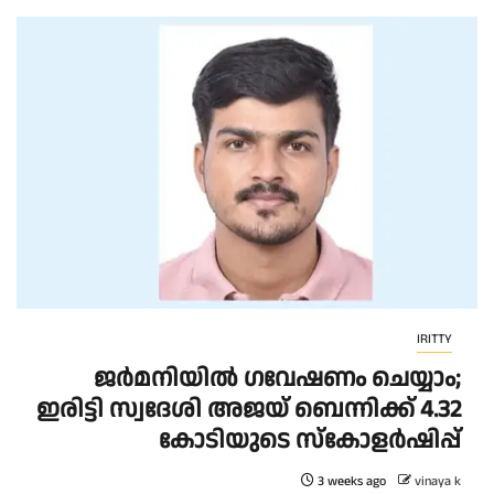
IRITTY
ജർമനിയിൽ ഗവേഷണം ചെയ്യാം;
ഇരിട്ടി സ്വദേശി അജയ് ബെന്നിക്ക് 4.32
കോടിയുടെ സ്‌കോളർഷിപ്പ്
3 weeks ago
vinaya k