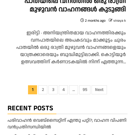
പാതയിലെ വനത്തിൽ ഒരു രാത്രി
മുഴുവൻ വാഹനങ്ങൾ കുടുങ്ങി
2 months ago
vinaya k
ഇരിട്ടി ∙ അനിയന്ത്രിതമായ വാഹനത്തിരക്കും
വനപാതയിലെ അപകടവും മാക്കൂട്ടം ചുരം
പാതയിൽ ഒരു രാത്രി മുഴുവൻ വാഹനങ്ങളെയും
യാത്രക്കാരെയും ബുദ്ധിമുട്ടിലാക്കി. കൊട്ടിയൂർ
ഉത്സവത്തിന് കർണാടകയിൽ നിന്ന് എത്തുന്ന...
Posts
1
2
3
4
…
95
Next
pagination
RECENT POSTS
പരിവാഹൻ വെബ്സൈറ്റിന് എന്തു പറ്റി?; വാഹന വിപണി
വന്‍പ്രതിസന്ധിയിൽ