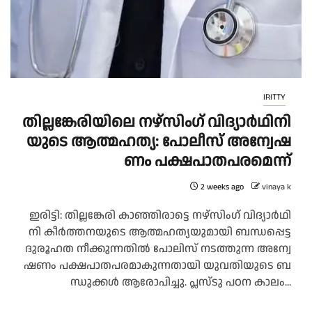
IRITTY
തി​ല്ല​ങ്കേ​രി​യി​ലെ ന​ഴ്‌​സിം​ഗ് വി​ദ്യാ​ർ​ഥി​നി​
യു​ടെ ആ​ത്മ​ഹ​ത്യ: പോ​ലീ​സ് അ​ന്വേ​ഷ​
ണം പ​ക്ഷ​പാ​ത​പ​ര​മെ​ന്ന്
2 weeks ago
vinaya k
ഇ​രി​ട്ടി: തി​ല്ല​ങ്കേ​രി കാ​ഞ്ഞി​രാ​ട്ടെ ന​ഴ്‌​സിം​ഗ് വി​ദ്യാ​ർ​ഥി​
നി കീ​ർ​ത്ത​നയു​ടെ ആ​ത്മ​ഹ​ത്യ​യു​മാ​യി ബ​ന്ധ​പ്പെ​ട്ട
ദു​രൂ​ഹ​ത നീ​ക്കു​ന്ന​തി​ൽ പോ​ലി​സ് ന​ട​ത്തു​ന്ന അ​ന്വേ​
ഷ​ണം പ​ക്ഷ​പാ​ത​പ​ര​മാ​കു​ന്ന​താ​യി യു​വ​തി​യു​ടെ ബ​
ന്ധു​ക്ക​ൾ ആ​രോ​പി​ച്ചു. പ്ല​സ്ടു പ​ഠ​ന കാ​ലം...