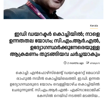
Kerala
ഇഡി ഡയറക്ടർ കൊച്ചിയിൽ; നാളെ
ഉന്നതതല യോഗം; സി.എം.ആർ.എൽ,
ഉദ്യോഗസ്ഥർക്കുനേരെയുള്ള
ആക്രമണം തുടങ്ങിയവ ചർച്ചയാകും
2 months ago
vinaya k
കൊച്ചി: എൻഫോഴ്‌സ്‌മെന്റ് ഡയറക്ടറേറ്റ് മേധാവി
രാഹുൽ നവീൻ കൊച്ചിയിലെത്തി. ഇ.ഡി. ഉന്നത
ഉദ്യോഗസ്ഥരുടെ യോഗം വെള്ളിയാഴ്ച കൊച്ചിയിൽ
ചേരുന്നുണ്ട്. സി.എം.ആർ.എൽ- എക്‌സാലോജിക്
കേസിൽ റെയ്ഡ് നടത്തി മടങ്ങിയ...