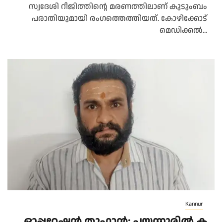
സ്വദേശി റീജിത്തിന്റെ മരണത്തിലാണ് കുടുംബം
പരാതിയുമായി രംഗത്തെത്തിയത്. കോഴിക്കോട്
മെഡിക്കൽ...
Kannur
ഓ​പ്പ​റേ​ഷ​ൻ തൂ​ഫാ​ൻ; പ​യ്യ​ന്നൂ​രി​ൽ ക​