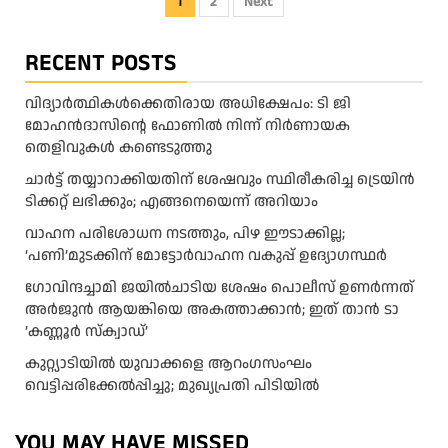
Posts
1
2
Next
pagination
RECENT POSTS
വിദ്യാര്‍ത്ഥികള്‍ക്കെതിരായ അധിക്ഷേപം: ടി ജി
മോഹന്‍ദാസിന്റെ ഫോണില്‍ നിന്ന് നിര്‍ണായക
തെളിവുകള്‍ കണ്ടെടുത്തു
ചാര്‍ട്ട് തയ്യാറാക്കിയതിന് ശേഷവും സ്ഥിരീകരിച്ച ട്രെയിന്‍
ടിക്കറ്റ് ലഭിക്കും; എങ്ങനെയെന്ന് അറിയാം
വാഹന പരിശോധന നടത്തും, പിഴ ഈടാക്കില്ല;
‘പണി’മുടക്കിന് മോട്ടോര്‍വാഹന വകുപ്പ് ഉദ്യോഗസ്ഥര്‍
ഗോവിന്ദച്ചാമി ജയിൽചാടിയ ശേഷം പൊലീസ് ഉണർന്നത്
അർജുൻ ആയങ്കിയെ അകത്താക്കാൻ; ഇത് താൻ ടാ
‍‍’കണ്ണൂർ സ്ക്വാഡ്’
കുറ്റ്യാടിയിൽ യുവാക്കളെ ആറംഗസംഘം
വെട്ടിപ്പരിക്കേൽപ്പിച്ചു; മുഖ്യപ്രതി പിടിയിൽ
YOU MAY HAVE MISSED