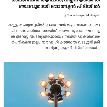
ഞ്ചാ​വു​മാ​യി ജോ​ത്സ്യ​ൻ പി​ടി​യി​ൽ
2 months ago
vinaya k
ക​ണ്ണൂ​ർ: പ​യ്യ​ന്നൂ​രി​ൽ ഓ​പ്പ​റേ​ഷ​ൻ തൂ​ഫാ​ന്‍റെ ഭാ​ഗ​മാ​
യി ന​ട​ന്ന പ​രി​ശോ​ധ​ന​യി​ൽ ക​ഞ്ചാ​വു​മാ​യി ജോ​ത്സ്യ​
ൻ അ​റ​സ്റ്റി​ൽ. ജ്യോ​തി​ഷാ​ല​യം ന​ട​ത്തി​പ്പു​കാ​ര​നാ​യ
പെ​രി​ക​മ​ന ഇ​ല്ലം ഭാ​ര​വാ​ഹി കാ​ങ്കോ​ൽ വ​ട​ശ്ശേ​രി ശ്രീ​
നാ​ഥ്(40) ആ​ണ് പി​ടി​യി​ലാ​യ​ത്....