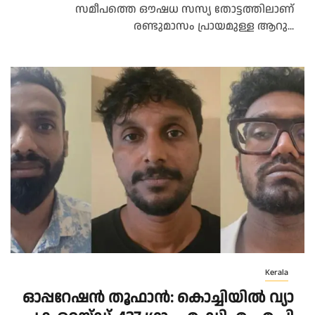
സമീപത്തെ ഔഷധ സസ്യ തോട്ടത്തിലാണ്
രണ്ടുമാസം പ്രായമുള്ള ആറു...
Kerala
ഓ​പ്പ​റേ​ഷ​ന്‍ തൂ​ഫാ​ന്‍: കൊ​ച്ചി​യി​ൽ വ്യാ​