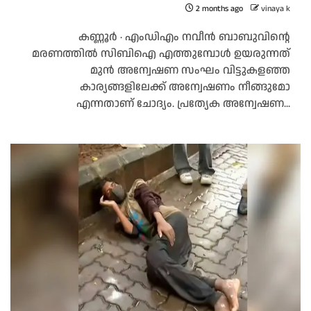
2 months ago
vinaya k
കണ്ണൂർ ∙ എംഡിഎം നവീൻ ബാബുവിന്റെ
മരണത്തിൽ സിബിഐ എത്തുമ്പോൾ ഉയരുന്നത്
മുൻ അന്വേഷണ സംഘം വിട്ടുകളഞ്ഞ
കാര്യങ്ങളിലേക്ക് അന്വേഷണം നീങ്ങുമോ
എന്നതാണ് ചോദ്യം. പ്രത്യേക അന്വേഷണ...