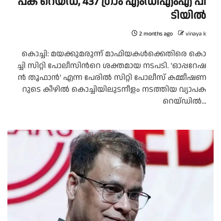
പ​ക റെ​യ്ഡ്, 437 ഗ്രാം ​എം​ഡി​എം​എ പി​
ടി​യി​ൽ
2 months ago
vinaya k
കൊ​ച്ചി: മ​യ​ക്കു​മ​രു​ന്ന് മാ​ഫി​യ​ക​ൾ​ക്കെ​തി​രെ കൊ​
ച്ചി സി​റ്റി പോ​ലീ​സി​ന്‍റെ ശ​ക്ത​മാ​യ ന​ട​പ​ടി. 'ഓ​പ്പ​റേ​ഷ​
ൻ തൂ​ഫാ​ൻ' എ​ന്ന പേ​രി​ൽ സി​റ്റി പോ​ലീ​സ് ക​മ്മീ​ഷ​ണ​
റു​ടെ കീ​ഴി​ൽ കൊ​ച്ചി​യി​ലു​ട​നീ​ളം ന​ട​ത്തി​യ വ്യാ​പ​ക
റെ​യ്ഡി​ൽ...