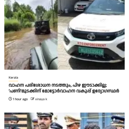
Kerala
വാഹന പരിശോധന നടത്തും, പിഴ ഈടാക്കില്ല;
‘പണി’മുടക്കിന് മോട്ടോര്‍വാഹന വകുപ്പ് ഉദ്യോഗസ്ഥര്‍
1 hour ago
vinaya k