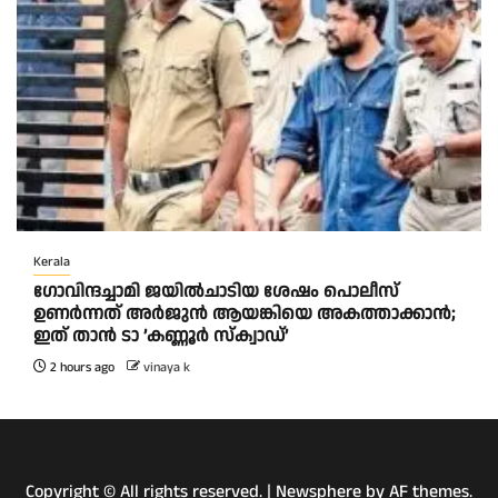
Kerala
ഗോവിന്ദച്ചാമി ജയിൽചാടിയ ശേഷം പൊലീസ്
ഉണർന്നത് അർജുൻ ആയങ്കിയെ അകത്താക്കാൻ;
ഇത് താൻ ടാ ‍‍’കണ്ണൂർ സ്ക്വാഡ്’
2 hours ago
vinaya k
Copyright © All rights reserved.
|
Newsphere
by AF themes.