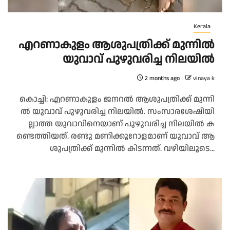
Kerala
എ​റ​ണാ​കു​ളം ആ​ശു​പ​ത്രി​ക്ക് മു​ന്നി​ല്‍
യു​വാ​വ് പു​ഴു​വ​രി​ച്ച നി​ല​യി​ല്‍
2 months ago
vinaya k
കൊ​ച്ചി: എ​റ​ണാ​കു​ളം ജ​ന​റ​ല്‍ ആ​ശു​പ​ത്രി​ക്ക് മു​ന്നി​
ല്‍ യു​വാ​വ് പു​ഴു​വ​രി​ച്ച നി​ല​യി​ല്‍. സം​സാ​ര​ശേ​ഷി​യി​
ല്ലാ​ത്ത യു​വാ​വി​നെ​യാ​ണ് പു​ഴു​വ​രി​ച്ച നി​ല​യി​ല്‍ ക​
ണ്ടെ​ത്തി​യ​ത്. ര​ണ്ടു മ​ണി​ക്കൂ​റോ​ള​മാ​ണ് യു​വാ​വ് ആ​
ശു​പ​ത്രി​ക്ക് മു​ന്നി​ല്‍ കി​ട​ന്ന​ത്. വ​ഴി​യി​ലൂ​ടെ...