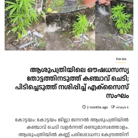
Kerala
ആശുപത്രിയിലെ ഔഷധസസ്യ
തോട്ടത്തിനടുത്ത് കഞ്ചാവ് ചെടി;
പിടിച്ചെടുത്ത് നശിപ്പിച്ച് എക്സൈസ്
സംഘം
2 months ago
vinaya k
കോട്ടയം: കോട്ടയം ജില്ലാ ജനറൽ ആശുപത്രിയിൽ
കഞ്ചാവ് ചെടി വളർന്നത് രണ്ടുമാസത്തോളം.
ആശുപത്രിയിൽ കണ്ണ് പരിശോധനാ കേന്ദ്രത്തിന്