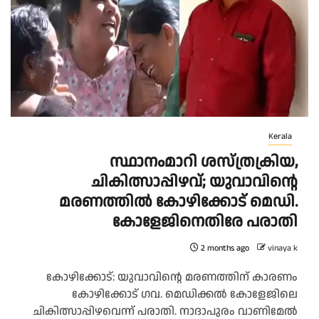
Kerala
സ്ഥാനംമാറി ശസ്ത്രക്രിയ,
ചികിത്സാപ്പിഴവ്; യുവാവിന്റെ
മരണത്തിൽ കോഴിക്കോട് മെഡി.
കോളേജിനെതിരേ പരാതി
2 months ago
vinaya k
കോഴിക്കോട്: യുവാവിന്റെ മരണത്തിന് കാരണം
കോഴിക്കോട് ഗവ. മെഡിക്കൽ കോളേജിലെ
ചികിത്സാപ്പിഴവെന്ന് പരാതി. നാദാപുരം വാണിമേൽ