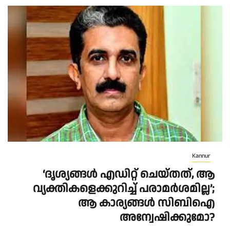
Kannur
‘ദൃശ്യങ്ങൾ എഡിറ്റ് ചെയ്തത്, ആ
വ്യക്തികളെക്കുറിച്ച് പരാമർശമില്ല’;
ആ കാര്യങ്ങൾ സിബിഐ
അന്വേഷിക്കുമോ?