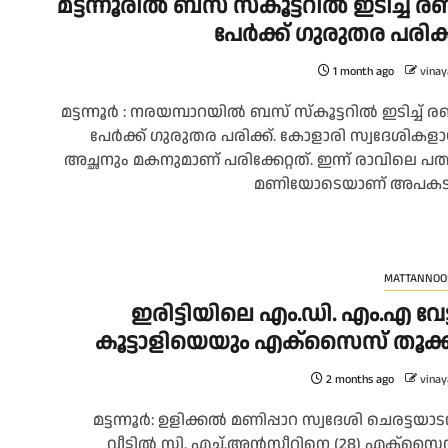
മട്ടന്നൂരിൽ ബസ് സ്‌കൂട്ടറിൽ ഇടിച്ച് രണ്
പേർക്ക് ഗുരുതര പരിക്
1 month ago
vinay
മട്ടന്നൂർ : നരയമ്പാറയിൽ ബസ് സ്‌കൂട്ടറിൽ ഇടിച്ച് രണ്
പേർക്ക് ഗുരുതര പരിക്ക്. കോളാരി സ്വദേശികള
അച്ഛനും മകനുമാണ് പരിക്കേറ്റത്. ഇന്ന് രാവിലെ പത്
മണിയോടെയാണ് അപകട
MATTANNOO
ഇരിട്ടിയിലെ എം.ഡി. എം.എ വേട്
കൂട്ടാളിയെയും എക്സൈസ് തൂക്
2 months ago
vinay
മട്ടന്നൂർ: ഉളിക്കൽ മണിപ്പാറ സ്വദേശി ചെരട്ടയാ
വീട്ടിൽ സി. എച്ച്.അൻസീറിനെ (28) എക്സൈ