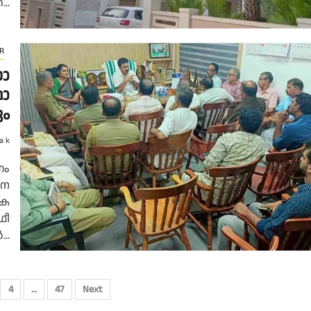
..
R
ാ​
ാ​
ും
a k
​ണം
​ന​
ക​
ീ​
..
4
…
47
Next