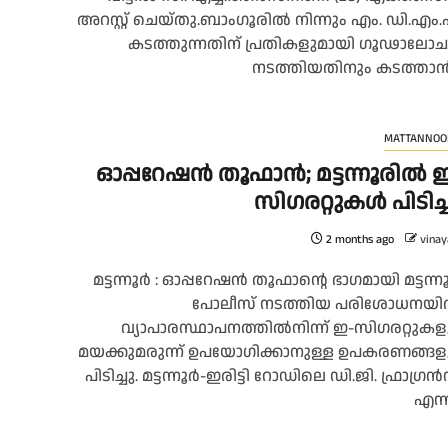
അറസ്റ്റ് ചെയ്തു.ബാംഗൂരിൽ നിന്നും എം. ഡി.എം
കടത്തുന്നതിന് പ്രതികളുമായി ഗൂഢാലോ
നടത്തിയതിനും കടത്താൻ.
MATTANNOO
ഓപ്പറേഷൻ തൂഫാൻ; മട്ടന്നൂരിൽ 
സിഗരറ്റുകൾ പിടിച്
2 months ago
vinay
മട്ടന്നൂർ : ഓപ്പറേഷൻ തൂഫാന്റെ ഭാഗമായി മട്ടന്ന
പോലീസ് നടത്തിയ പരിശോധനയ
വ്യാപാരസ്ഥാപനത്തിൽനിന്ന് ഇ-സിഗരറ്റുകള
മയക്കുമരുന്ന് ഉപയോഗിക്കാനുള്ള ഉപകരണങ്ങള
പിടിച്ചു. മട്ടന്നൂർ-ഇരിട്ടി റോഡിലെ ഡി.ജി. ഫ്രാഗ്രൻ
എന്ന.