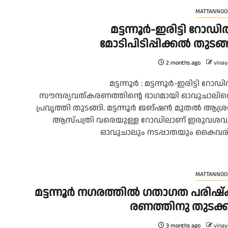
MATTANNOO
മട്ടന്നൂർ-ഇരിട്ടി റോഡ
മോടിപിടിപ്പിക്കൽ തുടങ്
2 months ago
vinay
മട്ടന്നൂർ : മട്ടന്നൂർ-ഇരിട്ടി റോഡ
സൗന്ദര്യവത്കരണത്തിന്റെ ഭാഗമായി ഓവുചാലിന്
പ്രവൃത്തി തുടങ്ങി. മട്ടന്നൂർ ജങ്‌ഷൻ മുതൽ ആശ്
ആസ്പത്രി വരെയുള്ള റോഡിലാണ് ഇരുവശവ
ഓവുചാലും നടപ്പാതയും കൈവരി.
MATTANNOO
മ​ട്ട​ന്നൂ​ർ ന​ഗ​ര​ത്തി​ൽ ഗ​താ​ഗ​ത പ​രി​ഷ്‌​
ര​ണ​ത്തി​നു തു​ട​ക്
3 months ago
vinay