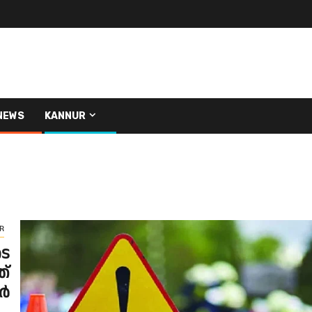
NEWS
KANNUR
R
ടെ
ത്
ർ