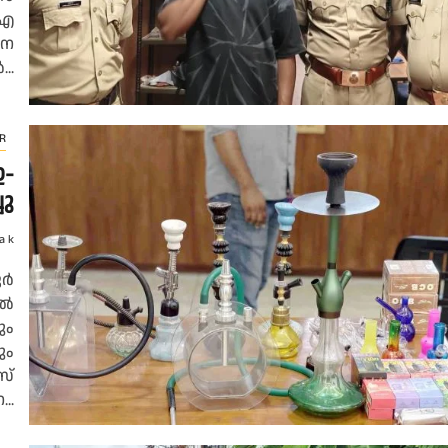
.എ
ചന
..
R
ഇ-
ചു
a k
ൂർ
ിൽ
ും
ും
സ്
..