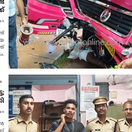
ട്
ക്
a k
ട്
ായ
ത്
ം.
R
ട;
കി
a k
ടൻ
സ്