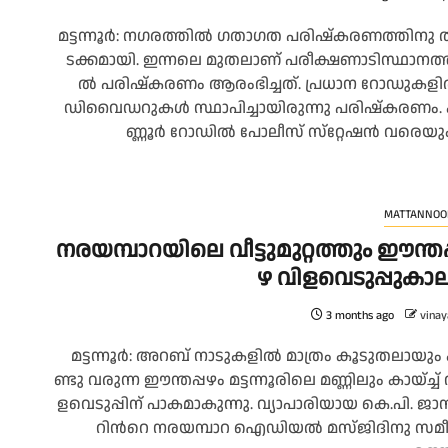
മ​ട്ട​ന്നൂ​ർ: ന​ഗ​ര​ത്തി​ൽ ഗ​താ​ഗ​ത പ​രി​ഷ്‌​ക​ര​ണ​ത്തി​നു 
ട​ക്ക​മാ​യി. ഇ​ന്ന​ലെ മു​ത​ലാ​ണ് പ​രീ​ക്ഷ​ണാ​ടി​സ്ഥാ​ന​ത്
ൽ പ​രി​ഷ്‌​ക​ര​ണം ആ​രം​ഭി​ച്ച​ത്. പ്ര​ധാ​ന റോ​ഡു​ക​ളി
ഡി​വൈ​ഡ​റു​ക​ൾ സ്ഥാ​പി​ച്ചാ​യി​രു​ന്നു പ​രി​ഷ്ക​ര​ണം. 
ണ്ണൂ​ർ റോ​ഡി​ൽ പോ​ലീ​സ് സ്‌​റ്റേ​ഷ​ൻ വ​രെ​യും.
MATTANNOO
നരയമ്പാറയിലെ വീ​ട്ടു​മു​റ്റ​ത്തും ഈ​ന്ത​പ്
ഴ വി​ള​വെ​ടു​പ്പു​കാ​
3 months ago
vinay
മ​ട്ട​ന്നൂ​ർ: അ​റ​ബ് നാ​ടു​ക​ളി​ൽ മാ​ത്രം കൂ​ടു​ത​ലാ​യും
ണ്ടു വ​രു​ന്ന ഈ​ന്ത​പ്പ​ഴം മ​ട്ട​ന്നൂ​രി​ലെ മ​ണ്ണി​ലും കാ​യ്ച്ച് 
ള​വെ​ടു​പ്പി​ന് പാ​ക​മാ​കു​ന്നു. വ്യാ​പാ​രി​യാ​യ കെ.​പി. ജാ​
റി​ന്‍റെ ന​ര​യമ്പാറ​ ഐ​ഡി​യ​ൽ മ​സ്ജി​ദി​നു സ​മീ​