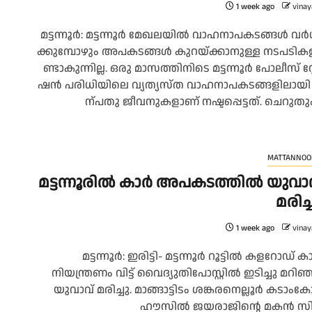
1 week ago
vinay
മ​ട്ട​ന്നൂ​ർ: മ​ട്ട​ന്നൂ​ർ മേ​ഖ​ല​യി​ൽ വാ​ഹ​നാ​പ​ക​ട​ങ്ങ​ൾ വ​ർ​
ക്കു​മ്പോ​ഴും അ​പ​ക​ട​ങ്ങ​ൾ കു​റ​യ്ക്കാ​നു​ള്ള ന​ട​പ​ടി​ക​
ണ്ടാ​കു​ന്നി​ല്ല. ഒ​രു മാ​സ​ത്തി​നി​ടെ മ​ട്ട​ന്നൂ​ർ പോ​ലീ​സ് സ്റ്
ഷ​ൻ പ​രി​ധി​യി​ലെ വ്യ​ത്യ​സ്ത വാ​ഹ​നാ​പ​ക​ട​ങ്ങ​ളി​ലാ​യി 
ന്പ​തു ജീ​വ​നു​ക​ളാ​ണ് ന​ഷ്ട​പ്പെ​ട്ട​ത്. ചെ​റു​തും
MATTANNOO
മട്ടന്നൂരിൽ കാർ അപകടത്തിൽ യുവാ
മരിച്
1 week ago
vinay
മട്ടന്നൂർ: ഇരിട്ടി- മട്ടന്നൂർ റൂട്ടിൽ കളറോഡ് ക
നിയന്ത്രണം വിട്ട് വൈദ്യുതിപോസ്റ്റിൽ ഇടിച്ചു മറിഞ്
യുവാവ് മരിച്ചു. മാങ്ങാട്ടിടം ശങ്കരനെല്ലൂർ കടാംകോട്
ഹൗസിൽ ജയരാജിൻ്റെ മകൻ സി..