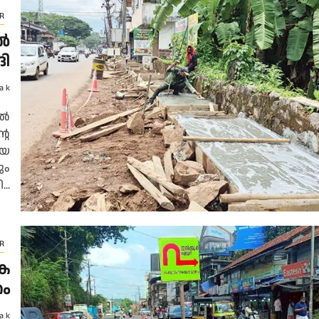
R
ിൽ
ങി
a k
ിൽ
റെ
രയ
ും
..
R
ക​
കം
a k