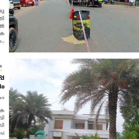
തു​
തി​
​ൽ
ക​
..
R
പ​
ലം
a k
 ക​
വി​
സി​
പ​