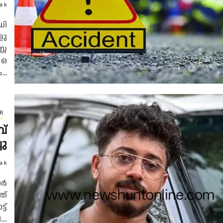
a k
ധി​
ളു​
റേ​
ഒ​
...
R
വ്
ചു
a k
ാർ
ഞ്
ട്
..