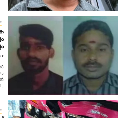
R
്ര
ും
യം
a k
ല്‍
ും
്‍
..
R