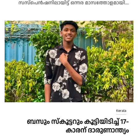
സസ്പെൻഷനിലായിട്ട് ഒന്നര മാസത്തോളമായി....
Kerala
ബസും സ്കൂട്ടറും കൂട്ടിയിടിച്ച് 17-
കാരന് ദാരുണാന്ത്യം