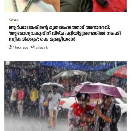
Kerala
ആര്‍.രാജേഷിന്റെ മൃതദേഹത്തോട് അനാദരവ്;
‘ആരോഗ്യവകുപ്പിന് വീഴ്ച പറ്റിയിട്ടുണ്ടെങ്കില്‍ നടപടി
സ്വീകരിക്കും’; കെ മുരളീധരന്‍
1 hour ago
vinaya k