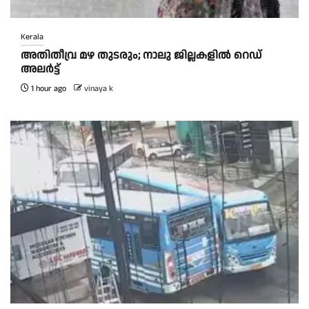
Kerala
അതിതീവ്ര മഴ തുടരും; നാലു ജില്ലകളിൽ റെഡ്
അലർട്ട്
1 hour ago
vinaya k