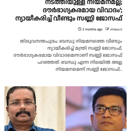
നടത്തിയുള്ള നിയമനമല്ല;
ദൗര്‍ഭാഗ്യകരമായ വിവാദം’;
ന്യായീകരിച്ച് വീണ്ടും സണ്ണി ജോസഫ്
2 months ago
vinaya k
തിരുവനന്തപുരം: ബന്ധു നിയമനത്തെ വീണ്ടും
ന്യായീകരിച്ച് മന്ത്രി സണ്ണി ജോസഫ്.
ദൗര്‍ഭാഗ്യകരമായ വിവാദമെന്നാണ് സണ്ണി ജോസഫ്
പറഞ്ഞത്. ബന്ധു എന്ന നിലയില്‍ അല്ല
നിയമനമെന്ന് സണ്ണി ജോസഫ്...