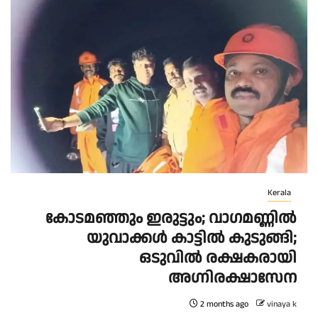
Kerala
കോടമഞ്ഞും ഇരുട്ടും; വാഗമണ്ണിൽ
യുവാക്കൾ കാട്ടിൽ കുടുങ്ങി;
ഒടുവിൽ രക്ഷകരായി
അഗ്നിരക്ഷാസേന
2 months ago
vinaya k