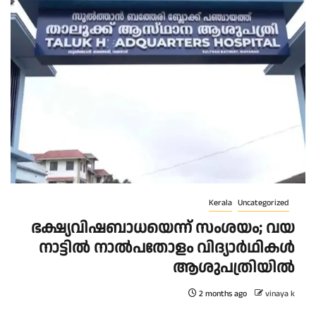
Kerala
Uncategorized
ഭ​ക്ഷ്യ​വി​ഷ​ബാ​ധ​യെ​ന്ന് സം​ശ​യം; വ​യ​
നാ​ട്ടി​ൽ നാ​ൽ​പ​തോ​ളം വി​ദ്യാ​ർ​ഥി​ക​ൾ
ആ​ശു​പ​ത്രി​യി​ൽ
2 months ago
vinaya k