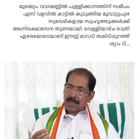
മൂലമറ്റം: വാഗമണ്ണിൽ പുള്ളിക്കാനത്തിന് സമീപം
എസ് വളവിൽ കാട്ടിൽ കുടുങ്ങിയ മൂവാറ്റുപുഴ
സ്വദേശികളായ സുഹൃത്തുക്കൾക്ക്
അഗ്നിരക്ഷാസേന തുണയായി. വെള്ളിയാഴ്ച രാത്രി
ഏഴരയോടെയാണ് ഈസ്റ്റ് മാറാടി തകിടിപ്പുറത്ത്
ശ്യാം ടി....