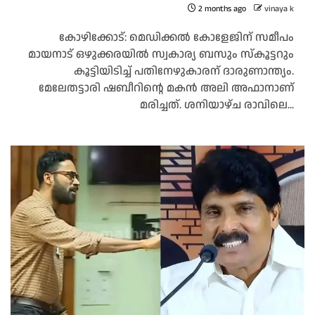
2 months ago
vinaya k
കോഴിക്കോട്: മെഡിക്കൽ കോളേജിന് സമീപം
മായനാട് ഒഴുക്കരയിൽ സ്വകാര്യ ബസും സ്കൂട്ടറും
കൂട്ടിയിടിച്ച് പതിനേഴുകാരന് ദാരുണാന്ത്യം.
മേലേതട്ടാരി ഷബീറിന്റെ മകൻ അലി അഫാനാണ്
മരിച്ചത്. ശനിയാഴ്ച രാവിലെ...