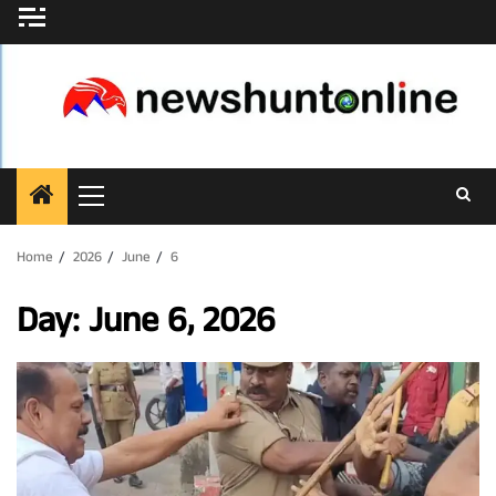
Skip
to
content
Primary
Menu
Home
2026
June
6
Day:
June 6, 2026