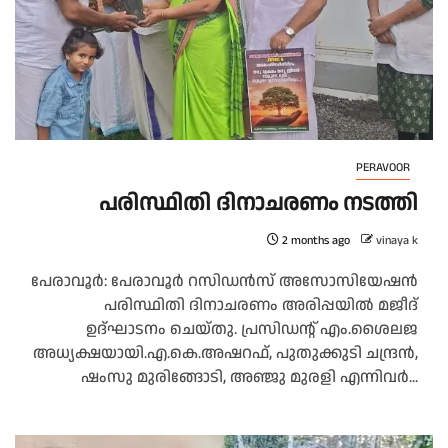
PERAVOOR
പരിസ്ഥിതി ദിനാചരണം നടത്തി
2 months ago
vinaya k
പേരാവൂർ: പേരാവൂർ റസിഡൻസ് അസോസിയേഷൻ
പരിസ്ഥിതി ദിനാചരണം അരിപ്പയിൽ മജീദ്
ഉദ്ഘാടനം ചെയ്തു. പ്രസിഡന്റ് എം.ശൈലജ
അധ്യക്ഷയായി.എ.കെ.അഷറഫ്, പുതുക്കുടി ചന്ദ്രൻ,
ഷംസു മുരിങ്ങോടി, അഞ്ജു മുരളി എന്നിവർ...