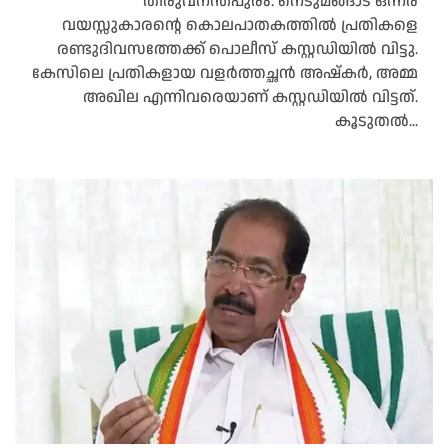
തിരുവനന്തപുരം: നെടുമങ്ങാട് ഒന്നര
വയസ്സുകാരന്റെ കൊലപാതകത്തിൽ പ്രതികളെ
രണ്ടുദിവസത്തേക്ക് പൊലീസ് കസ്റ്റഡിയിൽ വിട്ടു.
കേസിലെ പ്രതികളായ വളർത്തച്ഛൻ അഷ്കർ, അമ്മ
അഖില എന്നിവരെയാണ് കസ്റ്റഡിയിൽ വിട്ടത്.
കൂടുതൽ...