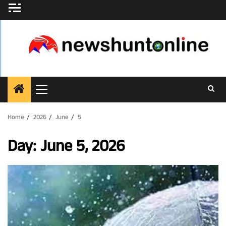
Skip
to
content
Primary
Menu
Home
2026
June
5
Day:
June 5, 2026