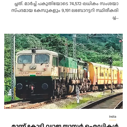
ച്ച​ത്. മാ​ർ​ച്ച് പ​കു​തി​യോ​ടെ 74,572-ല​ധി​കം സം​ശ​യാ​
സ്പ​ദ​മാ​യ കേ​സു​ക​ളും 9,191 ല​ബോ​റ​ട്ട​റി സ്ഥി​രീ​ക​രി​
ച്ച...
India
മൂന്ന് കോടി വ്യാജ യൂസർ ഐഡികൾ