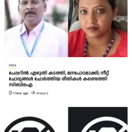
India
പേപ്പറിൽ എഴുതി കടത്തി, മനഃപാഠമാക്കി; നീറ്റ്
ചോദ്യങ്ങൾ ചോർത്തിയ രീതികൾ കണ്ടെത്തി
സിബിഐ
1 hour ago
vinaya k