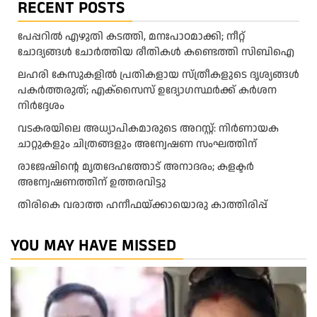
RECENT POSTS
പേപ്പറിൽ എഴുതി കടത്തി, മനഃപാഠമാക്കി; നീറ്റ്
ചോദ്യങ്ങൾ ചോർത്തിയ രീതികൾ കണ്ടെത്തി സിബിഐ
ലഹരി കേസുകളിൽ പ്രതികളായ സ്ത്രീകളുടെ ദൃശ്യങ്ങൾ
പകർത്തരുത്; എക്‌സൈസ് ഉദ്യോഗസ്ഥർക്ക് കർശന
നിർദ്ദേശം
വടകരയിലെ അധ്യാപികമാരുടെ അറസ്റ്റ്: നിർണായക
ചാറ്റുകളും ചിത്രങ്ങളും അന്വേഷണ സംഘത്തിന്
രാജേഷിന്റെ മൃതദേഹത്തോട് അനാദരം; കളക്ടർ
അന്വേഷണത്തിന് ഉത്തരവിട്ടു
തിരികെ വരാത്ത ഹനീഫയ്ക്കായൊരു കാത്തിരിപ്പ്
YOU MAY HAVE MISSED