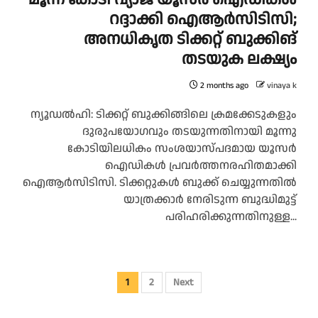
റദ്ദാക്കി ഐആർസിടിസി;
അനധികൃത ടിക്കറ്റ് ബുക്കിങ്
തടയുക ലക്ഷ്യം
2 months ago
vinaya k
ന്യൂഡൽഹി: ടിക്കറ്റ് ബുക്കിങ്ങിലെ ക്രമക്കേടുകളും
ദുരുപയോഗവും തടയുന്നതിനായി മൂന്നു
കോടിയിലധികം സംശയാസ്പദമായ യൂസർ
ഐഡികൾ പ്രവർത്തനരഹിതമാക്കി
ഐആർസിടിസി. ടിക്കറ്റുകൾ ബുക്ക് ചെയ്യുന്നതിൽ
യാത്രക്കാർ നേരിടുന്ന ബുദ്ധിമുട്ട്
പരിഹരിക്കുന്നതിനുള്ള...
Posts
1
2
Next
pagination