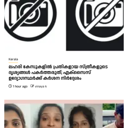
Kerala
ലഹരി കേസുകളിൽ പ്രതികളായ സ്ത്രീകളുടെ
ദൃശ്യങ്ങൾ പകർത്തരുത്; എക്‌സൈസ്
ഉദ്യോഗസ്ഥർക്ക് കർശന നിർദ്ദേശം
1 hour ago
vinaya k