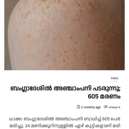
India
ബം​ഗ്ലാ​ദേ​ശി​ൽ അ​ഞ്ചാം​പ​നി പ​ട​രു​ന്നു;
605 മ​ര​ണം
2 months ago
vinaya k
ധാ​ക്ക: ബം​ഗ്ലാ​ദേ​ശി​ൽ അ​ഞ്ചാം​പ​നി ബാ​ധി​ച്ച് 605 പേ​ർ
മ​രി​ച്ചു. 24 മ​ണി​ക്കൂ​റി​നു​ള്ളി​ൽ ഏ​ഴ് കു​ട്ടി​ക​ളാ​ണ് മ​രി​