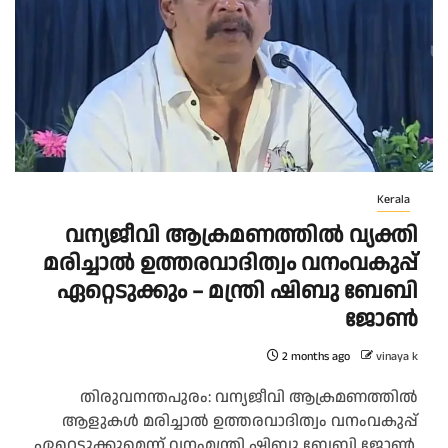
Kerala
വന്യജീവി ആക്രമണത്തിൽ വ്യക്തി
മരിച്ചാൽ ഉത്തരവാദിത്വം വനംവകുപ്പ്
ഏറ്റെടുക്കും – മന്ത്രി ഷിബു ബേബി
ജോൺ
2 months ago
vinaya k
തിരുവനന്തപുരം: വന്യജീവി ആക്രമണത്തിൽ
ആളുകൾ മരിച്ചാൽ ഉത്തരവാദിത്വം വനംവകുപ്പ്
ഏറ്റെടുക്കുമെന്ന് വനംമന്ത്രി ഷിബു ബേബി ജോൺ.