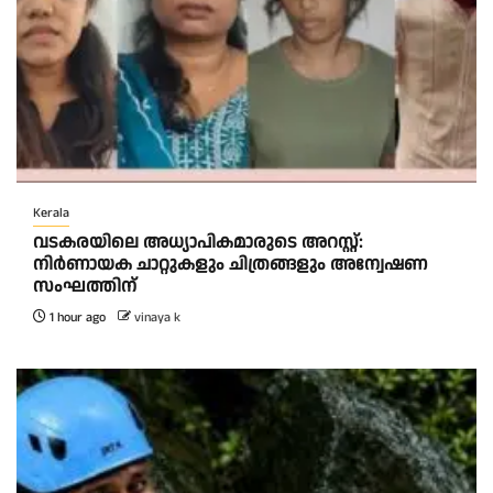
Kerala
വടകരയിലെ അധ്യാപികമാരുടെ അറസ്റ്റ്:
നിർണായക ചാറ്റുകളും ചിത്രങ്ങളും അന്വേഷണ
സംഘത്തിന്
1 hour ago
vinaya k