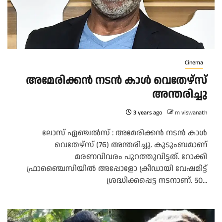
Cinema
അമേരിക്കൻ നടൻ കാൾ വെതേഴ്‌സ്
അന്തരിച്ചു
3 years ago
m viswanath
ലോസ് ഏഞ്ചൽസ് : അമേരിക്കൻ നടൻ കാൾ
വെതേഴ്‌സ് (76) അന്തരിച്ചു. കുടുംബമാണ്
മരണവിവരം പുറത്തുവിട്ടത്. റോക്കി
ഫ്രാഞ്ചൈസിയിൽ അപ്പോളോ ക്രീഡായി വേഷമിട്ട്
ശ്രദ്ധിക്കപ്പെട്ട നടനാണ്. 50...