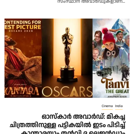
സംസ്ഥാന അവാർഡുകളാണ്...
Cinema
India
ഓസ്കാർ അവാർഡ്: മികച്ച
ചിത്രത്തിനുള്ള പട്ടികയിൽ ഇടം പിടിച്ച്
കാന്താരയും തൻവി ദ ലെജൻഡും