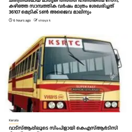
ചരിത്രപരമായ മാതൃക തീര്‍ത്ത് ഹരിതകര്‍മ സേന,
കഴിഞ്ഞ സാമ്പത്തിക വര്‍ഷം മാത്രം ശേഖരിച്ചത്
36107 മെട്രിക് ടണ്‍ അജൈവ മാലിന്യം
6 hours ago
vinaya k
Kerala
വാട്‌സ്ആപ്പിലൂടെ സിംപിളായി കെഎസ്ആര്‍ടിസി