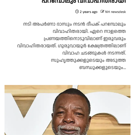
പറമ്പോലും വിവാഹിതരായി
2 years ago
NH newsdesk
നടി അപർണാ ദാസും നടൻ ദീപക് പറമ്പോലും
വിവാഹിതരായി. ഏറെ നാളത്തെ
പ്രണയത്തിനൊടുവിലാണ് ഇരുവരും
വിവാഹിതരായത്. ഗുരുവായൂർ ക്ഷേത്രത്തിലാണ്
വിവാഹ ചടങ്ങുകൾ നടന്നത്.
സുഹൃത്തുക്കളുടെയും അടുത്ത
ബന്ധുക്കളുടെയും...