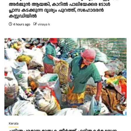
അർജുൻ ആയങ്കി, കാറിൽ പാലിയേക്കര ടോൾ
പ്ലാസ കടക്കുന്ന ദൃശ്യം പുറത്ത്, സഹോദരൻ
കസ്റ്റഡിയിൽ
4 hours ago
vinaya k
Kerala