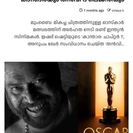
7 months ago
vinaya k
മുംബൈ: മികച്ച ചിത്രത്തിനുള്ള ഓസ്കാർ
മത്സരത്തിന് അർഹത നേടി രണ്ട് ഇന്ത്യൻ
സിനിമകൾ. ഋഷഭ് ഷെട്ടിയുടെ 'കാന്താര: ചാപ്റ്റര്‍ 1',
അനുപം ഖേര്‍ സംവിധാനം ചെയ്ത 'തന്‍വി...