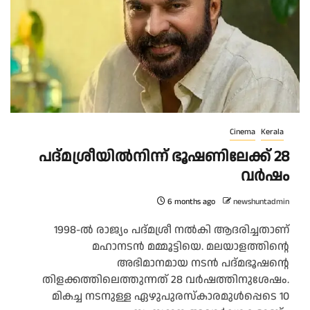
Cinema
Kerala
പദ്മശ്രീയില്‍നിന്ന് ഭൂഷണിലേക്ക് 28
വര്‍ഷം
6 months ago
newshuntadmin
1998-ൽ രാജ്യം പദ്മശ്രീ നൽകി ആദരിച്ചതാണ്
മഹാനടൻ മമ്മൂട്ടിയെ. മലയാളത്തിന്റെ
അഭിമാനമായ നടൻ പദ്മഭൂഷന്റെ
തിളക്കത്തിലെത്തുന്നത് 28 വർഷത്തിനുശേഷം.
മികച്ച നടനുള്ള ഏഴുപുരസ്കാരമുൾപ്പെടെ 10