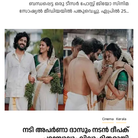
ബന്ധപ്പെട്ട ഒരു ടീസര്‍ പോസ്റ്റ് ജിയോ സിനിമ
സോഷ്യല്‍ മീഡിയയില്‍ പങ്കുവെച്ചു. ഏപ്രില്‍ 25...
Cinema
Kerala
നടി അപർണാ ദാസും നടൻ ദീപക്