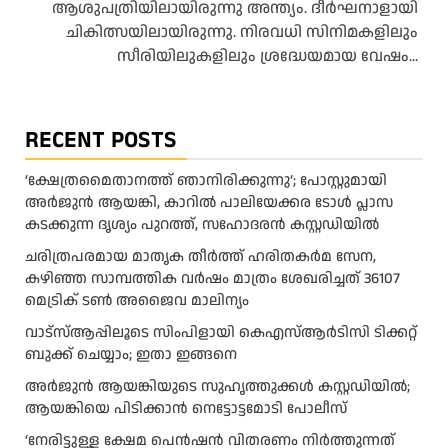
ആശുപത്രിയിലായിരുന്നു അന്ത്യം. ദീര്‍ഘനാളായി
ചികിത്സയിലായിരുന്നു. നിരവധി സിനിമകളിലും
സീരിയിലുകളിലും ശ്രദ്ധേയമായ വേഷം...
RECENT POSTS
‘ക്ഷേത്രമൈതാനത്ത് ഞാനിരിക്കുന്നു’; പോസ്റ്റുമായി
അർജുൻ ആയങ്കി, കാറിൽ പാലിയേക്കര ടോൾ പ്ലാസ
കടക്കുന്ന ദൃശ്യം പുറത്ത്, സഹോദരൻ കസ്റ്റഡിയിൽ
ചരിത്രപരമായ മാതൃക തീര്‍ത്ത് ഹരിതകര്‍മ സേന,
കഴിഞ്ഞ സാമ്പത്തിക വര്‍ഷം മാത്രം ശേഖരിച്ചത് 36107
മെട്രിക് ടണ്‍ അജൈവ മാലിന്യം
വാട്‌സ്ആപ്പിലൂടെ സിംപിളായി കെഎസ്ആര്‍ടിസി ടിക്കറ്റ്
ബുക്ക് ചെയ്യാം; ഇതാ ഇങ്ങനെ
അർജുൻ ആയങ്കിയുടെ സുഹൃത്തുക്കൾ കസ്റ്റഡിയിൽ;
ആയങ്കിയെ പിടിക്കാൻ നെട്ടോട്ടമോടി പോലീസ്
‘നേരിട്ടുള്ള ക്ഷേമ പെൻഷൻ വിതരണം നി‍‍ർത്തുന്നത്