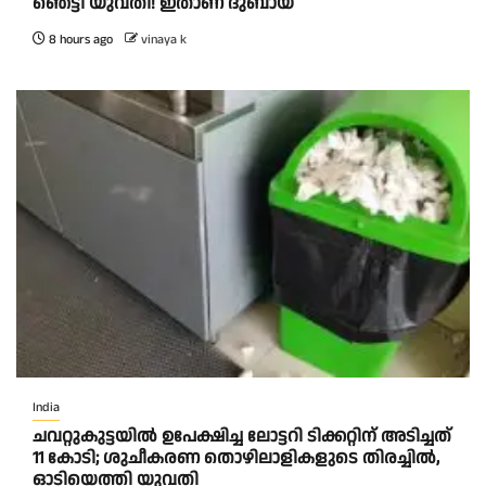
ഞെട്ടി യുവതി! ഇതാണ് ദുബായ്
8 hours ago
vinaya k
India
ചവറ്റുകുട്ടയിൽ ഉപേക്ഷിച്ച ലോട്ടറി ടിക്കറ്റിന് അടിച്ചത്
11 കോടി; ശുചീകരണ തൊഴിലാളികളുടെ തിരച്ചിൽ,
ഓടിയെത്തി യുവതി