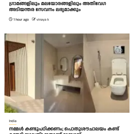
ഗ്രാമങ്ങളിലും മലയോരങ്ങളിലും അതിവേഗ
അടിയന്തര സേവനം ലഭ്യമാക്കും
1 hour ago
vinaya k
India
നമ്മൾ കണ്ടുപഠിക്കണം; പൊതുശൗചാലയം കണ്ട്