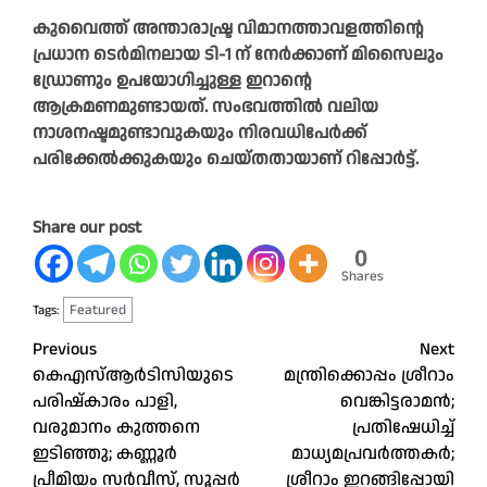
കുവൈത്ത് അന്താരാഷ്ട്ര വിമാനത്താവളത്തിന്റെ
പ്രധാന ടെർമിനലായ ടി-1 ന് നേർക്കാണ് മിസൈലും
ഡ്രോണും ഉപയോഗിച്ചുള്ള ഇറാന്റെ
ആക്രമണമുണ്ടായത്. സംഭവത്തിൽ വലിയ
നാശനഷ്ടമുണ്ടാവുകയും നിരവധിപേർക്ക്
പരിക്കേൽക്കുകയും ചെയ്തതായാണ് റിപ്പോർട്ട്.
Share our post
0
Shares
Featured
Tags:
Post
Previous
Next
കെഎസ്ആർടിസിയുടെ
മന്ത്രിക്കൊപ്പം ശ്രീറാം
navigation
പരിഷ്കാരം പാളി,
വെങ്കിട്ടരാമന്‍;
വരുമാനം കുത്തനെ
പ്രതിഷേധിച്ച്
ഇടിഞ്ഞു; കണ്ണൂർ
മാധ്യമപ്രവര്‍ത്തകര്‍;
പ്രീമിയം സർവീസ്, സൂപ്പർ
ശ്രീറാം ഇറങ്ങിപ്പോയി