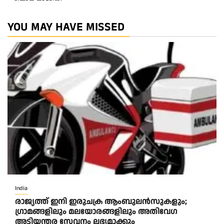
YOU MAY HAVE MISSED
India
രാജ്യത്ത് ഇനി ഇരുചക്ര ആംബുലന്‍സുകളും;
ഗ്രാമങ്ങളിലും മലയോരങ്ങളിലും അതിവേഗ
അടിയന്തര സേവനം ലഭ്യമാക്കും