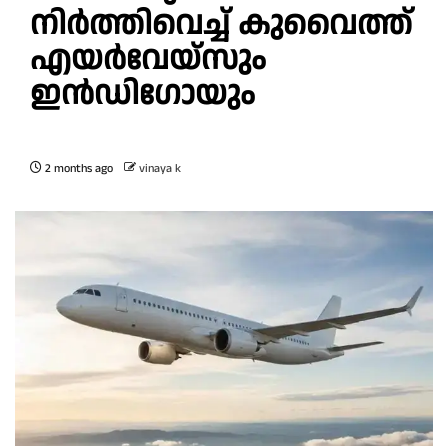
നിർത്തിവെച്ച് കുവൈത്ത്
എയർവേയ്‌സും
ഇൻഡിഗോയും
2 months ago
vinaya k