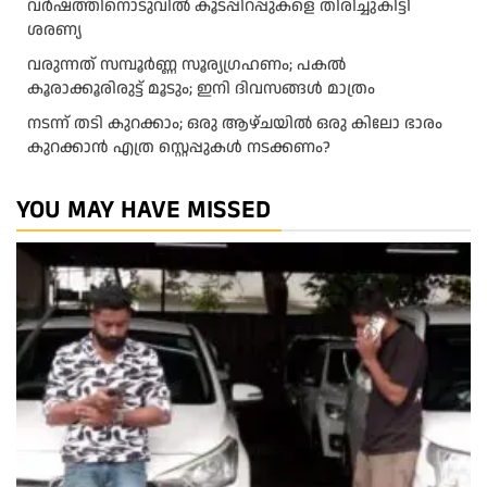
വർഷത്തിനൊടുവിൽ കൂടപ്പിറപ്പുകളെ തിരിച്ചുകിട്ടി
ശരണ്യ
വരുന്നത് സമ്പൂർണ്ണ സൂര്യഗ്രഹണം; പകല്‍
കൂരാക്കൂരിരുട്ട് മൂടും; ഇനി ദിവസങ്ങള്‍ മാത്രം
നടന്ന് തടി കുറക്കാം; ഒരു ആഴ്ചയിൽ ഒരു കിലോ ഭാരം
കുറക്കാൻ എത്ര സ്റ്റെപ്പുകൾ നടക്കണം?
YOU MAY HAVE MISSED