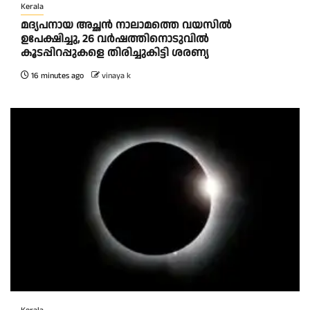
Kerala
മദ്യപനായ അച്ഛൻ നാലാമത്തെ വയസിൽ
ഉപേക്ഷിച്ചു, 26 വർഷത്തിനൊടുവിൽ
കൂടപ്പിറപ്പുകളെ തിരിച്ചുകിട്ടി ശരണ്യ
16 minutes ago
vinaya k