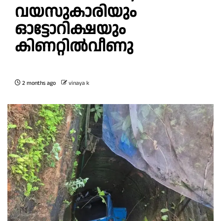
വയസുകാരിയും
ഓട്ടോറിക്ഷയും
കിണറ്റിൽവീണു
2 months ago
vinaya k