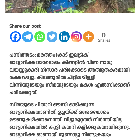
Share our post
0
Shares
പന്നിത്തടം: മരത്തംകോട് ഇലട്രിക്
ഓട്ടോറിക്ഷയോടൊപ്പം കിണറ്റിൽ വീണ നാലു
വയസ്സുകാരി നിസാര പരിക്കോടെ അത്ഭുതകരമായി
രക്ഷപ്പെട്ടു. കിടങ്ങൂരിൽ ചിറ്റിലപ്പിള്ളി
വിന്നിയുടേയും സീമയുടേയും മകൾ എൽസിക്കാണ്
പരിക്കേറ്റത്.
സീമയുടെ പിതാവ് ഔസി ഓടിക്കുന്ന
ഓട്ടോറിക്ഷയാണിത്. ഉച്ചയ്ക്ക് രണ്ടരയോടെ
ഊണുകഴിക്കാനെത്തി വീട്ടുമുറ്റത്ത് നിർത്തിയിട്ട
ഓട്ടോറിക്ഷയിൽ കുട്ടി കയറി കളിക്കുകയായിരുന്നു.
ഓട്ടോറിക്ഷ ഓണായി മുന്നോട്ടു നീങ്ങുകയും