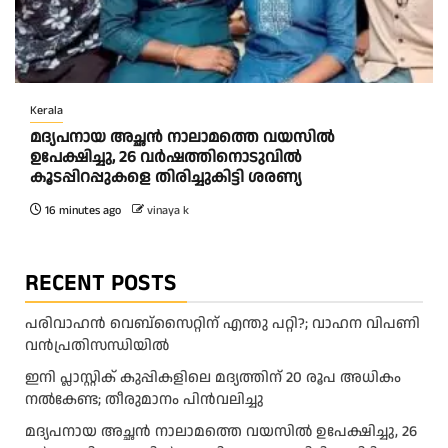
Kerala
മദ്യപനായ അച്ഛൻ നാലാമത്തെ വയസിൽ
ഉപേക്ഷിച്ചു, 26 വർഷത്തിനൊടുവിൽ
കൂടപ്പിറപ്പുകളെ തിരിച്ചുകിട്ടി ശരണ്യ
16 minutes ago
vinaya k
RECENT POSTS
പരിവാഹൻ വെബ്സൈറ്റിന് എന്തു പറ്റി?; വാഹന വിപണി
വന്‍പ്രതിസന്ധിയിൽ
ഇനി പ്ലാസ്റ്റിക് കുപ്പികളിലെ മദ്യത്തിന് 20 രൂപ അധികം
നല്‍കേണ്ട; തീരുമാനം പിന്‍വലിച്ചു
മദ്യപനായ അച്ഛൻ നാലാമത്തെ വയസിൽ ഉപേക്ഷിച്ചു, 26