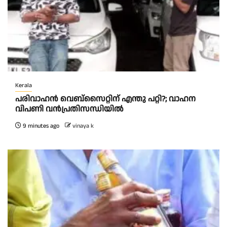
Kerala
പരിവാഹൻ വെബ്സൈറ്റിന് എന്തു പറ്റി?; വാഹന
വിപണി വന്‍പ്രതിസന്ധിയിൽ
9 minutes ago
vinaya k