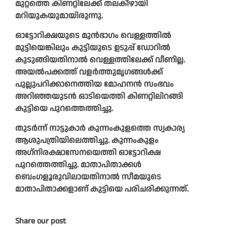
മുറ്റത്തെ കിണറ്റിലേക്ക് തലകീഴായി
മറിയുകയുമായിരുന്നു.
ഓട്ടോറിക്ഷയുടെ മുൻഭാഗം വെള്ളത്തിൽ
മുട്ടിയെങ്കിലും കുട്ടിയുടെ ഉടുപ്പ് ഡോറിൽ
കുടുങ്ങിയതിനാൽ വെള്ളത്തിലേക്ക് വീണില്ല.
അയൽപക്കത്ത് വളർത്തുമൃഗങ്ങൾക്ക്
പുല്ലുപറിക്കാനെത്തിയ മോഹനൻ സംഭവം
അറിഞ്ഞയുടൻ ഓടിയെത്തി കിണറ്റിലിറങ്ങി
കുട്ടിയെ പുറത്തെത്തിച്ചു.
തുടർന്ന് നാട്ടുകാർ കുന്നംകുളത്തെ സ്വകാര്യ
ആശുപത്രിയിലെത്തിച്ചു. കുന്നംകുളം
അഗ്‌നിരക്ഷാസേനയെത്തി ഓട്ടോറിക്ഷ
പുറത്തെത്തിച്ചു. മാതാപിതാക്കൾ
ബെംഗളൂരുവിലായതിനാൽ സീമയുടെ
മാതാപിതാക്കളാണ് കുട്ടിയെ പരിചരിക്കുന്നത്.
Share our post