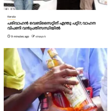
Kerala
പരിവാഹൻ വെബ്സൈറ്റിന് എന്തു പറ്റി?; വാഹന
വിപണി വന്‍പ്രതിസന്ധിയിൽ
9 minutes ago
vinaya k