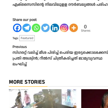
എക്സൈസിന്റെ നിലവിലുളള ദൗര്‍ബല്യങ്ങള്‍ പരിഹരിക്ക
Share our post
0
Shares
Featured
Tags:
Post
Previous
സിഗരറ്റ് വലിച്ച് മീശ പിരിച്ച് പെരിയ ഇരട്ടക്കൊലക്കേസ
navigation
പ്രതി അശ്വിൻ; റീൽസ് ചിത്രീകരിച്ചത് ജാമ്യവ്യവസ്ഥ
ലംഘിച്ച്
MORE STORIES