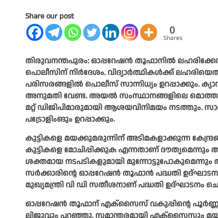
Share our post
0
Shares
തിരുവനന്തപുരം: ഓപ്പറേഷന്‍ തൂഫാനില്‍ ലഹരിക്കേസില
പൊലീസിന് നിര്‍ദേശം. വിദ്യാര്‍ത്ഥികള്‍ക്ക് ലഹരിയെ
പരിസരങ്ങളില്‍ പൊലീസ് സാന്നിധ്യം ഉറപ്പാക്കും. ക്
അനുമതി വേണ്ട. അയല്‍ സംസ്ഥാനങ്ങളിലെ മൊത്തക്കച്
മറ്റ് ഡിജിപിമാരുമായി ആശയവിനിമയം നടത്തും. സാമ
പട്രോളിംങും ഉറപ്പാക്കും.
കുട്ടികളെ മയക്കുമരുന്നിന് അടിമകളാക്കുന്ന കേന്ദ്ര
കുട്ടികളെ മോചിപ്പിക്കുക എന്നതാണ് ദൗത്യമെന്നും ആഭ്
ശക്തമായ നടപടികളുമായി മുന്നോട്ടുപോകുമെന്നും അ
സര്‍ക്കാരിന്റെ ഓപ്പറേഷന്‍ തൂഫാന്‍ പദ്ധതി ഉദ്ഘ
മുഖ്യമന്ത്രി വി ഡി സതീശനാണ് പദ്ധതി ഉദ്ഘാടനം ച
ഓപ്പറേഷന്‍ തൂഫാന് എക്സൈസ് വകുപ്പിന്റെ പൂര്‍ണ്ണ
ലിജുവും പറഞ്ഞു. സമാന്തരമായി എക്സൈസും മയക്കുമര