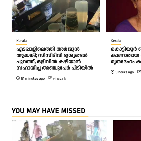
Kerala
Kerala
എടപ്പാളിലെത്തി അർജുൻ
കൊട്ടിയൂർ
ആയങ്കി; സിസിടിവി ദൃശ്യങ്ങൾ
കാണാതായ
പുറത്ത്, ഒളിവിൽ കഴിയാൻ
മൃതദേഹം കണ
സഹായിച്ച അഞ്ചുപേർ പിടിയിൽ
3 hours ago
51 minutes ago
vinaya k
YOU MAY HAVE MISSED