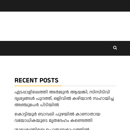
RECENT POSTS
എടപ്പാളിലെത്തി അർജുൻ ആയങ്കി; സിസിടിവി
ദൃശ്യങ്ങൾ പുറത്ത്, ഒളിവിൽ കഴിയാൻ സഹായിച്ച
അഞ്ചുപേർ പിടിയിൽ
കൊട്ടിയൂർ ബാവലി പുഴയിൽ കാണാതായ
വയോധികയുടെ മൃതദേഹം കണ്ടെത്തി
‘മുഖ്യമന്ത്രിയെ പൊതുസമൂഹത്തിൽ