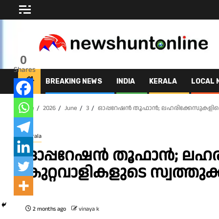
Skip
to
content
0
Shares
BREAKING NEWS
INDIA
KERALA
LOCAL 
Home
2026
June
3
ഓപ്പറേഷന്‍ തൂഫാന്‍; ലഹരിക്കേസുകളിലെ 
Kerala
ഓപ്പറേഷന്‍ തൂഫാന്‍; ലഹ
കുറ്റവാളികളുടെ സ്വത്തുക്ക
2 months ago
vinaya k