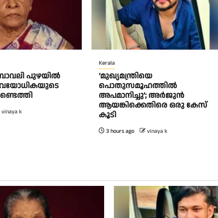
Kerala
 ബാവലി പുഴയിൽ
‘മുഖ്യമന്ത്രിയെ
 വയോധികയുടെ
പൊതുസമൂഹത്തിൽ
്ടെത്തി
അപമാനിച്ചു’; അർജുൻ
ആയങ്കിക്കെതിരെ ഒരു കേസ്
vinaya k
കൂടി
3 hours ago
vinaya k