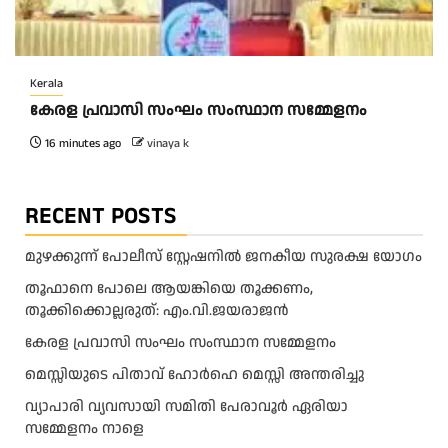
Kerala
കേരള പ്രവാസി സംഘം സംസ്ഥാന സമ്മേളനം
16 minutes ago
vinaya k
RECENT POSTS
മുഴക്കുന്ന് പോലീസ് സ്റ്റേഷനിൽ ജനകീയ സുരക്ഷ യോഗം
തൂഫാനെ പോലെ ആയങ്കിയെ തൂക്കണം,
തൂക്കിക്കൊല്ലരുത്: എം.വി.ജയരാജന്‍
കേരള പ്രവാസി സംഘം സംസ്ഥാന സമ്മേളനം
മെസ്സിയുടെ പിതാവ് ഹോർഹെ മെസ്സി അന്തരിച്ചു
വ്യാപാരി വ്യവസായി സമിതി പേരാവൂർ ഏരിയാ
സമ്മേളനം നാളെ