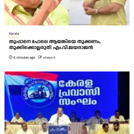
Kerala
തൂഫാനെ പോലെ ആയങ്കിയെ തൂക്കണം,
തൂക്കിക്കൊല്ലരുത്: എം.വി.ജയരാജന്‍
6 minutes ago
vinaya k