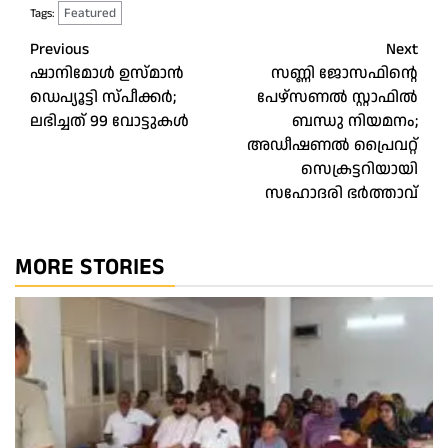
Featured
Tags:
Post
Previous
Next
ഷാനിമോള്‍ ഉസ്മാന്‍
സണ്ണി ജോസഫിന്റെ
navigation
ഡെപ്യൂട്ടി സ്പീക്കര്‍;
പേഴ്സണൽ സ്റ്റാഫിൽ
ലഭിച്ചത് 99 വോട്ടുകള്‍
ബന്ധു നിയമനം;
അഡീഷണൽ പ്രൈവറ്റ്
സെക്രട്ടറിയായി
സഹോദരി ഭർത്താവ്
MORE STORIES