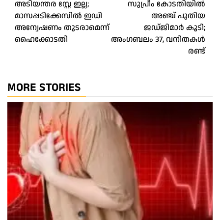
അടിയന്തര സ്റ്റേ ഇല്ല;
സുപ്രീം കോടതിയിൽ
navigation
മാസപ്പടിക്കേസിൽ ഇഡി
അഞ്ച് പുതിയ
അന്വേഷണം തുടരാമെന്ന്
ജഡ്ജിമാർ കൂടി;
ഹൈക്കോടതി
അംഗബലം 37, വനിതകൾ
രണ്ട്
MORE STORIES