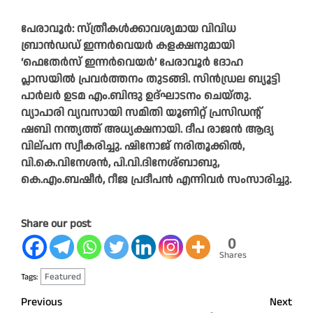
പേരാവൂർ: സ്ത്രീകൾക്കാവശ്യമായ വിവിധ
ബ്രാൻഡഡ് ഇന്നർവെയർ കളക്ഷനുമായി
‘ഫെതേർസ് ഇന്നർവെയർ’ പേരാവൂർ ദോഹ
പ്ലാസയിൽ പ്രവർത്തനം തുടങ്ങി. സിൻഡ്രല ബ്യൂട്ടി
പാർലർ ഉടമ എം.ബിന്ദു ഉദ്ഘാടനം ചെയ്തു.
വ്യാപാരി വ്യവസായി സമിതി യൂണിറ്റ് പ്രസിഡന്റ്
ഷബി നന്ത്യത്ത് അധ്യക്ഷനായി. ദീപ രാജൻ ആദ്യ
വില്പന സ്വീകരിച്ചു. ഷിനോജ് നരിതൂക്കിൽ,
വി.കെ.വിനേശൻ, പി.വി.ദിനേശ്ബാബു,
കെ.എം.ബഷീർ, റീജ പ്രദീപൻ എന്നിവർ സംസാരിച്ചു.
Share our post
0
Shares
Featured
Tags:
Post
Previous
Next