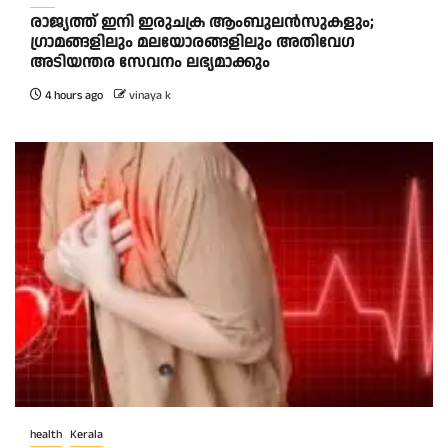
രാജ്യത്ത് ഇനി ഇരുചക്ര ആംബുലന്‍സുകളും;
ഗ്രാമങ്ങളിലും മലയോരങ്ങളിലും അതിവേഗ
അടിയന്തര സേവനം ലഭ്യമാക്കും
4 hours ago
vinaya k
health
Kerala