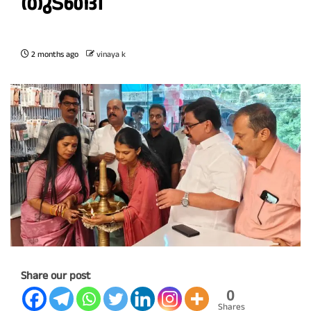
തുടങ്ങി
2 months ago
vinaya k
Share our post
0
Shares