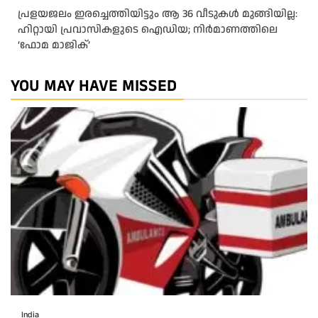
പ്രളയജലം ഇരച്ചെത്തിയിട്ടും ആ 36 വീടുകൾ മുങ്ങിയില്ല:
ഹിറ്റായി പ്രവാസികളുടെ ഐഡിയ; നിർമാണത്തിലെ
‘ഫോമ മാജിക്’
YOU MAY HAVE MISSED
India