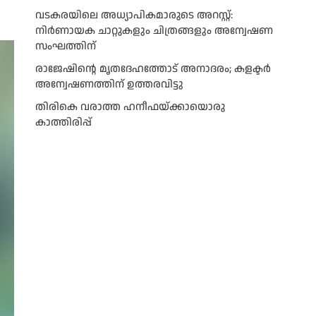
വടകരയിലെ അധ്യാപികമാരുടെ അറസ്റ്റ്:
നിർണായക ചാറ്റുകളും ചിത്രങ്ങളും അന്വേഷണ
സംഘത്തിന്
രാജേഷിന്റെ മൃതദേഹത്തോട് അനാദരം; കളക്ടർ
അന്വേഷണത്തിന് ഉത്തരവിട്ടു
തിരികെ വരാത്ത ഹനീഫയ്ക്കായൊരു
കാത്തിരിപ്പ്