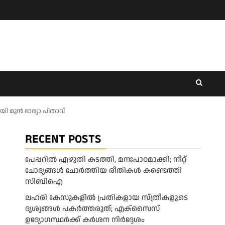
മുൻ ഭാര്യാ പിതാവ്
RECENT POSTS
പേപ്പറിൽ എഴുതി കടത്തി, മനഃപാഠമാക്കി; നീറ്റ്
ചോദ്യങ്ങൾ ചോർത്തിയ രീതികൾ കണ്ടെത്തി
സിബിഐ
ലഹരി കേസുകളിൽ പ്രതികളായ സ്ത്രീകളുടെ
ദൃശ്യങ്ങൾ പകർത്തരുത്; എക്‌സൈസ്
ഉദ്യോഗസ്ഥർക്ക് കർശന നിർദ്ദേശം