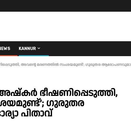
NEWS
KANNUR
െടുത്തി, അവന്റെ മരണത്തിൽ സംശയമുണ്ട്’; ഗുരുതര ആരോപണവുമായി 
്‌കർ ഭീഷണിപ്പെടുത്തി,
മുണ്ട്’; ഗുരുതര
്യാ പിതാവ്