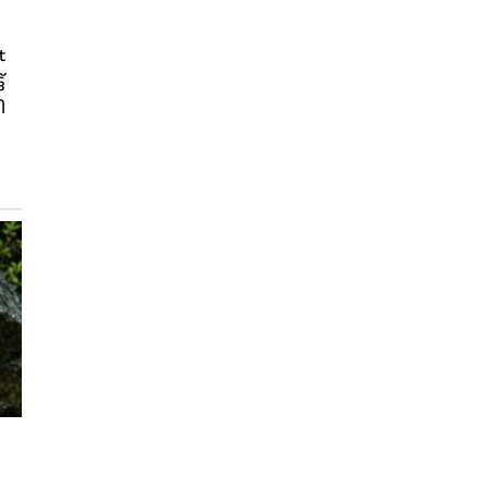
t
്
ി