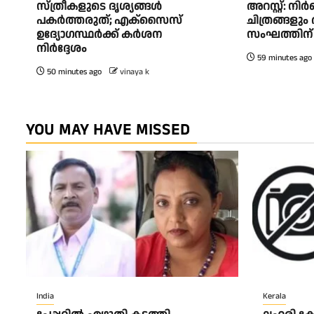
സ്ത്രീകളുടെ ദൃശ്യങ്ങൾ
അറസ്റ്റ്: ന
പകർത്തരുത്; എക്‌സൈസ്
ചിത്രങ്ങളു
ഉദ്യോഗസ്ഥർക്ക് കർശന
സംഘത്തിന്
നിർദ്ദേശം
59 minutes ago
50 minutes ago
vinaya k
YOU MAY HAVE MISSED
India
Kerala