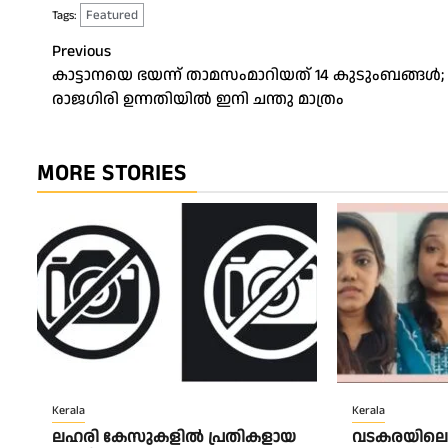
Featured
Tags:
Post
Previous
കാട്ടാനയെ ഭയന്ന് താമസംമാറിയത് 14 കുടുംബങ്ങൾ;
navigation
രാജഗിരി ഉന്നതിയിൽ ഇനി ചന്തു മാത്രം
MORE STORIES
Kerala
Kerala
ലഹരി കേസുകളിൽ പ്രതികളായ
വടകരയിലെ 