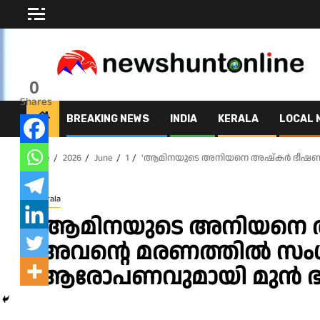
Skip
to
content
0
Shares
BREAKING NEWS
INDIA
KERALA
LOCAL 
Home
2026
June
1
‘ആമിനയുടെ അനിയനെ അഷ്‌കർ ഭീഷണിപ്പ
Kerala
‘ആമിനയുടെ അനിയനെ അഷ
അവന്റെ മരണത്തിൽ സംശയ
ആരോപണവുമായി മുൻ ഭാര