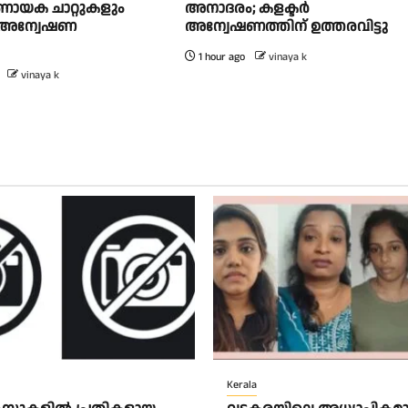
ിർണായക ചാറ്റുകളും
അനാദരം; കളക്ടർ
ം അന്വേഷണ
അന്വേഷണത്തിന് ഉത്തരവിട്ടു
1 hour ago
vinaya k
vinaya k
Kerala