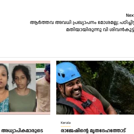
Nex
ആര്‍ത്തവ അവധി പ്രഖ്യാപനം മോശമല്ല; പഠിച്ചിട്ട
മതിയായിരുന്നു വി ശിവന്‍കുട്ട
Kerala
അധ്യാപികമാരുടെ
രാജേഷിന്റെ മൃതദേഹത്തോട്