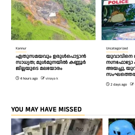
Kannur
Uncategorized
ഏതുസമയവും ഉരുൾപൊട്ടാൻ
യുവാവിനെ ത
സാധ്യത; മുൾമുനയിൽ കണ്ണൂർ
നഗ്നഫോട്ടോ 
ജില്ലയുടെ മലയോരം
അയച്ചു, യ
സംഘത്തെയു
4 hours ago
vinaya k
2 days ago
YOU MAY HAVE MISSED