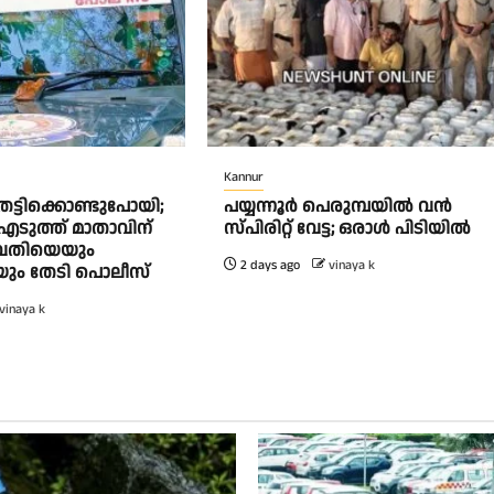
Kannur
ട്ടിക്കൊണ്ടുപോയി;
പയ്യന്നൂർ പെരുമ്പയിൽ വൻ
എടുത്ത് മാതാവിന്
സ്‌പിരിറ്റ് വേട്ട; ഒരാൾ പിടിയിൽ
ുവതിയെയും
2 days ago
vinaya k
ം തേടി പൊലീസ്
vinaya k