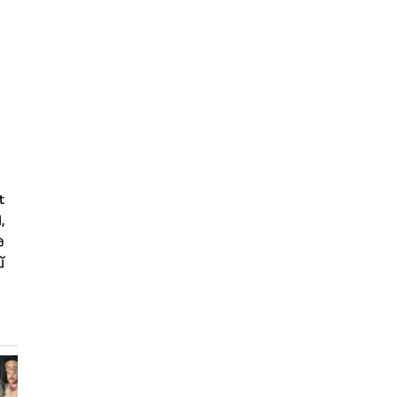
t
,
ര
്