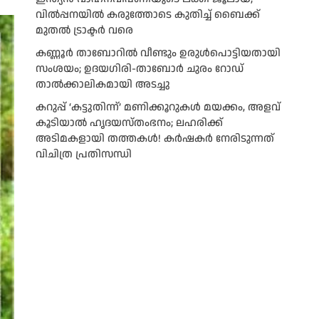
വിൽപ്പനയിൽ കരുത്തോടെ കുതിച്ച് ബൈക്ക്
മുതൽ ട്രാക്ടർ വരെ
കണ്ണൂർ താബോറിൽ വീണ്ടും ഉരുൾപൊട്ടിയതായി
സംശയം; ഉദയഗിരി-താബോർ ചുരം റോഡ്
താൽക്കാലികമായി അടച്ചു
കറുപ്പ് ‘കട്ടുതിന്ന്’ മണിക്കൂറുകൾ മയക്കം, അളവ്
കൂടിയാൽ ഹൃദയസ്തംഭനം; ലഹരിക്ക്
അടിമകളായി തത്തകള്‍! കർഷകർ നേരിടുന്നത്
വിചിത്ര പ്രതിസന്ധി