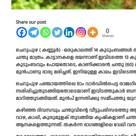
Share our post
0
Shares
ചെറുപുഴ ( കണ്ണൂർ) ∙ ഒരുകാലത്ത് 14 കുടുംബങ്ങൾ 
ചന്തു മാത്രം. കാട്ടാനകളെ ഭയന്നാണ് ഇവിടത്തെ 1
കുടുംബവും പോയതോടെ, കാണിക്കാരൻ ചന്തു (60) മ
മുൻപാണു ഭാര്യ മരിച്ചത്. ഇനിയുള്ള കാലം ഇവിടെത്
ചെറുപുഴ പഞ്ചായത്തിലെ 8ാം വാർഡിൽപെട്ട രാജഗിര
നശിപ്പിച്ചുതുടങ്ങിയതോടെയാണ് ഇവിടത്തുകാർ ബന്
മാറിത്തുടങ്ങിയത്. മുൻപ് ഉന്നതിക്കു സമീപത്തു യുവാ
കഴിഞ്ഞ ദിവസവും ചന്തുവിന്റെ വീട്ടുപരിസരത്തു ആനക
വാഴ, കാപ്പി, കുരുമുളക് തുടങ്ങിയ കൃഷികളാണ് ചന്ത
ആനകളെത്തുന്നത്. തകർന്ന ഭാഗങ്ങളിലെ വേലി വനംവക