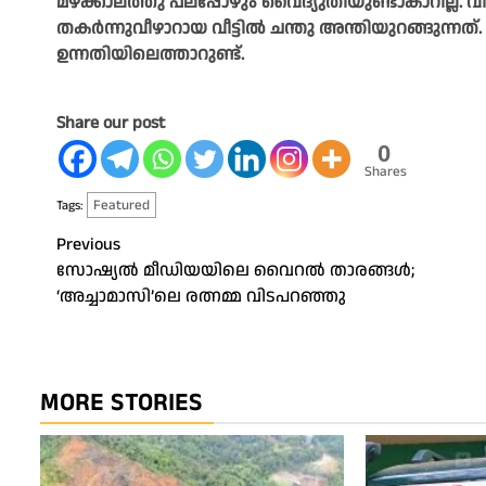
മഴക്കാലത്തു പലപ്പോഴും വൈദ്യുതിയുണ്ടാകാറില്ല. വ
തകർന്നുവീഴാറായ വീട്ടിൽ ചന്തു അന്തിയുറങ്ങുന്നത്
ഉന്നതിയിലെത്താറുണ്ട്.
Share our post
0
Shares
Featured
Tags:
Post
Previous
സോഷ്യൽ മീഡിയയിലെ വൈറൽ താരങ്ങൾ;
navigation
‘അച്ചാമാസി’ലെ രത്നമ്മ വിടപറഞ്ഞു
MORE STORIES