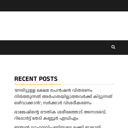
RECENT POSTS
‘നേരിട്ടുള്ള ക്ഷേമ പെൻഷൻ വിതരണം
നി‍‍ർത്തുന്നത് അർഹതയില്ലാത്തവർക്ക് കിട്ടുന്നത്
ഒഴിവാക്കാൻ’; സർക്കാ‍ർ വിശദീകരണം
രാജേഷിന്റെ ഭൗതിക ശരീരത്തോട് അനാദരവ്;
റിപ്പോർട്ട് തേടി കണ്ണൂർ എഡിഎം
ഇന്ത്യൻ വാഹനവിപണിയുടെ ലക്കി ജൂലായ്;