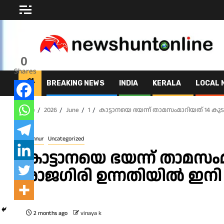
Skip
to
content
0
Shares
BREAKING NEWS
INDIA
KERALA
LOCAL 
Home
2026
June
1
കാട്ടാനയെ ഭയന്ന് താമസംമാറിയത് 14 കു
Kannur
Uncategorized
കാട്ടാനയെ ഭയന്ന് താമസം
രാജഗിരി ഉന്നതിയിൽ ഇനി ച
2 months ago
vinaya k