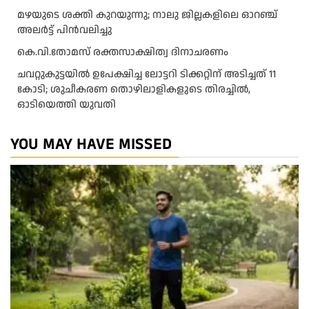
മ​ഴ​യു​ടെ ശ​ക്തി കു​റ​യു​ന്നു; നാ​ലു ജി​ല്ല​ക​ളി​ലെ ഓ​റ​ഞ്ച്
അ​ല​ർ​ട്ട് പി​ൻ​വ​ലി​ച്ചു
കെ.വി.തോമസ് രക്തസാക്ഷിത്വ ദിനാചരണം
ചവറ്റുകുട്ടയിൽ ഉപേക്ഷിച്ച ലോട്ടറി ടിക്കറ്റിന് അടിച്ചത് 11
കോടി; ശുചീകരണ തൊഴിലാളികളുടെ തിരച്ചിൽ,
ഓടിയെത്തി യുവതി
YOU MAY HAVE MISSED