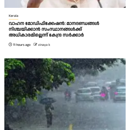
Kerala
വാഹന മോഡിഫിക്കേഷൻ: മാനദണ്ഡങ്ങൾ
നിശ്ചയിക്കാൻ സംസ്ഥാനങ്ങൾക്ക്
അധികാരമില്ലെന്ന് കേന്ദ്ര സർക്കാർ
11 hours ago
vinaya k