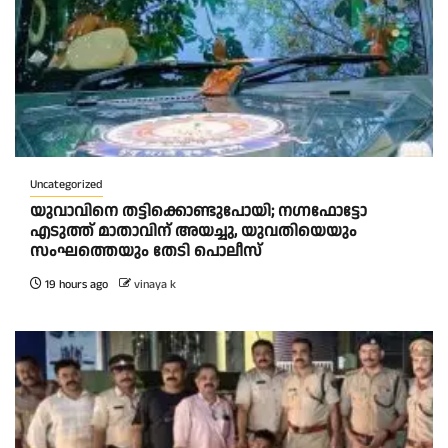
Uncategorized
യുവാവിനെ തട്ടിക്കൊണ്ടുപോയി; നഗ്നഫോട്ടോ
എടുത്ത് മാതാവിന് അയച്ചു, യുവതിയെയും
സംഘത്തെയും തേടി പൊലീസ്
19 hours ago
vinaya k