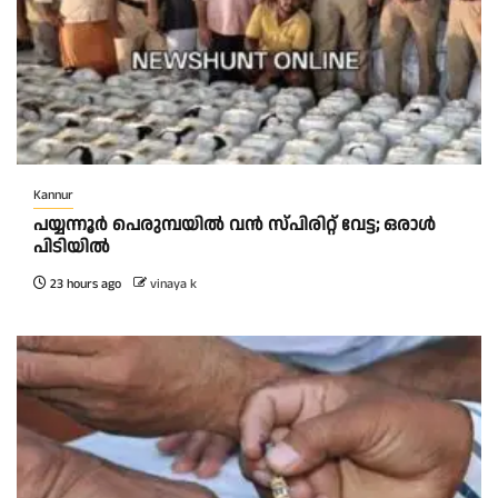
Kannur
പയ്യന്നൂർ പെരുമ്പയിൽ വൻ സ്‌പിരിറ്റ് വേട്ട; ഒരാൾ
പിടിയിൽ
23 hours ago
vinaya k