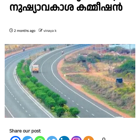
നു​ഷ്യാ​വ​കാ​ശ ക​മ്മീ​ഷ​ൻ
2 months ago
vinaya k
Share our post
0