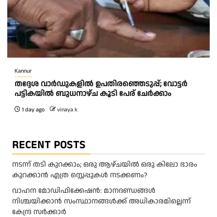
Kannur
തദ്ദേശ വാർഡുകളിൽ ഉപതിരഞ്ഞെടുപ്പ്; വോട്ടർ
പട്ടികയിൽ ബുധനാഴ്ച കൂടി പേര് ചേർക്കാം
1 day ago
vinaya k
RECENT POSTS
നടന്ന് തടി കുറക്കാം; ഒരു ആഴ്ചയിൽ ഒരു കിലോ ഭാരം
കുറക്കാൻ എത്ര സ്റ്റെപ്പുകൾ നടക്കണം?
വാഹന മോഡിഫിക്കേഷൻ: മാനദണ്ഡങ്ങൾ
നിശ്ചയിക്കാൻ സംസ്ഥാനങ്ങൾക്ക് അധികാരമില്ലെന്ന്
കേന്ദ്ര സർക്കാർ