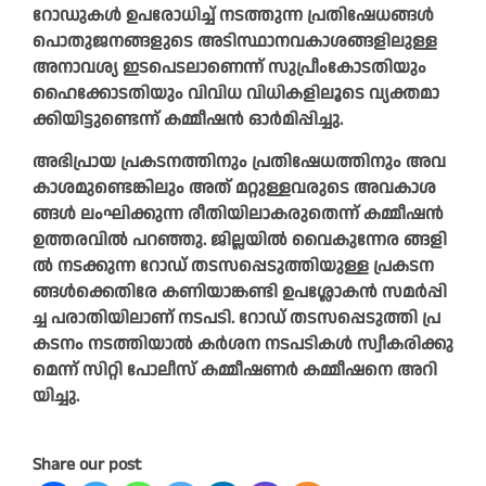
റോ​ഡു​ക​ൾ ഉ​പ​രോ​ധി​ച്ച് ന​ട​ത്തു​ന്ന പ്ര​തി​ഷേ​ധ​ങ്ങ​ൾ
പൊ​തു​ജ​ന​ങ്ങ​ളു​ടെ അ​ടി​സ്ഥാ​ന​വ​കാ​ശ​ങ്ങ​ളി​ലു​ള്ള
അ​നാ​വ​ശ്യ ഇ​ട​പെ​ട​ലാ​ണെ​ന്ന് സു​പ്രീം​കോ​ട​തി​യും
ഹൈ​ക്കോ​ട​തി​യും വി​വി​ധ വി​ധി​ക​ളി​ലൂ​ടെ വ്യ​ക്ത​മാ​
ക്കി​യി​ട്ടു​ണ്ടെ​ന്ന് ക​മ്മീ​ഷ​ൻ ഓ​ർ​മി​പ്പി​ച്ചു.
അ​ഭി​പ്രാ​യ പ്ര​ക​ട​ന​ത്തി​നും പ്ര​തി​ഷേ​ധ​ത്തി​നും അ​വ​
കാ​ശ​മു​ണ്ടെ​ങ്കി​ലും അ​ത് മ​റ്റു​ള്ള​വ​രു​ടെ അ​വ​കാ​ശ
ങ്ങ​ൾ ലം​ഘി​ക്കു​ന്ന രീ​തി​യി​ലാ​ക​രു​തെ​ന്ന് ക​മ്മീ​ഷ​ൻ
ഉ​ത്ത​ര​വി​ൽ പ​റ​ഞ്ഞു. ജി​ല്ല​യി​ൽ വൈ​കു​ന്നേ​ര ങ്ങ​ളി​
ൽ ന​ട​ക്കു​ന്ന റോ​ഡ് ത​ട​സ​പ്പെ​ടു​ത്തി​യു​ള്ള പ്ര​ക​ട​ന​
ങ്ങ​ൾ​ക്കെ​തി​രേ ക​ണി​യാ​ങ്ക​ണ്ടി ഉ​പ​ശ്ലോ​ക​ൻ സ​മ​ർ​പ്പി​
ച്ച പ​രാ​തി​യി​ലാ​ണ് ന​ട​പ​ടി. റോ​ഡ് ത​ട​സ​പ്പെ​ടു​ത്തി പ്ര​
ക​ട​നം ന​ട​ത്തി​യാ​ൽ ക​ർ​ശ​ന ന​ട​പ​ടി​ക​ൾ സ്വീ​ക​രി​ക്കു​
മെ​ന്ന് സി​റ്റി പോ​ലീ​സ് ക​മ്മീ​ഷ​ണ​ർ ക​മ്മീ​ഷ​നെ അ​റി​
യി​ച്ചു.
Share our post