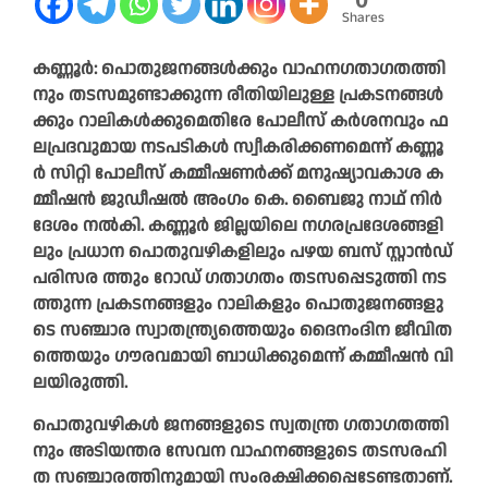
Shares
ക​ണ്ണൂ​ർ: പൊ​തു​ജ​ന​ങ്ങ​ൾ​ക്കും വാ​ഹ​ന​ഗ​താ​ഗ​ത​ത്തി​
നും ത​ട​സ​മു​ണ്ടാ​ക്കു​ന്ന രീ​തി​യി​ലു​ള്ള പ്ര​ക​ട​ന​ങ്ങൾ​
ക്കും റാ​ലി​ക​ൾ​ക്കു​മെ​തി​രേ പോ​ലീ​സ് ക​ർ​ശ​ന​വും ഫ​
ല​പ്ര​ദ​വു​മാ​യ ന​ട​പ​ടി​ക​ൾ സ്വീ​ക​രി​ക്ക​ണ​മെ​ന്ന് ക​ണ്ണൂ​
ർ സി​റ്റി പോ​ലീ​സ് ക​മ്മീ​ഷ​ണ​ർ​ക്ക് മ​നു​ഷ്യാ​വ​കാ​ശ ക​
മ്മീ​ഷ​ൻ ജു​ഡീ​ഷൽ അം​ഗം കെ. ​ബൈ​ജു നാ​ഥ് നി​ർ​
ദേ​ശം ന​ൽ​കി. ക​ണ്ണൂ​ർ ജി​ല്ല​യി​ലെ ന​ഗ​ര​പ്ര​ദേ​ശ​ങ്ങ​ളി​
ലും പ്ര​ധാ​ന പൊ​തു​വ​ഴി​ക​ളി​ലും പ​ഴ​യ ബ​സ് സ്റ്റാ​ൻ​ഡ്
പ​രി​സ​ര ത്തും ​റോ​ഡ് ഗ​താ​ഗ​തം ത​ട​സ​പ്പെ​ടു​ത്തി ന​ട​
ത്തു​ന്ന പ്ര​ക​ട​ന​ങ്ങ​ളും റാ​ലി​ക​ളും പൊ​തു​ജ​ന​ങ്ങ​ളു​
ടെ സ​ഞ്ചാ​ര സ്വാ​ത​ന്ത്ര്യ​ത്തെ​യും ദൈ​നം​ദി​ന ജീ​വി​ത​
ത്തെ​യും ഗൗ​ര​വ​മാ​യി ബാ​ധി​ക്കു​മെ​ന്ന് ക​മ്മീ​ഷ​ൻ വി​
ല​യി​രു​ത്തി.
പൊ​തു​വ​ഴി​ക​ൾ ജ​ന​ങ്ങ​ളു​ടെ സ്വ​ത​ന്ത്ര ഗ​താ​ഗ​ത​ത്തി​
നും അ​ടി​യ​ന്ത​ര സേ​വ​ന വാ​ഹ​ന​ങ്ങ​ളു​ടെ ത​ട​സ​ര​ഹി​
ത സ​ഞ്ചാ​ര​ത്തി​നു​മാ​യി സം​ര​ക്ഷി​ക്ക​പ്പെ​ടേ​ണ്ട​താ​ണ്.