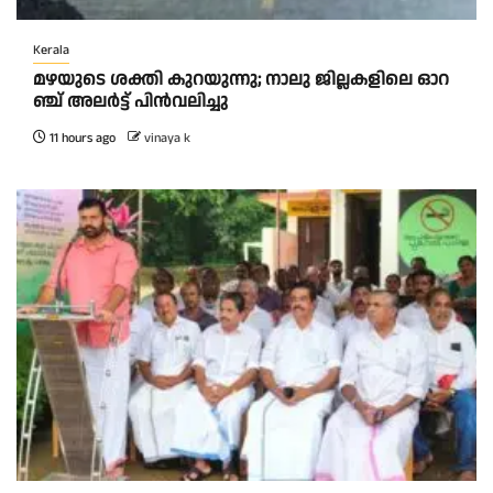
Kerala
മ​ഴ​യു​ടെ ശ​ക്തി കു​റ​യു​ന്നു; നാ​ലു ജി​ല്ല​ക​ളി​ലെ ഓ​റ​
ഞ്ച് അ​ല​ർ​ട്ട് പി​ൻ​വ​ലി​ച്ചു
11 hours ago
vinaya k