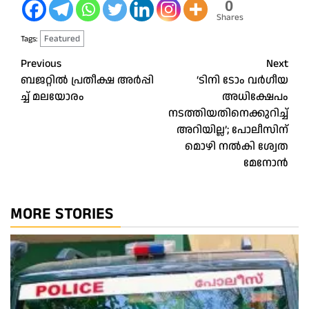
0
Shares
Featured
Tags:
Post
Previous
Next
ബ​ജ​റ്റി​ൽ പ്ര​തീ​ക്ഷ അ​ർ​പ്പി​
‘ടിനി ടോം വർഗീയ
navigation
ച്ച് മ​ല​യോ​രം
അധിക്ഷേപം
നടത്തിയതിനെക്കുറിച്ച്
അറിയില്ല’; പോലീസിന്
മൊഴി നൽകി ശ്വേത
മേനോൻ
MORE STORIES