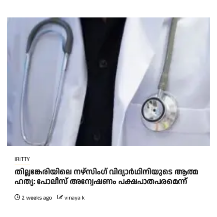
IRITTY
തി​ല്ല​ങ്കേ​രി​യി​ലെ ന​ഴ്‌​സിം​ഗ് വി​ദ്യാ​ർ​ഥി​നി​യു​ടെ ആ​ത്മ​
ഹ​ത്യ: പോ​ലീ​സ് അ​ന്വേ​ഷ​ണം പ​ക്ഷ​പാ​ത​പ​ര​മെ​ന്ന്
2 weeks ago
vinaya k