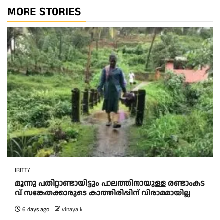
MORE STORIES
IRITTY
മൂ​ന്നു പ​തി​റ്റാ​ണ്ടാ​യി​ട്ടും പാ​ല​ത്തി​നാ​യു​ള്ള ര​ണ്ടാംക​ട​
വ് സ​ങ്കേ​ത​ക്കാ​രു​ടെ കാ​ത്തി​രി​പ്പി​ന് വി​രാ​മ​മാ​യി​ല്ല
6 days ago
vinaya k