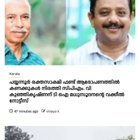
Kerala
പയ്യന്നൂർ രക്തസാക്ഷി ഫണ്ട് ആരോപണത്തിൽ
കണക്കുകൾ നിരത്തി സിപിഎം. വി
കുഞ്ഞികൃഷ്ണന് ടി ഐ മധുസൂദനൻ്റെ വക്കീൽ
നോട്ടീസ്
47 minutes ago
vinaya k