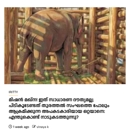
IRITTY
മിഷൻ മഖ്ന! ഇത് സാധാരണ ദൗത്യമല്ല;
പിടികൂടേണ്ടത് തുരത്തൽ സംഘത്തെ പോലും
ആക്രമിക്കുന്ന അപകടകാരിയായ ഒറ്റയാനെ:
എന്തുകൊണ്ട് നാടുകടത്തുന്നു?
1 week ago
vinaya k