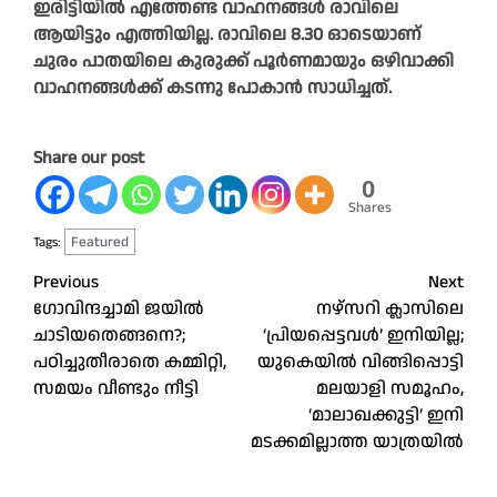
ഇരിട്ടിയിൽ എത്തേണ്ട വാഹനങ്ങൾ രാവിലെ
ആയിട്ടും എത്തിയില്ല. രാവിലെ 8.30 ഓടെയാണ്
ചുരം പാതയിലെ കുരുക്ക് പൂർണമായും ഒഴിവാക്കി
വാഹനങ്ങൾക്ക് കടന്നു പോകാൻ സാധിച്ചത്.
Share our post
0
Shares
Featured
Tags:
Post
Previous
Next
ഗോവിന്ദച്ചാമി ജയിൽ
നഴ്സറി ക്ലാസിലെ
navigation
ചാടിയതെങ്ങനെ?;
‘പ്രിയപ്പെട്ടവൾ’ ഇനിയില്ല;
പഠിച്ചുതീരാതെ കമ്മിറ്റി,
യുകെയിൽ വിങ്ങിപ്പൊട്ടി
സമയം വീണ്ടും നീട്ടി
മലയാളി സമൂഹം,
‘മാലാഖക്കുട്ടി’ ഇനി
മടക്കമില്ലാത്ത യാത്രയിൽ