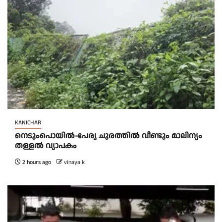
KANICHAR
നെടുംപൊയിൽ-പേര്യ ചുരത്തിൽ വീണ്ടും മാലിന്യം
തള്ളൽ വ്യാപകം
2 hours ago
vinaya k