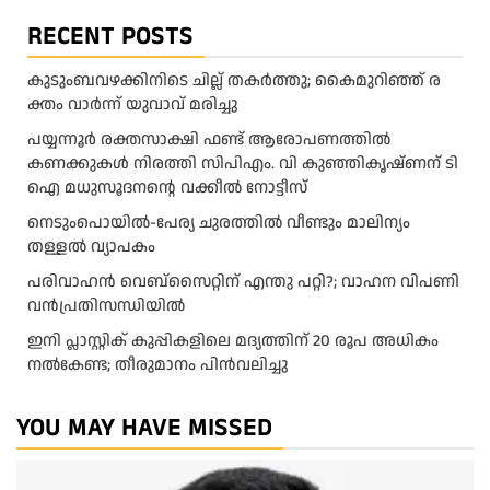
RECENT POSTS
കു​ടും​ബ​വ​ഴ​ക്കി​നി​ടെ ചി​ല്ല് ത​ക​ർ​ത്തു; കൈ​മു​റി​ഞ്ഞ് ര​
ക്തം വാ​ർ​ന്ന് യു​വാ​വ് മ​രി​ച്ചു
പയ്യന്നൂർ രക്തസാക്ഷി ഫണ്ട് ആരോപണത്തിൽ
കണക്കുകൾ നിരത്തി സിപിഎം. വി കുഞ്ഞികൃഷ്ണന് ടി
ഐ മധുസൂദനൻ്റെ വക്കീൽ നോട്ടീസ്
നെടുംപൊയിൽ-പേര്യ ചുരത്തിൽ വീണ്ടും മാലിന്യം
തള്ളൽ വ്യാപകം
പരിവാഹൻ വെബ്സൈറ്റിന് എന്തു പറ്റി?; വാഹന വിപണി
വന്‍പ്രതിസന്ധിയിൽ
ഇനി പ്ലാസ്റ്റിക് കുപ്പികളിലെ മദ്യത്തിന് 20 രൂപ അധികം
നല്‍കേണ്ട; തീരുമാനം പിന്‍വലിച്ചു
YOU MAY HAVE MISSED