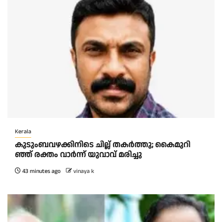
Kerala
കു​ടും​ബ​വ​ഴ​ക്കി​നി​ടെ ചി​ല്ല് ത​ക​ർ​ത്തു; കൈ​മു​റി​
ഞ്ഞ് ര​ക്തം വാ​ർ​ന്ന് യു​വാ​വ് മ​രി​ച്ചു
43 minutes ago
vinaya k