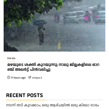
Kerala
മ​ഴ​യു​ടെ ശ​ക്തി കു​റ​യു​ന്നു; നാ​ലു ജി​ല്ല​ക​ളി​ലെ ഓ​റ​
ഞ്ച് അ​ല​ർ​ട്ട് പി​ൻ​വ​ലി​ച്ചു
11 hours ago
vinaya k
RECENT POSTS
നടന്ന് തടി കുറക്കാം; ഒരു ആഴ്ചയിൽ ഒരു കിലോ ഭാരം