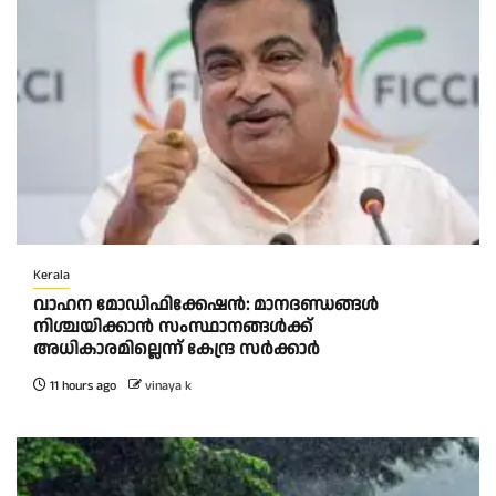
Kerala
വാഹന മോഡിഫിക്കേഷൻ: മാനദണ്ഡങ്ങൾ
നിശ്ചയിക്കാൻ സംസ്ഥാനങ്ങൾക്ക്
അധികാരമില്ലെന്ന് കേന്ദ്ര സർക്കാർ
11 hours ago
vinaya k