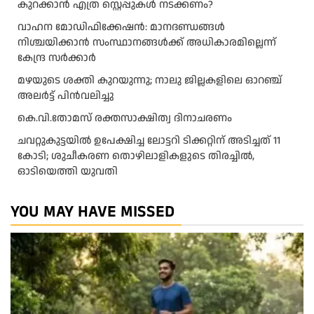
കുറക്കാൻ എത്ര സ്റ്റെപ്പുകൾ നടക്കണം?
വാഹന മോഡിഫിക്കേഷൻ: മാനദണ്ഡങ്ങൾ
നിശ്ചയിക്കാൻ സംസ്ഥാനങ്ങൾക്ക് അധികാരമില്ലെന്ന്
കേന്ദ്ര സർക്കാർ
മ​ഴ​യു​ടെ ശ​ക്തി കു​റ​യു​ന്നു; നാ​ലു ജി​ല്ല​ക​ളി​ലെ ഓ​റ​ഞ്ച്
അ​ല​ർ​ട്ട് പി​ൻ​വ​ലി​ച്ചു
കെ.വി.തോമസ് രക്തസാക്ഷിത്വ ദിനാചരണം
ചവറ്റുകുട്ടയിൽ ഉപേക്ഷിച്ച ലോട്ടറി ടിക്കറ്റിന് അടിച്ചത് 11
കോടി; ശുചീകരണ തൊഴിലാളികളുടെ തിരച്ചിൽ,
ഓടിയെത്തി യുവതി
YOU MAY HAVE MISSED