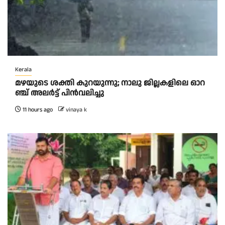
Kerala
മ​ഴ​യു​ടെ ശ​ക്തി കു​റ​യു​ന്നു; നാ​ലു ജി​ല്ല​ക​ളി​ലെ ഓ​റ​
ഞ്ച് അ​ല​ർ​ട്ട് പി​ൻ​വ​ലി​ച്ചു
11 hours ago
vinaya k