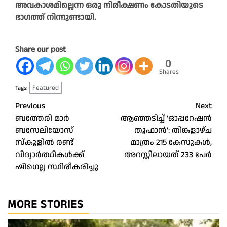
അവകാശമില്ലെന്ന ഒരു നിരീക്ഷണം കോടതിയുടെ
ഭാഗത്ത് നിന്നുണ്ടായി.
Share our post
0
Shares
Featured
Tags:
Post
Previous
Next
ബത്തേരി മാര്‍
ആഞ്ഞടിച്ച് ‘ഓപ്പറേഷൻ
navigation
ബസേലിയോസ്
തൂഫാൻ’: തിങ്കളാഴ്ച
സ്‌കൂളില്‍ രണ്ട്
മാത്രം 215 കേസുകൾ,
വിദ്യാര്‍ത്ഥികള്‍ക്ക്
അറസ്റ്റിലായത് 233 പേർ
ഷിഗെല്ല സ്ഥിരീകരിച്ചു
MORE STORIES