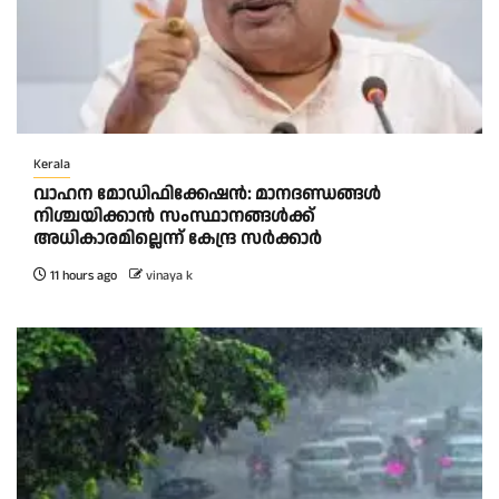
Kerala
വാഹന മോഡിഫിക്കേഷൻ: മാനദണ്ഡങ്ങൾ
നിശ്ചയിക്കാൻ സംസ്ഥാനങ്ങൾക്ക്
അധികാരമില്ലെന്ന് കേന്ദ്ര സർക്കാർ
11 hours ago
vinaya k