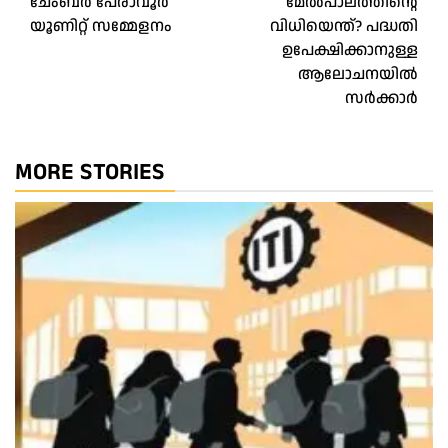
ചേംബർ പേരാവൂർ
മേൽപാലത്തിന്റെ
യൂണിറ്റ് സമ്മേളനം
വിധിയെന്ത്? പദ്ധതി
ഉപേക്ഷിക്കാനുള്ള
ആലോചനയിൽ
സർക്കാർ
MORE STORIES