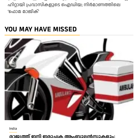
ഹിറ്റായി പ്രവാസികളുടെ ഐഡിയ; നിർമാണത്തിലെ
‘ഫോമ മാജിക്’
YOU MAY HAVE MISSED
India
രാജ്യത്ത് ഇനി ഇരുചക്ര ആംബുലന്‍സുകളും;