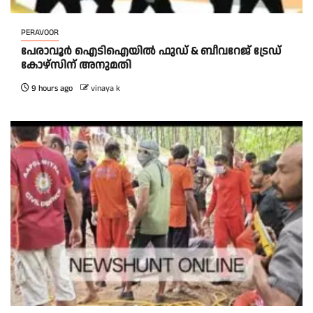
PERAVOOR
പേരാവൂർ ഐടിഐയിൽ ഫുഡ് & ബീവറേജ് ട്രേഡ്
കോഴ്സിന് അനുമതി
9 hours ago
vinaya k