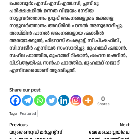
പേരാവൂർ: എസ്.എസ്.എൽ.സി, പ്ലസ് ടു
പരീക്ഷകളിൽ ഉന്നത വിജയം നേടിയ
നാട്ടുവർത്താനം ഗ്രൂപ്പ് അംഗങ്ങളുടെ മക്കളെ
നാട്ടുവർത്താനം അഡ്മിൻ പാനൽ അനുമോദിച്ചു.
അഡ്മിൻ പാനൽ അംഗങ്ങളായ ഷക്കീൽ
അരയാക്കൂൽ, ഫിറോസ് ചെക്യാട്ട്, സി.പി.ഷഫീഖ് ,
സി.സജീർ എന്നിവർ സംസാരിച്ചു.
മുഹമ്മദ് ഷയാൻ,
സഹ്‌ല ഫാത്തിമ, മുഹമ്മദ് റിഷാൻ, ഷഹന ഷെറിൻ,
വി.ടി.ആയിഷ, സൻഹ ഫാത്തിമ, മുഹമ്മദ് നജാദ്
എന്നിവരെയാണ് ആദരിച്ചത്.
Share our post
0
Shares
Featured
Tags:
Post
Previous
Next
യുണൈറ്റഡ് മർച്ചന്റ്‌സ്
മേലേചൊവ്വയിലെ
navigation