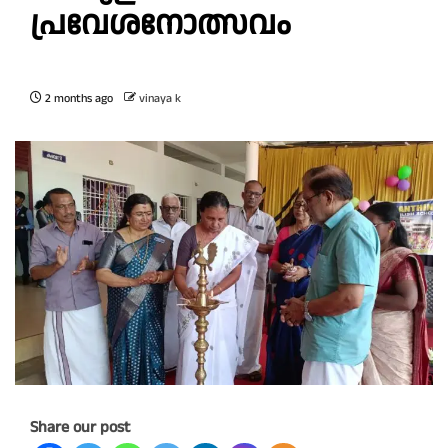
പ്രവേശനോത്സവം
2 months ago
vinaya k
Share our post