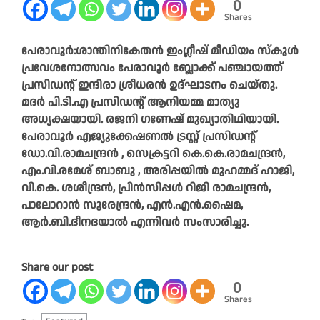
0
Shares
പേരാവൂർ:ശാന്തിനികേതൻ ഇംഗ്ലീഷ് മീഡിയം സ്‌കൂൾ
പ്രവേശനോത്സവം പേരാവൂർ ബ്ലോക്ക് പഞ്ചായത്ത്
പ്രസിഡന്റ് ഇന്ദിരാ ശ്രീധരൻ ഉദ്ഘാടനം ചെയ്തു.
മദർ പി.ടി.എ പ്രസിഡന്റ് ആനിയമ്മ മാത്യു
അധ്യക്ഷയായി. രജനി ഗണേഷ് മുഖ്യാതിഥിയായി.
പേരാവൂർ എജ്യുക്കേഷണൽ ട്രസ്റ്റ് പ്രസിഡന്റ്
ഡോ.വി.രാമചന്ദ്രൻ , സെക്രട്ടറി കെ.കെ.രാമചന്ദ്രൻ,
എം.വി.രമേശ് ബാബു , അരിപ്പയിൽ മുഹമ്മദ് ഹാജി,
വി.കെ. ശശീന്ദ്രൻ, പ്രിൻസിപ്പൾ റിജി രാമചന്ദ്രൻ,
പാലോറാൻ സുരേന്ദ്രൻ, എൻ.എൻ.ഷൈമ,
ആർ.ബി.ദീനദയാൽ എന്നിവർ സംസാരിച്ചു.
Share our post
0
Shares