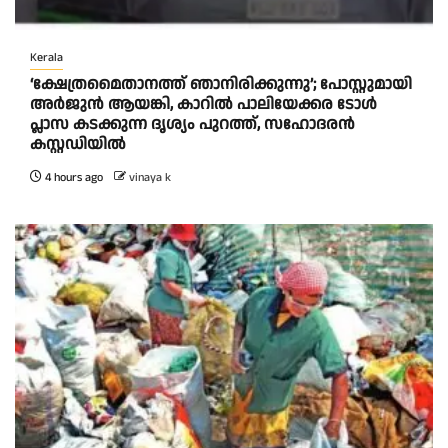
Kerala
‘ക്ഷേത്രമൈതാനത്ത് ഞാനിരിക്കുന്നു’; പോസ്റ്റുമായി
അർജുൻ ആയങ്കി, കാറിൽ പാലിയേക്കര ടോൾ
പ്ലാസ കടക്കുന്ന ദൃശ്യം പുറത്ത്, സഹോദരൻ
കസ്റ്റഡിയിൽ
4 hours ago
vinaya k