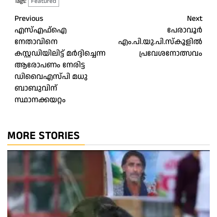
Featured
Tags:
Post
Previous
Next
എസ്എഫ്‌ഐ
പേരാവൂർ
navigation
നേതാവിനെ
എം.പി.യു.പി.സ്‌കൂളിൽ
കസ്റ്റഡിയിലിട്ട് മര്‍ദ്ദിച്ചെന്ന
പ്രവേശനോത്സവം
ആരോപണം നേരിട്ട
ഡിവൈഎസ്പി മധു
ബാബുവിന്
സ്ഥാനക്കയറ്റം
MORE STORIES