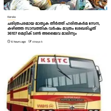
Kerala
ചരിത്രപരമായ മാതൃക തീര്‍ത്ത് ഹരിതകര്‍മ സേന,
കഴിഞ്ഞ സാമ്പത്തിക വര്‍ഷം മാത്രം ശേഖരിച്ചത്
36107 മെട്രിക് ടണ്‍ അജൈവ മാലിന്യം
6 hours ago
vinaya k