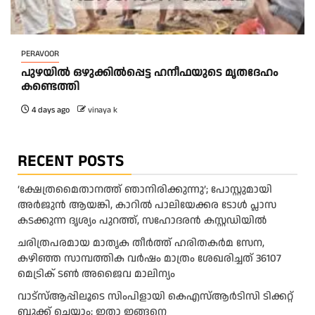
PERAVOOR
പുഴയിൽ ഒഴുക്കിൽപ്പെട്ട ഹനീഫയുടെ മൃതദേഹം
കണ്ടെത്തി
4 days ago
vinaya k
RECENT POSTS
‘ക്ഷേത്രമൈതാനത്ത് ഞാനിരിക്കുന്നു’; പോസ്റ്റുമായി
അർജുൻ ആയങ്കി, കാറിൽ പാലിയേക്കര ടോൾ പ്ലാസ
കടക്കുന്ന ദൃശ്യം പുറത്ത്, സഹോദരൻ കസ്റ്റഡിയിൽ
ചരിത്രപരമായ മാതൃക തീര്‍ത്ത് ഹരിതകര്‍മ സേന,
കഴിഞ്ഞ സാമ്പത്തിക വര്‍ഷം മാത്രം ശേഖരിച്ചത് 36107
മെട്രിക് ടണ്‍ അജൈവ മാലിന്യം
വാട്‌സ്ആപ്പിലൂടെ സിംപിളായി കെഎസ്ആര്‍ടിസി ടിക്കറ്റ്
ബുക്ക് ചെയ്യാം; ഇതാ ഇങ്ങനെ