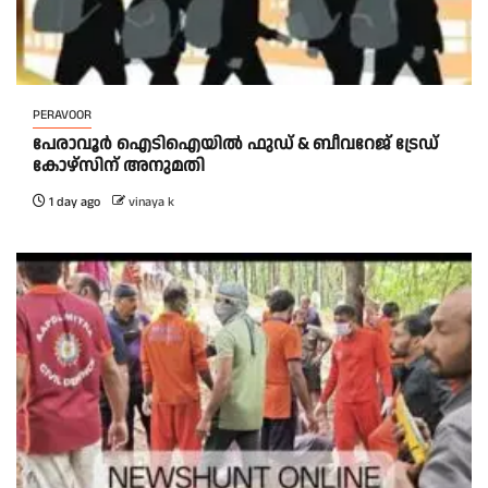
PERAVOOR
പേരാവൂർ ഐടിഐയിൽ ഫുഡ് & ബീവറേജ് ട്രേഡ്
കോഴ്സിന് അനുമതി
1 day ago
vinaya k