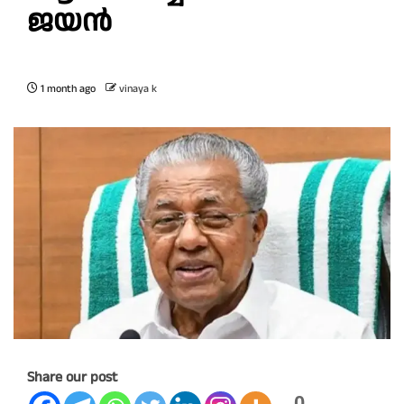
ജ​യ​ൻ
1 month ago
vinaya k
Share our post
0