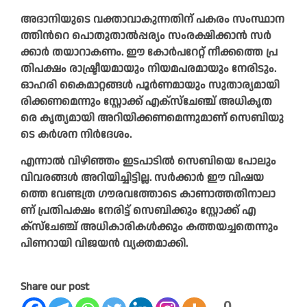
അ​ദാ​നി​യു​ടെ വ​ക്താ​വാ​കു​ന്ന​തി​ന് പ​ക​രം സം​സ്ഥാ​ന​
ത്തി​ന്‍റെ പൊ​തു​താ​ൽ​പ്പ​ര്യം സം​ര​ക്ഷി​ക്കാ​ൻ സ​ർ​
ക്കാ​ർ ത​യാ​റാ​ക​ണം. ഈ ​കോ​ർ​പ​റേ​റ്റ് നീ​ക്ക​ത്തെ പ്ര​
തി​പ​ക്ഷം രാ​ഷ്ട്രീ​യ​മാ​യും നി​യ​മ​പ​ര​മാ​യും നേ​രി​ടും.
ഓ​ഹ​രി കൈ​മാ​റ്റ​ങ്ങ​ൾ പൂ​ർ​ണ​മാ​യും സു​താ​ര്യ​മാ​യി​
രി​ക്ക​ണ​മെ​ന്നും സ്റ്റോ​ക്ക് എ​ക്സ്ചേ​ഞ്ച് അ​ധി​കൃ​ത​
രെ കൃ​ത്യ​മാ​യി അ​റി​യി​ക്ക​ണ​മെ​ന്നു​മാ​ണ് സെ​ബി​യു​
ടെ ക​ർ​ശ​ന നി​ർ​ദേ​ശം.
എ​ന്നാ​ൽ വി​ഴി​ഞ്ഞം ഇ​ട​പാ​ടി​ൽ സെ​ബി​യെ പോ​ലും
വി​വ​ര​ങ്ങ​ൾ അ​റി​യി​ച്ചി​ട്ടി​ല്ല. സ​ർ​ക്കാ​ർ ഈ ​വി​ഷ​യ​
ത്തെ വേ​ണ്ട​ത്ര ഗൗ​ര​വ​ത്തോ​ടെ കാ​ണാ​ത്ത​തി​നാ​ലാ​
ണ് പ്ര​തി​പ​ക്ഷം നേ​രി​ട്ട് സെ​ബി​ക്കും സ്റ്റോ​ക്ക് എ​
ക്സ്ചേ​ഞ്ച് അ​ധി​കാ​രി​ക​ൾ​ക്കും ക​ത്ത​യ​ച്ച​തെ​ന്നും
പി​ണ​റാ​യി വി​ജ​യ​ൻ വ്യ​ക്ത​മാ​ക്കി.
Share our post
0