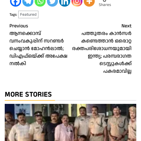
Shares
Featured
Tags:
Post
Previous
Next
ആനക്കൊമ്പ്
പത്തുതരം കാൻസർ
navigation
വനംവകുപ്പിന് സറണ്ടർ
കണ്ടെത്താൻ ഒരൊറ്റ
ചെയ്യാൻ മോഹൻലാൽ;
രക്തപരിശോധനയുമായി
ഡിഎഫ്ഒയ്ക്ക് അപേക്ഷ
ഇന്ത്യ; പരമ്പരാഗത
നൽകി
ടെസ്റ്റുകൾക്ക്
പകരമാവില്ല
MORE STORIES