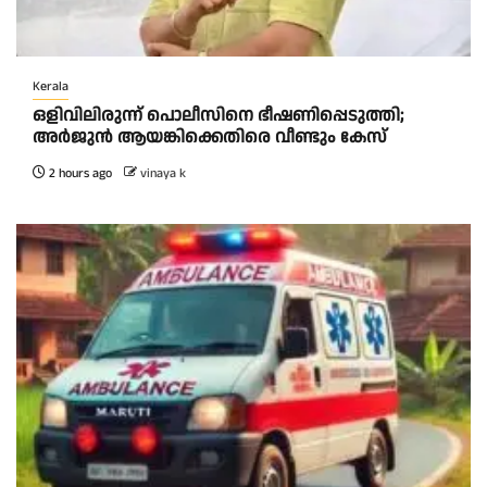
Kerala
ഒളിവിലിരുന്ന് പൊലീസിനെ ഭീഷണിപ്പെടുത്തി;
അർജുൻ ആയങ്കിക്കെതിരെ വീണ്ടും കേസ്
2 hours ago
vinaya k