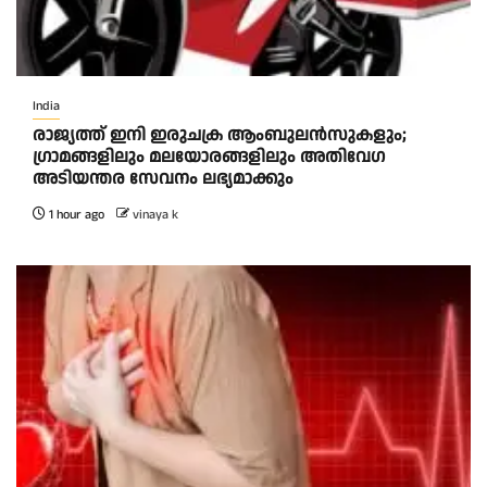
India
രാജ്യത്ത് ഇനി ഇരുചക്ര ആംബുലന്‍സുകളും;
ഗ്രാമങ്ങളിലും മലയോരങ്ങളിലും അതിവേഗ
അടിയന്തര സേവനം ലഭ്യമാക്കും
1 hour ago
vinaya k