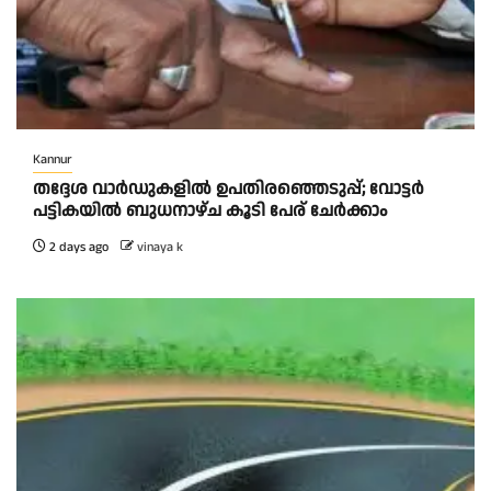
Kannur
തദ്ദേശ വാർഡുകളിൽ ഉപതിരഞ്ഞെടുപ്പ്; വോട്ടർ
പട്ടികയിൽ ബുധനാഴ്ച കൂടി പേര് ചേർക്കാം
2 days ago
vinaya k