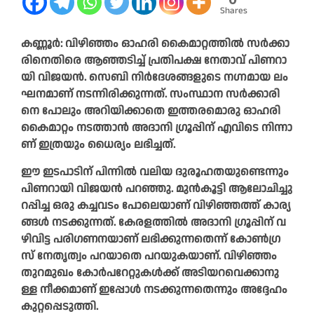
Shares
ക​ണ്ണൂ​ർ: വി​ഴി​ഞ്ഞം ഓ​ഹ​രി കൈ​മാ​റ്റ​ത്തി​ൽ സ​ർ​ക്കാ​
രി​നെ​തി​രെ ആ​ഞ്ഞ​ടി​ച്ച് പ്ര​തി​പ​ക്ഷ നേ​താ​വ് പി​ണ​റാ​
യി വി​ജ​യ​ൻ. സെ​ബി നി​ർ​ദേ​ശ​ങ്ങ​ളു​ടെ ന​ഗ്ന​മാ​യ ലം​
ഘ​ന​മാ​ണ് ന​ട​ന്നി​രി​ക്കു​ന്ന​ത്. സം​സ്ഥാ​ന സ​ർ​ക്കാ​രി​
നെ പോ​ലും അ​റി​യി​ക്കാ​തെ ഇ​ത്ത​ര​മൊ​രു ഓ​ഹ​രി
കൈ​മാ​റ്റം ന​ട​ത്താ​ൻ അ​ദാ​നി ഗ്രൂ​പ്പി​ന് എ​വി​ടെ നി​ന്നാ​
ണ് ഇ​ത്ര​യും ധൈ​ര്യം ല​ഭി​ച്ച​ത്.
ഈ ​ഇ​ട​പാ​ടി​ന് പി​ന്നി​ൽ വ​ലി​യ ദു​രൂ​ഹ​ത​യു​ണ്ടെ​ന്നും
പി​ണ​റാ​യി വി​ജ​യ​ൻ പ​റ​ഞ്ഞു. മു​ൻ​കൂ​ട്ടി ആ​ലോ​ചി​ച്ചു​
റ​പ്പി​ച്ച ഒ​രു ക​ച്ച​വ​ടം പോ​ലെ​യാ​ണ് വി​ഴി​ഞ്ഞ​ത്ത് കാ​ര്യ​
ങ്ങ​ൾ ന​ട​ക്കു​ന്ന​ത്. കേ​ര​ള​ത്തി​ൽ അ​ദാ​നി ഗ്രൂ​പ്പി​ന് വ​
ഴി​വി​ട്ട പ​രി​ഗ​ണ​ന​യാ​ണ് ല​ഭി​ക്കു​ന്ന​തെ​ന്ന് കോ​ൺ​ഗ്ര​
സ് നേ​തൃ​ത്വം പ​റ​യാ​തെ പ​റ​യു​ക​യാ​ണ്. വി​ഴി​ഞ്ഞം
തു​റ​മു​ഖം കോ​ർ​പ​റേ​റ്റു​ക​ൾ​ക്ക് അ​ടി​യ​റ​വെ​ക്കാ​നു​
ള്ള നീ​ക്ക​മാ​ണ് ഇ​പ്പോ​ൾ ന​ട​ക്കു​ന്ന​തെ​ന്നും അ​ദ്ദേ​ഹം
കു​റ്റ​പ്പെ​ടു​ത്തി.