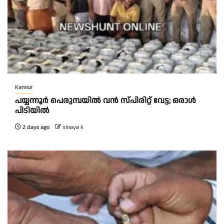
Kannur
പയ്യന്നൂർ പെരുമ്പയിൽ വൻ സ്‌പിരിറ്റ് വേട്ട; ഒരാൾ
പിടിയിൽ
2 days ago
vinaya k