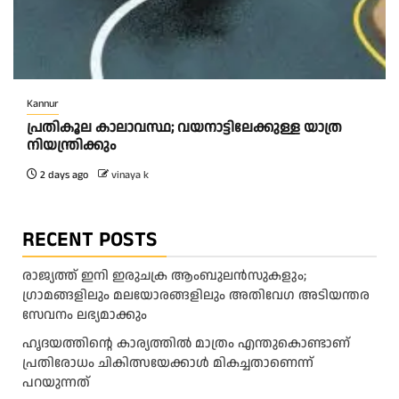
Kannur
പ്രതികൂല കാലാവസ്ഥ; വയനാട്ടിലേക്കുള്ള യാത്ര
നിയന്ത്രിക്കും
2 days ago
vinaya k
RECENT POSTS
രാജ്യത്ത് ഇനി ഇരുചക്ര ആംബുലന്‍സുകളും;
ഗ്രാമങ്ങളിലും മലയോരങ്ങളിലും അതിവേഗ അടിയന്തര
സേവനം ലഭ്യമാക്കും
ഹൃദയത്തിന്റെ കാര്യത്തിൽ മാത്രം എന്തുകൊണ്ടാണ്
പ്രതിരോധം ചികിത്സയേക്കാൾ മികച്ചതാണെന്ന്
പറയുന്നത്