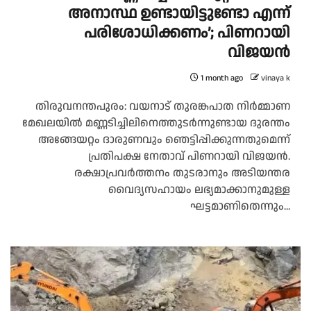
അനാസ്ഥ ഉണ്ടായിട്ടുണ്ടോ എന്ന്
പരിശോധിക്കണം’; പിണറായി
വിജയന്‍
1 month ago
vinaya k
തിരുവനന്തപുരം: വയനാട് തുരങ്കപാത നിര്‍മ്മാണ
മേഖലയില്‍ മണ്ണടിച്ചിലിനെത്തുടര്‍ന്നുണ്ടായ ദുരന്തം
അങ്ങേയറ്റം ദാരുണവും ഞെട്ടിപ്പിക്കുന്നതുമെന്ന്
പ്രതിപക്ഷ നേതാവ് പിണറായി വിജയന്‍.
രക്ഷാപ്രവര്‍ത്തനം തുടരാനും അടിയന്തര
വൈദ്യസഹായം ലഭ്യമാക്കാനുമുള്ള
ഘട്ടമാണിതെന്നും...