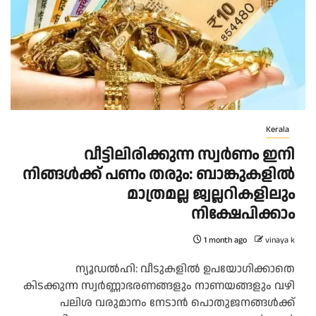
Kerala
വീട്ടിലിരിക്കുന്ന സ്വർണം ഇനി
നിങ്ങള്‍ക്ക് പണം തരും: ബാങ്കുകളില്‍
മാത്രമല്ല ജ്വല്ലറികളിലും
നിക്ഷേപിക്കാം
1 month ago
vinaya k
ന്യൂഡൽഹി: വീടുകളിൽ ഉപയോഗിക്കാതെ
കിടക്കുന്ന സ്വർണ്ണാഭരണങ്ങളും നാണയങ്ങളും വഴി
പലിശ വരുമാനം നേടാൻ പൊതുജനങ്ങൾക്ക്