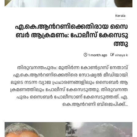
Kerala
എ.​കെ.​ആ​ന്‍റ​ണി​ക്കെ​തി​രാ​യ സൈ​
ബ​ർ ആ​ക്ര​മ​ണം: പോ​ലീ​സ് കേ​സെ​ടു​
ത്തു
1 month ago
vinaya k
തി​രു​വ​ന​ന്ത​പു​രം: മു​തി​ർ​ന്ന കോ​ൺ​ഗ്ര​സ് നേ​താ​വ്
എ.​കെ.​ആ​ന്‍റ​ണി​ക്കെ​തി​രെ സോ​ഷ്യ​ൽ മീ​ഡി​യാ​യി​
ലൂ​ടെ ന​ട​ന്ന വ്യാ​ജ പ്ര​ചാ​ര​ണ​ങ്ങ​ളി​ലും സൈ​ബ​ർ ആ​
ക്ര​മ​ണ​ത്തി​ലും പോ​ലീ​സ് കേ​സെ​ടു​ത്തു. തി​രു​വ​ന​ന്ത​
പു​രം സൈ​ബ​ർ പോ​ലീ​സാ​ണ് കേ​സെ​ടു​ത്ത​ത്. എ.​
കെ.​ആ​ന്‍റ​ണി ബി​ജെ​പി​ക്ക്...