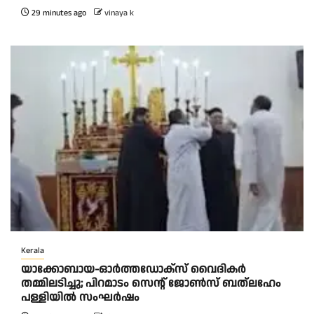
29 minutes ago
vinaya k
Kerala
യാക്കോബായ-ഓർത്തഡോക്സ് വൈദികർ
തമ്മിലടിച്ചു; പിറമാടം സെന്റ്‌ ജോൺസ് ബത്ലഹേം
പള്ളിയിൽ സംഘർഷം