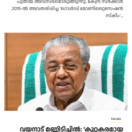
പുതിയ അവസരമൊരുങ്ങുന്നു. കേന്ദ്ര സർക്കാർ
2015-ൽ അവതരിപ്പിച്ച 'ഗോൾഡ് മോണിറ്റൈസേഷൻ
സ്കീം'...
Kerala
വയനാട് മണ്ണിടിച്ചില്‍: ‘കുറ്റകരമായ