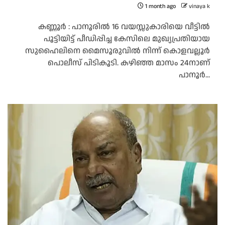
1 month ago
vinaya k
കണ്ണൂർ : പാനൂരിൽ 16 വയസ്സുകാരിയെ വീട്ടിൽ
പൂട്ടിയിട്ട് പീഡിപ്പിച്ച കേസിലെ മുഖ്യപ്രതിയായ
സുഹൈലിനെ മൈസൂരുവിൽ നിന്ന് കൊളവല്ലൂർ
പൊലീസ് പിടികൂടി. കഴിഞ്ഞ മാസം 24നാണ്
പാനൂർ...