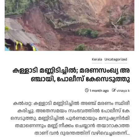
Kerala
Uncategorized
ക​ള്ളാ​ടി മ​ണ്ണി​ടി​ച്ചി​ൽ; മ​ര​ണ​സം​ഖ്യ അ​
ഞ്ചാ​യി, പോ​ലീ​സ് കേ​സെ​ടു​ത്തു
1 month ago
vinaya k
ക​ൽ​പ്പ​റ്റ: ക​ള്ളാ​ടി മ​ണ്ണി​ടി​ച്ചി​ൽ അ​ഞ്ച് മ​ര​ണം സ്ഥി​രീ​
ക​രി​ച്ചു. അ​തേ​സ​മ​യം സം​ഭ​വ​ത്തി​ൽ പോ​ലീ​സ് കേ​
സെ​ടു​ത്തു. മ​ണ്ണി​ടി​ച്ചി​ൽ പൂ​ർ​ണ​മാ​യും മ​നു​ഷ്യ​നി​ർ​മി​
ത​മാ​ണെ​ന്നും മ​ണ്ണ് നീ​ക്കം ചെ​യ്യാ​ൻ ത​യാ​റാ​കാ​ത്ത​
താ​ണ് വ​ൻ ദു​ര​ന്ത​ത്തി​ന് വ​ഴി​വെ​ച്ച​തെ​ന്ന്...