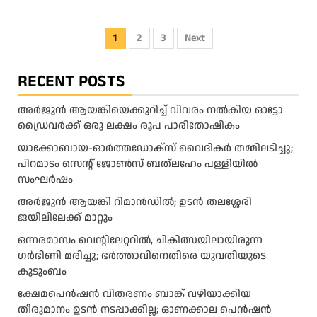
Posts
1
2
3
Next
pagination
RECENT POSTS
അ​ർ​ജു​ൻ ആ​യ​ങ്കി​യെ​ക്കു​റി​ച്ച് വി​വ​രം ന​ൽ​കി​യ ഓ​ട്ടോ
ഡ്രൈ​വ​ർ​ക്ക് ഒ​രു ല​ക്ഷം രൂ​പ പാ​രി​തോ​ഷി​കം
യാക്കോബായ-ഓർത്തഡോക്സ് വൈദികർ തമ്മിലടിച്ചു;
പിറമാടം സെന്റ്‌ ജോൺസ് ബത്ലഹേം പള്ളിയിൽ
സംഘർഷം
അര്‍ജുന്‍ ആയങ്കി റിമാന്‍ഡില്‍; ഉടന്‍ തലശ്ശേരി
ജയിലിലേക്ക് മാറ്റും
ഒന്നരമാസം വെന്റിലേറ്ററിൽ, ചികിത്സയിലായിരുന്ന
ഗർഭിണി മരിച്ചു; ഭർത്താവിനെതിരെ യുവതിയുടെ
കുടുംബം
ക്ഷേമപെൻഷൻ വിതരണം ബാങ്ക് വഴിയാക്കിയ
തീരുമാനം ഉടൻ നടപ്പാക്കില്ല; ഓണക്കാല പെൻഷൻ