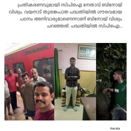
പ്രതികരണവുമായി സിപിഐ നേതാവ് ബിനോയ്
വിശ്വം. വയനാട് തുരങ്കപാത പദ്ധതിയില്‍ ഗൗരവമായ
പഠനം അനിവാര്യമാണെന്നാണ് ബിനോയ് വിശ്വം
പറഞ്ഞത്. പദ്ധതിയില്‍ സിപിഐ...
Kerala