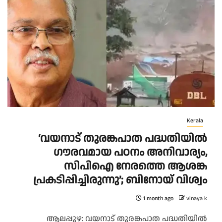
Kerala
‘വയനാട് തുരങ്കപാത പദ്ധതിയില്‍
ഗൗരവമായ പഠനം അനിവാര്യം,
സിപിഐ നേരത്തെ ആശങ്ക
പ്രകടിപ്പിച്ചിരുന്നു’; ബിനോയ് വിശ്വം
1 month ago
vinaya k
ആലപ്പുഴ: വയനാട് തുരങ്കപാത പദ്ധതിയില്‍