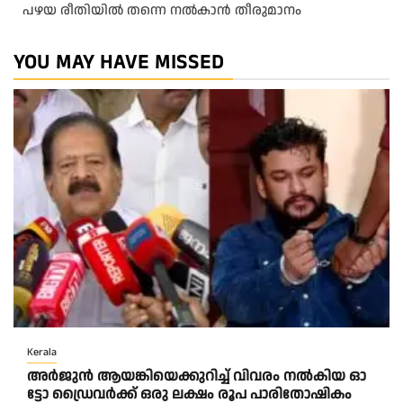
പഴയ രീതിയിൽ തന്നെ നൽകാൻ തീരുമാനം
YOU MAY HAVE MISSED
Kerala
അ​ർ​ജു​ൻ ആ​യ​ങ്കി​യെ​ക്കു​റി​ച്ച് വി​വ​രം ന​ൽ​കി​യ ഓ​
ട്ടോ ഡ്രൈ​വ​ർ​ക്ക് ഒ​രു ല​ക്ഷം രൂ​പ പാ​രി​തോ​ഷി​കം