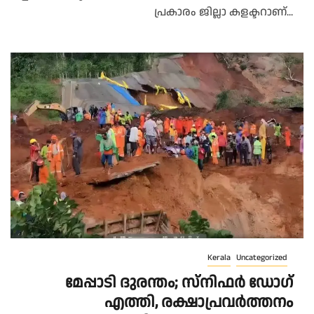
പ്രകാരം ജില്ലാ കളക്ടറാണ്...
Kerala
Uncategorized
മേപ്പാടി ദുരന്തം; സ്നിഫർ ഡോഗ്
എത്തി, രക്ഷാപ്രവർത്തനം