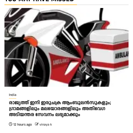
India
രാജ്യത്ത് ഇനി ഇരുചക്ര ആംബുലന്‍സുകളും;
ഗ്രാമങ്ങളിലും മലയോരങ്ങളിലും അതിവേഗ
അടിയന്തര സേവനം ലഭ്യമാക്കും
12 hours ago
vinaya k