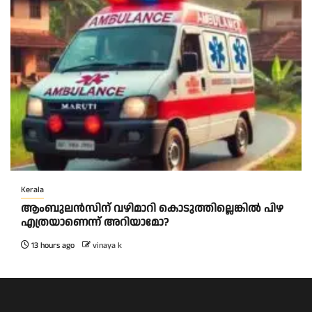
Kerala
ആംബുലന്‍സിന് വഴിമാറി കൊടുത്തില്ലെങ്കില്‍ പിഴ
എത്രയാണെന്ന് അറിയാമോ?
13 hours ago
vinaya k