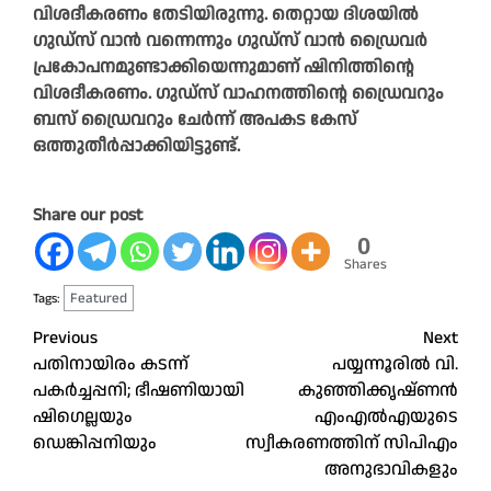
വിശദീകരണം തേടിയിരുന്നു. തെറ്റായ ദിശയില്‍
ഗുഡ്‌സ് വാന്‍ വന്നെന്നും ഗുഡ്‌സ് വാന്‍ ഡ്രൈവര്‍
പ്രകോപനമുണ്ടാക്കിയെന്നുമാണ് ഷിനിത്തിന്റെ
വിശദീകരണം. ഗുഡ്‌സ് വാഹനത്തിന്റെ ഡ്രൈവറും
ബസ് ഡ്രൈവറും ചേര്‍ന്ന് അപകട കേസ്
ഒത്തുതീര്‍പ്പാക്കിയിട്ടുണ്ട്.
Share our post
0
Shares
Featured
Tags:
Post
Previous
Next
പതിനായിരം കടന്ന്
പയ്യന്നൂരിൽ വി.
navigation
പകർച്ചപ്പനി; ഭീഷണിയായി
കുഞ്ഞിക്കൃഷ്ണൻ
ഷിഗെല്ലയും
എംഎൽഎയുടെ
ഡെങ്കിപ്പനിയും
സ്വീകരണത്തിന് സിപിഎം
അനുഭാവികളും