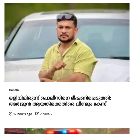
Kerala
ഒളിവിലിരുന്ന് പൊലീസിനെ ഭീഷണിപ്പെടുത്തി;
അർജുൻ ആയങ്കിക്കെതിരെ വീണ്ടും കേസ്
12 hours ago
vinaya k