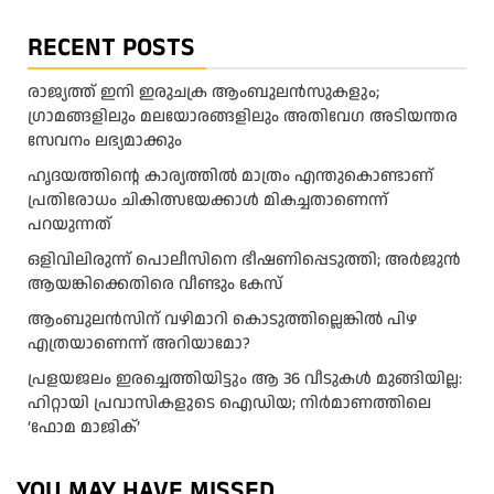
RECENT POSTS
രാജ്യത്ത് ഇനി ഇരുചക്ര ആംബുലന്‍സുകളും;
ഗ്രാമങ്ങളിലും മലയോരങ്ങളിലും അതിവേഗ അടിയന്തര
സേവനം ലഭ്യമാക്കും
ഹൃദയത്തിന്റെ കാര്യത്തിൽ മാത്രം എന്തുകൊണ്ടാണ്
പ്രതിരോധം ചികിത്സയേക്കാൾ മികച്ചതാണെന്ന്
പറയുന്നത്
ഒളിവിലിരുന്ന് പൊലീസിനെ ഭീഷണിപ്പെടുത്തി; അർജുൻ
ആയങ്കിക്കെതിരെ വീണ്ടും കേസ്
ആംബുലന്‍സിന് വഴിമാറി കൊടുത്തില്ലെങ്കില്‍ പിഴ
എത്രയാണെന്ന് അറിയാമോ?
പ്രളയജലം ഇരച്ചെത്തിയിട്ടും ആ 36 വീടുകൾ മുങ്ങിയില്ല:
ഹിറ്റായി പ്രവാസികളുടെ ഐഡിയ; നിർമാണത്തിലെ
‘ഫോമ മാജിക്’
YOU MAY HAVE MISSED