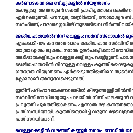
കർണാടകയിലെ ബീച്ചുകളിൽ നിയന്ത്രണം
മംഗളൂരു മൺസൂൺ ശക്തി പ്രാപിച്ചതോടെ ദക്ഷിണ കന്
ഏർപ്പെടുത്തി. പനമ്പൂർ, തണ്ണീർഭാവി, സോമേശ്വര ബീ
സർഫിങ്ങ്, പാരാഗ്ലൈഡിങ് തുടങ്ങിയവ നിർത്തിവയ്ക്
ദേശീയപാതയിൽനിന്ന് വെള്ളം; സർവീസ്റോഡിൽ ദു
എടക്കാട് ∙ മഴ കനത്തതോടെ ദേശീയപാത സർവീസ് 
യാത്രാക്ലേശം രൂക്ഷം. നടാൽ ഊർപഴച്ചിക്കാവ് റോഡില
അടിപ്പാതകളിലും വെള്ളക്കെട്ട് രൂപപ്പെട്ടിട്ടുണ്ട്.
ദേശീയപാതയിൽ നിന്നുള്ള വെള്ളം കുത്തിയൊഴുകുന
ഗതാഗത നിയന്ത്രണം ഏർപ്പെടുത്തിയതിനെ തുടർന്
ക്ലേശമാണ് അനുഭവപ്പെടുന്നത്.
ഇതിന് പരിഹാരമാകണമെങ്കിൽ കിഴുത്തള്ളിയിൽനിന്ന് ച
സർവീസ് റോഡിന്റെയും ചാലയിൽ നിന്ന് ചാലക്കുന്ന്
പ്രവൃത്തി പൂർത്തിയാകണം. എന്നാൽ മഴ കനത്തതോട
പ്രതിസന്ധിയായി. കുത്തിയൊലിച്ച് വരുന്ന മഴവെള്
പ്രതിസന്ധിയാണ്.
വെള്ളക്കെട്ടിൽ വലഞ്ഞ് കണ്ണൂർ നഗരം: റോഡിൽ ജല