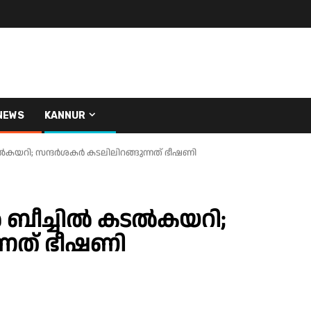
NEWS
KANNUR
കടൽകയറി; സന്ദർശകർ കടലിലിറങ്ങുന്നത് ഭീഷണി
ഇൻ ബീച്ചിൽ കടൽകയറി;
്നത് ഭീഷണി