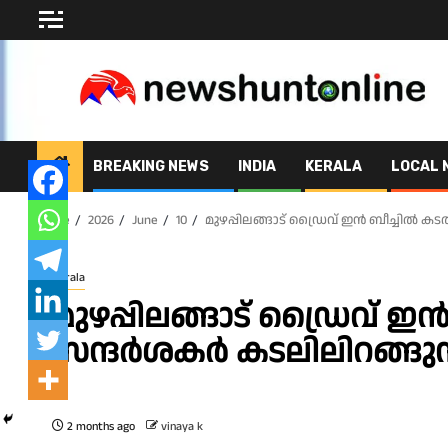
Skip
to
content
BREAKING NEWS
INDIA
KERALA
LOCAL 
Home
2026
June
10
മുഴപ്പിലങ്ങാട് ഡ്രൈവ് ഇൻ ബീച്ചിൽ 
Kerala
മുഴപ്പിലങ്ങാട് ഡ്രൈവ് 
സന്ദർശകർ കടലിലിറങ്ങുന
2 months ago
vinaya k