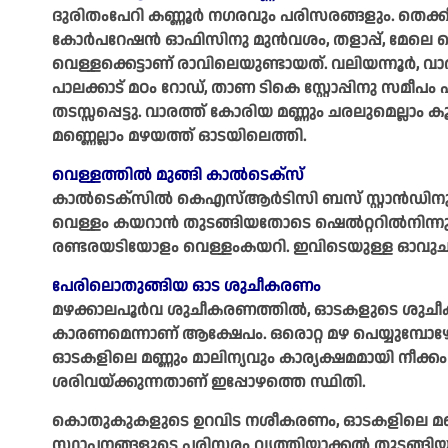
ദുരിതംപേറി കണ്ണൂർ നഗരവും പരിസരങ്ങളും. തെക്ക
കോർപറേഷൻ ഓഫിസിനു മുൻവശം, തളാപ്പ്, മേലെ ചൊവ്
വെള്ളക്കെട്ടാണ് രാവിലെയുണ്ടായത്. വലിയന്നൂർ, വാര
പാലക്കാട് മഠം റോഡ്, താണ ടികെ സ്റ്റോപ്പിനു സമീപ
തടസ്സപ്പെട്ടു. വാരത്ത് കോരിയ മണ്ണും ചരലുമെല്ലാം കൂട
മണ്ണെല്ലാം മഴയത്ത് ഓടയിലെത്തി.
വെള്ളത്തിൽ മുങ്ങി കാൽടെക്സ്
കാൽടെക്സിൽ കെഎസ്ആർടിസി ബസ് സ്റ്റാൻഡിനു
വെള്ളം കയറാൻ തുടങ്ങിയതോടെ ഷെൽറ്ററിൽനിന്നു യാത
രണ്ടരയടിയോളം വെള്ളംകയറി. ഇവിടെയുള്ള ഓവുച
പേരിലൊതുങ്ങിയ ഓട ശുചീകരണം
മഴക്കാലപൂർവ ശുചീകരണത്തിൽ, ഓടകളുടെ ശുചീകര
കാരണമെന്നാണ് ആക്ഷേപം. ഒരൊറ്റ മഴ പെയ്യുമ്പോഴ
ഓടകളിലെ മണ്ണും മാലിന്യവും കാര്യക്ഷമമായി നീക്ക
ശരിവയ്ക്കുന്നതാണ് ഇപ്പോഴത്തെ സ്ഥിതി.
കൊതുകുകളുടെ ഉറവിട നശീകരണം, ഓടകളിലെ മണ്
സ്ഥാപനങ്ങളുടെ പരിസരം വൃത്തിയാക്കൽ തുടങ്ങ