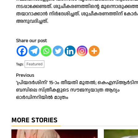
നടപ്പാക്കേണ്ടത്. ശുചീകരണത്തിന്റെ മുന്നൊരുക്കത
തയാറാക്കാൻ നിർദേശിച്ചത്. ശുചീകരണത്തിന് കോ
അനുവദിച്ചത്.
Share our post
Featured
Tags:
Post
Previous
‘പ്രിയദർശിനി’ 15-ാം തീയതി മുതൽ; കെഎസ്ആർടി
navigation
ബസിലെ സ്ത്രീകളുടെ സൗജന്യയാത്ര ആദ്യം
ഓർഡിനറിയിൽ മാത്രം
MORE STORIES