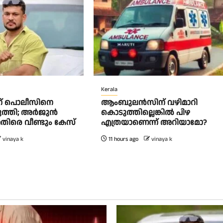
Kerala
്ന് പൊലീസിനെ
ആംബുലന്‍സിന് വഴിമാറി
ുത്തി; അർജുൻ
കൊടുത്തില്ലെങ്കില്‍ പിഴ
തിരെ വീണ്ടും കേസ്
എത്രയാണെന്ന് അറിയാമോ?
vinaya k
11 hours ago
vinaya k