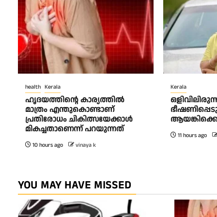
health
Kerala
Kerala
ഹൃദയത്തിന്റെ കാര്യത്തിൽ
ഒളിവിലിരുന
മാത്രം എന്തുകൊണ്ടാണ്
ഭീഷണിപ്പെട
പ്രതിരോധം ചികിത്സയേക്കാൾ
ആയങ്കിക്കെ
മികച്ചതാണെന്ന് പറയുന്നത്
11 hours ago
10 hours ago
vinaya k
YOU MAY HAVE MISSED