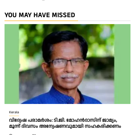
YOU MAY HAVE MISSED
Kerala
വിദ്വേഷ പരാമർശം: ടി.ജി. മോഹൻദാസിന് ജാമ്യം,
മൂന്ന് ദിവസം അന്വേഷണവുമായി സഹകരിക്കണം