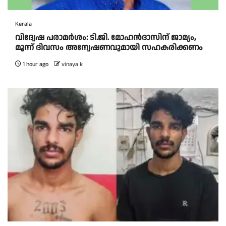
Kerala
വിദ്വേഷ പരാമർശം: ടി.ജി. മോഹൻദാസിന് ജാമ്യം,
മൂന്ന് ദിവസം അന്വേഷണവുമായി സഹകരിക്കണം
1 hour ago
vinaya k