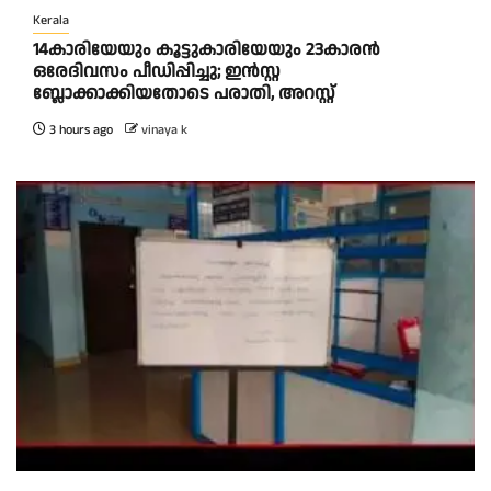
Kerala
14കാരിയേയും കൂട്ടുകാരിയേയും 23കാരൻ
ഒരേദിവസം പീഡിപ്പിച്ചു; ഇൻസ്റ്റ
ബ്ലോക്കാക്കിയതോടെ പരാതി, അറസ്റ്റ്
3 hours ago
vinaya k