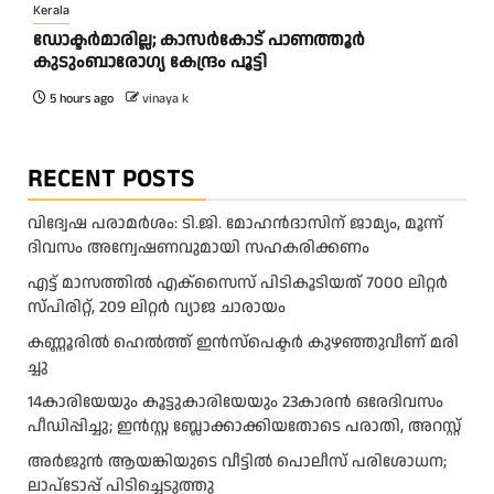
Kerala
ഡോക്ടർമാരില്ല; കാസർകോട് പാണത്തൂർ
കുടുംബാരോഗ്യ കേന്ദ്രം പൂട്ടി
5 hours ago
vinaya k
RECENT POSTS
വിദ്വേഷ പരാമർശം: ടി.ജി. മോഹൻദാസിന് ജാമ്യം, മൂന്ന്
ദിവസം അന്വേഷണവുമായി സഹകരിക്കണം
എട്ട് മാസത്തിൽ എക്സൈസ് പിടികൂടിയത് 7000 ലിറ്റർ
സ്പിരിറ്റ്‌, 209 ലിറ്റർ വ്യാജ ചാരായം
ക​ണ്ണൂ​രി​ൽ ഹെ​ൽ​ത്ത്‌ ഇ​ൻ​സ്‌​പെ​ക്ട​ർ കു​ഴ​ഞ്ഞു​വീ​ണ് മ​രി​
ച്ചു
14കാരിയേയും കൂട്ടുകാരിയേയും 23കാരൻ ഒരേദിവസം
പീഡിപ്പിച്ചു; ഇൻസ്റ്റ ബ്ലോക്കാക്കിയതോടെ പരാതി, അറസ്റ്റ്
അർജുൻ ആയങ്കിയുടെ വീട്ടിൽ പൊലീസ് പരിശോധന;
ലാപ്ടോപ്പ് പിടിച്ചെടുത്തു