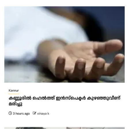
Kannur
ക​ണ്ണൂ​രി​ൽ ഹെ​ൽ​ത്ത്‌ ഇ​ൻ​സ്‌​പെ​ക്ട​ർ കു​ഴ​ഞ്ഞു​വീ​ണ്
മ​രി​ച്ചു
3 hours ago
vinaya k