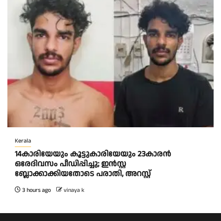
Kerala
14കാരിയേയും കൂട്ടുകാരിയേയും 23കാരൻ
ഒരേദിവസം പീഡിപ്പിച്ചു; ഇൻസ്റ്റ
ബ്ലോക്കാക്കിയതോടെ പരാതി, അറസ്റ്റ്
3 hours ago
vinaya k