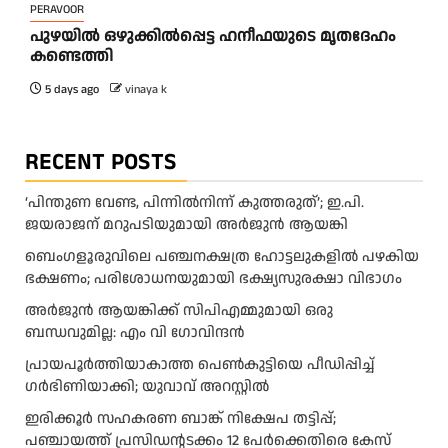
PERAVOOR
പുഴയിൽ ഒഴുക്കിൽപ്പെട്ട ഹനീഫയുടെ മൃതദേഹം
കണ്ടെത്തി
5 days ago
vinaya k
RECENT POSTS
‘പിന്തുണ വേണ്ട, പിന്നിൽനിന്ന് കുത്തരുത്’; ഇ.പി.
ജയരാജന് മറുപടിയുമായി അർജുൻ ആയങ്കി
ബെംഗളൂരുവിലെ പഞ്ചനക്ഷത്ര ഹോട്ടലുകളിൽ പഴകിയ
ഭക്ഷണം; പരിശോധനയുമായി ഭക്ഷ്യസുരക്ഷാ വിഭാഗം
അര്‍ജുന്‍ ആയങ്കിക്ക് സിപിഎമ്മുമായി ഒരു
ബന്ധവുമില്ല: എം വി ഗോവിന്ദന്‍
പ്രായപൂർത്തിയാകാത്ത പെൺകുട്ടിയെ പീഡിപ്പിച്ച്
ഗർഭിണിയാക്കി; യുവാവ് അറസ്റ്റിൽ
ഇരിക്കൂർ സഹകരണ ബാങ്ക് നിക്ഷേപ തട്ടിപ്പ്;
പഞ്ചായത്ത് പ്രസിഡൻ്റടക്കം 12 പേർക്കെതിരെ കേസ്