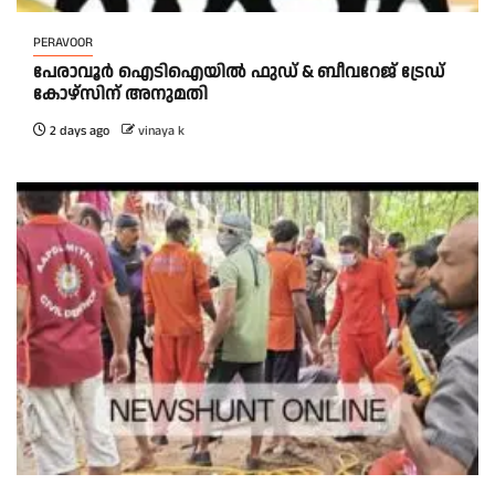
PERAVOOR
പേരാവൂർ ഐടിഐയിൽ ഫുഡ് & ബീവറേജ് ട്രേഡ്
കോഴ്സിന് അനുമതി
2 days ago
vinaya k