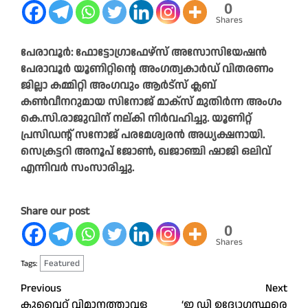
0
Shares
പേരാവൂർ: ഫോട്ടോഗ്രാഫേഴ്‌സ് അസോസിയേഷൻ
പേരാവൂർ യൂണിറ്റിന്റെ അംഗത്വകാർഡ് വിതരണം
ജില്ലാ കമ്മിറ്റി അംഗവും ആർട്‌സ് ക്ലബ്
കൺവീനറുമായ സിനോജ് മാക്‌സ് മുതിർന്ന അംഗം
കെ.സി.രാജുവിന് നല്കി നിർവഹിച്ചു. യൂണിറ്റ്
പ്രസിഡന്റ് സനോജ് പരമേശ്വരൻ അധ്യക്ഷനായി.
സെക്രട്ടറി അനൂപ് ജോൺ, ഖജാഞ്ചി ഷാജി ഒലിവ്
എന്നിവർ സംസാരിച്ചു.
Share our post
0
Shares
Featured
Tags:
Post
Previous
Next
കു​വൈ​റ്റ് വി​മാ​ന​ത്താ​വ​ള​
‘ഇ ഡി ഉദ്യോഗസ്ഥരെ