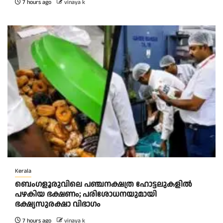
7 hours ago
vinaya k
Kerala
ബെംഗളൂരുവിലെ പഞ്ചനക്ഷത്ര ഹോട്ടലുകളിൽ
പഴകിയ ഭക്ഷണം; പരിശോധനയുമായി
ഭക്ഷ്യസുരക്ഷാ വിഭാഗം
7 hours ago
vinaya k