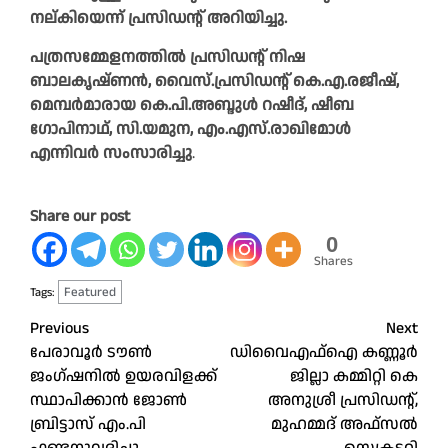
നല്കിയെന്ന് പ്രസിഡന്റ് അറിയിച്ചു.
പത്രസമ്മേളനത്തിൽ പ്രസിഡന്റ് നിഷ
ബാലകൃഷ്ണൻ, വൈസ്.പ്രസിഡന്റ് കെ.എ.രജീഷ്,
മെമ്പർമാരായ കെ.പി.അബ്ദുൾ റഷീദ്, ഷീബ
ഗോപിനാഥ്, സി.യമുന, എം.എസ്.രാഖിമോൾ
എന്നിവർ സംസാരിച്ചു
.
Share our post
0
Shares
Featured
Tags:
Post
Previous
Next
പേരാവൂർ ടൗൺ
ഡിവൈഎഫ്‌ഐ കണ്ണൂർ
navigation
ജംഗ്ഷനിൽ ഉയരവിളക്ക്
ജില്ലാ കമ്മിറ്റി കെ
സ്ഥാപിക്കാൻ ജോൺ
അനുശ്രീ പ്രസിഡന്റ്‌,
ബ്രിട്ടാസ് എം.പി
മുഹമ്മദ്‌ അഫ്‌സൽ