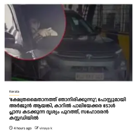
Kerala
‘ക്ഷേത്രമൈതാനത്ത് ഞാനിരിക്കുന്നു’; പോസ്റ്റുമായി
അർജുൻ ആയങ്കി, കാറിൽ പാലിയേക്കര ടോൾ
പ്ലാസ കടക്കുന്ന ദൃശ്യം പുറത്ത്, സഹോദരൻ
കസ്റ്റഡിയിൽ
4 hours ago
vinaya k