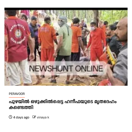
PERAVOOR
പുഴയിൽ ഒഴുക്കിൽപ്പെട്ട ഹനീഫയുടെ മൃതദേഹം
കണ്ടെത്തി
4 days ago
vinaya k