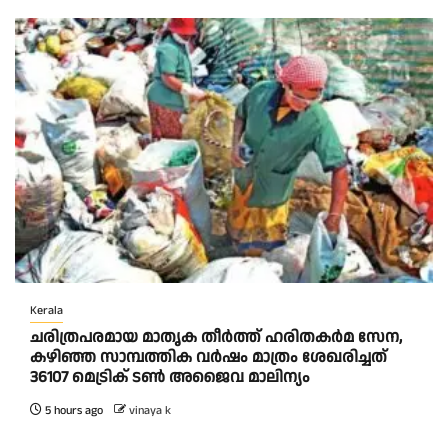
Kerala
ചരിത്രപരമായ മാതൃക തീര്‍ത്ത് ഹരിതകര്‍മ സേന,
കഴിഞ്ഞ സാമ്പത്തിക വര്‍ഷം മാത്രം ശേഖരിച്ചത്
36107 മെട്രിക് ടണ്‍ അജൈവ മാലിന്യം
5 hours ago
vinaya k