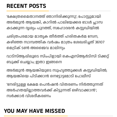
RECENT POSTS
‘ക്ഷേത്രമൈതാനത്ത് ഞാനിരിക്കുന്നു’; പോസ്റ്റുമായി
അർജുൻ ആയങ്കി, കാറിൽ പാലിയേക്കര ടോൾ പ്ലാസ
കടക്കുന്ന ദൃശ്യം പുറത്ത്, സഹോദരൻ കസ്റ്റഡിയിൽ
ചരിത്രപരമായ മാതൃക തീര്‍ത്ത് ഹരിതകര്‍മ സേന,
കഴിഞ്ഞ സാമ്പത്തിക വര്‍ഷം മാത്രം ശേഖരിച്ചത് 36107
മെട്രിക് ടണ്‍ അജൈവ മാലിന്യം
വാട്‌സ്ആപ്പിലൂടെ സിംപിളായി കെഎസ്ആര്‍ടിസി ടിക്കറ്റ്
ബുക്ക് ചെയ്യാം; ഇതാ ഇങ്ങനെ
അർജുൻ ആയങ്കിയുടെ സുഹൃത്തുക്കൾ കസ്റ്റഡിയിൽ;
ആയങ്കിയെ പിടിക്കാൻ നെട്ടോട്ടമോടി പോലീസ്
‘നേരിട്ടുള്ള ക്ഷേമ പെൻഷൻ വിതരണം നി‍‍ർത്തുന്നത്
അർഹതയില്ലാത്തവർക്ക് കിട്ടുന്നത് ഒഴിവാക്കാൻ’;
സർക്കാ‍ർ വിശദീകരണം
YOU MAY HAVE MISSED