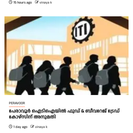
15 hours ago
vinaya k
PERAVOOR
പേരാവൂർ ഐടിഐയിൽ ഫുഡ് & ബീവറേജ് ട്രേഡ്
കോഴ്സിന് അനുമതി
1 day ago
vinaya k