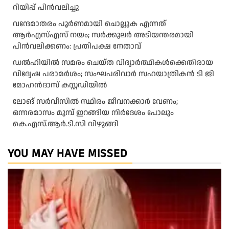
റി​യി​പ്പ് പി​ന്‍​വ​ലി​ച്ചു
വന്ദേമാതരം പൂർണമായി ചൊല്ലുക എന്നത്
ആര്‍എസ്എസ് നയം; സര്‍ക്കുലര്‍ അടിയന്തരമായി
പിന്‍വലിക്കണം: പ്രതിപക്ഷ നേതാവ്
ഡൽഹിയിൽ സമരം ചെയ്ത വിദ്യാർത്ഥികൾക്കെതിരായ
വിദ്വേഷ പരാമർശം; സംഘപരിവാർ സഹയാത്രികൻ ടി ജി
മോഹന്‍ദാസ് കസ്റ്റഡിയിൽ
ലോങ് സർവീസിൽ സ്ഥിരം ജീവനക്കാർ വേണം;
ഒന്നരമാസം മുമ്പ് ഇറങ്ങിയ നിർദേശം പോലും
കെ.എസ്.ആർ.ടി.സി വിഴുങ്ങി
YOU MAY HAVE MISSED