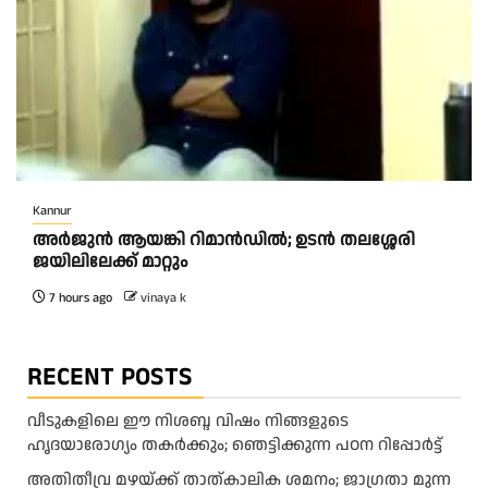
Kannur
അര്‍ജുന്‍ ആയങ്കി റിമാന്‍ഡില്‍; ഉടന്‍ തലശ്ശേരി
ജയിലിലേക്ക് മാറ്റും
7 hours ago
vinaya k
RECENT POSTS
വീടുകളിലെ ഈ നിശബ്ദ വിഷം നിങ്ങളുടെ
ഹൃദയാരോഗ്യം തകർക്കും; ഞെട്ടിക്കുന്ന പഠന റിപ്പോർട്ട്
അ​തി​തീ​വ്ര മ​ഴ​യ്ക്ക് താ​ത്കാ​ലി​ക ശ​മ​നം; ജാ​ഗ്ര​താ മു​ന്ന​