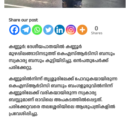
Share our post
0
Shares
കണ്ണൂർ: ദേശീയപാതയിൽ കണ്ണൂർ
മുഴപ്പിലങ്ങാടിനടുത്ത് കെഎസ്ആർടിസി ബസും
സ്വകാര്യ ബസും കൂട്ടിയിടിച്ചു. ഒൻപതുപേർക്ക്
പരിക്കേറ്റു.
കണ്ണൂരിൽനിന്ന് തൃശ്ശൂരിലേക്ക് പോവുകയായിരുന്ന
കെഎസ്ആർടിസി ബസും ബംഗളൂരുവിൽനിന്ന്
കണ്ണൂരിലേക്ക് വരികയായിരുന്ന സ്വകാര്യ
ബസ്സുമാണ് രാവിലെ അപകടത്തിൽപ്പെട്ടത്.
പരിക്കേറ്റവരെ തലശ്ശേരിയിലെ ആശുപത്രികളിൽ
പ്രവേശിപ്പിച്ചു.