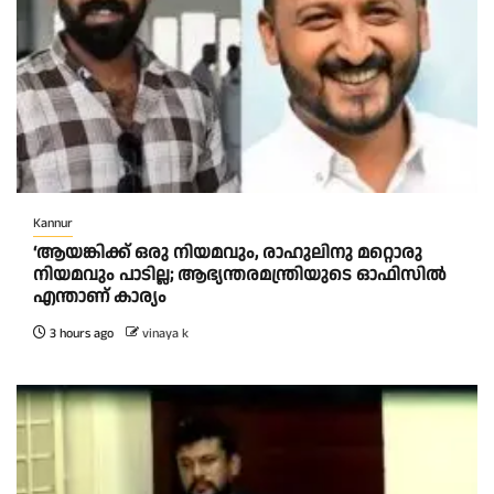
Kannur
‘ആയങ്കിക്ക് ഒരു നിയമവും, രാഹുലിനു മറ്റൊരു
നിയമവും പാടില്ല; ആഭ്യന്തരമന്ത്രിയുടെ ഓഫിസിൽ
എന്താണ് കാര്യം
3 hours ago
vinaya k