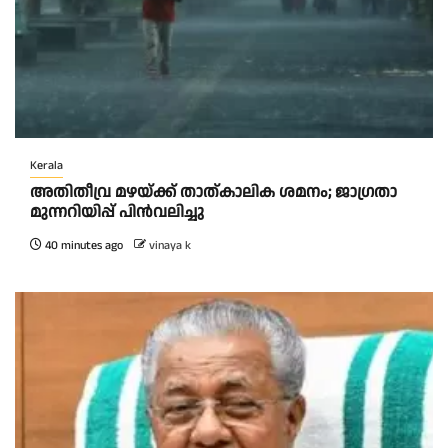
Kerala
അ​തി​തീ​വ്ര മ​ഴ​യ്ക്ക് താ​ത്കാ​ലി​ക ശ​മ​നം; ജാ​ഗ്ര​താ
മു​ന്ന​റി​യി​പ്പ് പി​ന്‍​വ​ലി​ച്ചു
40 minutes ago
vinaya k