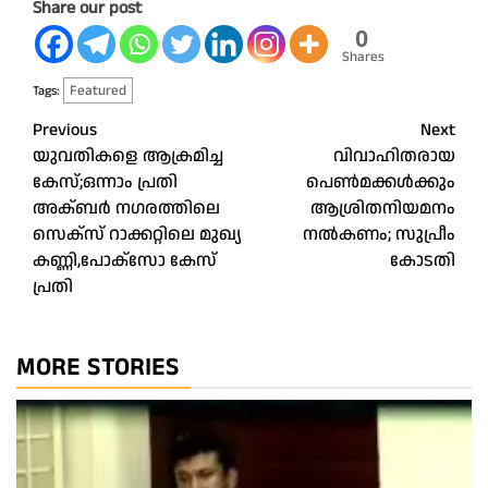
Share our post
0
Shares
Featured
Tags:
Post
Previous
Next
യുവതികളെ ആക്രമിച്ച
വിവാഹിതരായ
navigation
കേസ്;ഒന്നാം പ്രതി
പെൺമക്കൾക്കും
അക്ബർ നഗരത്തിലെ
ആശ്രിതനിയമനം
സെക്‌സ് റാക്കറ്റിലെ മുഖ്യ
നൽകണം; സുപ്രീം
കണ്ണി,പോക്‌സോ കേസ്
കോടതി
പ്രതി
MORE STORIES