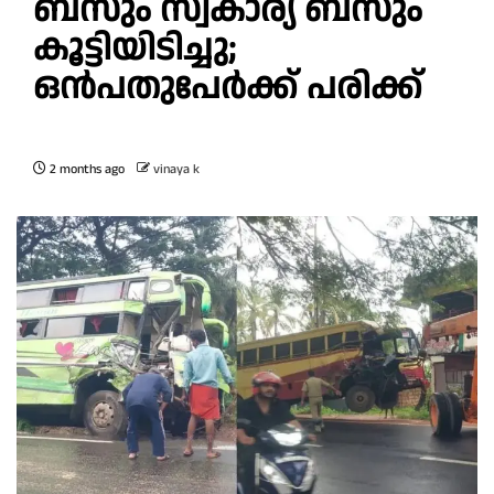
ബസും സ്വകാര്യ ബസും
കൂട്ടിയിടിച്ചു;
ഒൻപതുപേർക്ക് പരിക്ക്
2 months ago
vinaya k