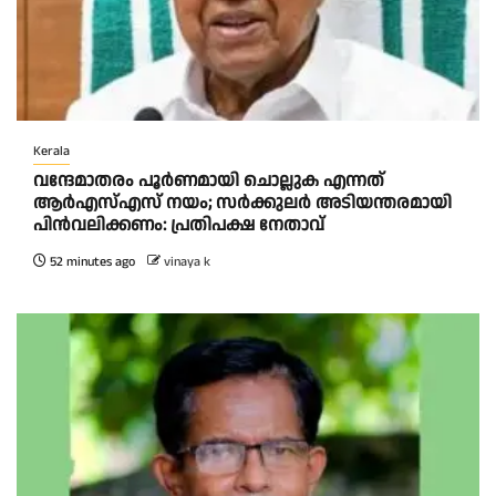
Kerala
വന്ദേമാതരം പൂർണമായി ചൊല്ലുക എന്നത്
ആര്‍എസ്എസ് നയം; സര്‍ക്കുലര്‍ അടിയന്തരമായി
പിന്‍വലിക്കണം: പ്രതിപക്ഷ നേതാവ്
52 minutes ago
vinaya k