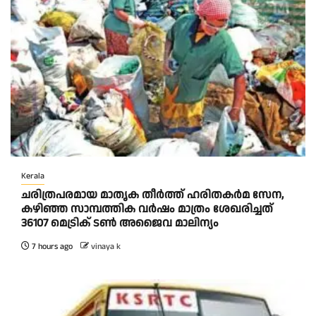
Kerala
ചരിത്രപരമായ മാതൃക തീര്‍ത്ത് ഹരിതകര്‍മ സേന,
കഴിഞ്ഞ സാമ്പത്തിക വര്‍ഷം മാത്രം ശേഖരിച്ചത്
36107 മെട്രിക് ടണ്‍ അജൈവ മാലിന്യം
7 hours ago
vinaya k