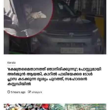
Kerala
‘ക്ഷേത്രമൈതാനത്ത് ഞാനിരിക്കുന്നു’; പോസ്റ്റുമായി
അർജുൻ ആയങ്കി, കാറിൽ പാലിയേക്കര ടോൾ
പ്ലാസ കടക്കുന്ന ദൃശ്യം പുറത്ത്, സഹോദരൻ
കസ്റ്റഡിയിൽ
5 hours ago
vinaya k