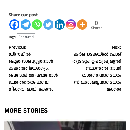
Share our post
0
Shares
Featured
Tags:
Post
Previous
Next
ഡീസലിൽ
കർണാടകയിൽ പോര്
navigation
ഐസോബ്യൂട്ടനോൾ
തുടരും; ഉപമുഖ്യമന്ത്രി
കലർത്തിയേക്കും,
സ്ഥാനത്തിനായി
പെട്രോളിൽ എഥനോൾ
ഖാർഗെയുടെയും
ചേർത്തതുപോലെ;
സിദ്ധരാമയ്യയുടെയും
നീക്കവുമായി കേന്ദ്രം
മക്കൾ
MORE STORIES