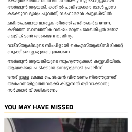
‘ക്ഷേത്രമൈതാനത്ത് ഞാനിരിക്കുന്നു’; പോസ്റ്റുമായി
അർജുൻ ആയങ്കി, കാറിൽ പാലിയേക്കര ടോൾ പ്ലാസ
കടക്കുന്ന ദൃശ്യം പുറത്ത്, സഹോദരൻ കസ്റ്റഡിയിൽ
ചരിത്രപരമായ മാതൃക തീര്‍ത്ത് ഹരിതകര്‍മ സേന,
കഴിഞ്ഞ സാമ്പത്തിക വര്‍ഷം മാത്രം ശേഖരിച്ചത് 36107
മെട്രിക് ടണ്‍ അജൈവ മാലിന്യം
വാട്‌സ്ആപ്പിലൂടെ സിംപിളായി കെഎസ്ആര്‍ടിസി ടിക്കറ്റ്
ബുക്ക് ചെയ്യാം; ഇതാ ഇങ്ങനെ
അർജുൻ ആയങ്കിയുടെ സുഹൃത്തുക്കൾ കസ്റ്റഡിയിൽ;
ആയങ്കിയെ പിടിക്കാൻ നെട്ടോട്ടമോടി പോലീസ്
‘നേരിട്ടുള്ള ക്ഷേമ പെൻഷൻ വിതരണം നി‍‍ർത്തുന്നത്
അർഹതയില്ലാത്തവർക്ക് കിട്ടുന്നത് ഒഴിവാക്കാൻ’;
സർക്കാ‍ർ വിശദീകരണം
YOU MAY HAVE MISSED