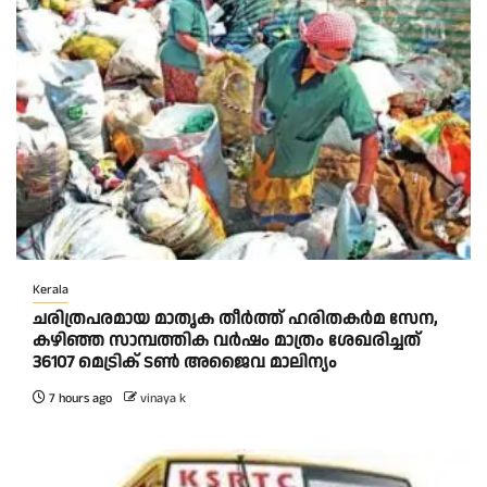
Kerala
ചരിത്രപരമായ മാതൃക തീര്‍ത്ത് ഹരിതകര്‍മ സേന,
കഴിഞ്ഞ സാമ്പത്തിക വര്‍ഷം മാത്രം ശേഖരിച്ചത്
36107 മെട്രിക് ടണ്‍ അജൈവ മാലിന്യം
7 hours ago
vinaya k