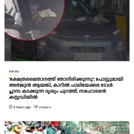
Kerala
‘ക്ഷേത്രമൈതാനത്ത് ഞാനിരിക്കുന്നു’; പോസ്റ്റുമായി
അർജുൻ ആയങ്കി, കാറിൽ പാലിയേക്കര ടോൾ
പ്ലാസ കടക്കുന്ന ദൃശ്യം പുറത്ത്, സഹോദരൻ
കസ്റ്റഡിയിൽ
5 hours ago
vinaya k