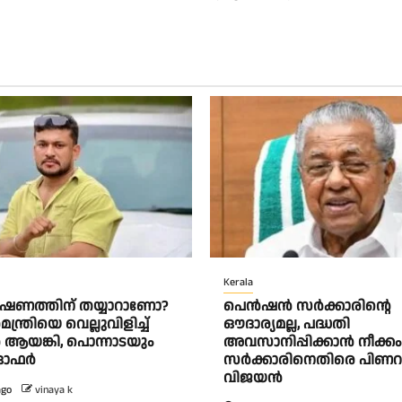
Kerala
േഷണത്തിന് തയ്യാറാണോ?
പെൻഷൻ സർക്കാരിന്റെ
ന്ത്രിയെ വെല്ലുവിളിച്ച്
ഔദാര്യമല്ല, പദ്ധതി
യങ്കി, പൊന്നാടയും
അവസാനിപ്പിക്കാൻ നീക്കം
 ഓഫർ
സർക്കാരിനെതിരെ പിണറ
വിജയൻ
ago
vinaya k