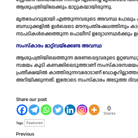
ആശുപത്രിയിലേക്കും മാറ്റുകയായിരുന്നു.
മൃതദേഹവുമായി എത്തുന്നവരുടെ അവസ്ഥ പോലും
ബന്ധുക്കളിൽ ഉൾപ്പെടെ മൗനപ്രതിഷേധത്തിനും ക
നടപടികൾക്കെത്തുന്ന പൊലീസ് ഉദ്യോഗസ്ഥർക്കും ഉണ്
സംസ്കാരം മാറ്റിവയ്ക്കേണ്ട അവസ്ഥ
ആശുപത്രിയിലെത്തുന്ന മരണപ്പെട്ടവരുടെ ഉറ്റബന്ധുക
സമയം കൂടി കണക്കിലെടുത്താണ് സംസ്‌കാരസമയം തീരുമ
പ്രതീക്ഷയിൽ കാത്തിരുന്നവരോടാണ് ഡോക്ടറില്ലാത്ത
അറിയിക്കുന്നത്. ഇതോടെ സംസ്‌കാരം അടുത്ത ദിവസത്ത
Share our post
0
Shares
Featured
Tags:
Post
Previous