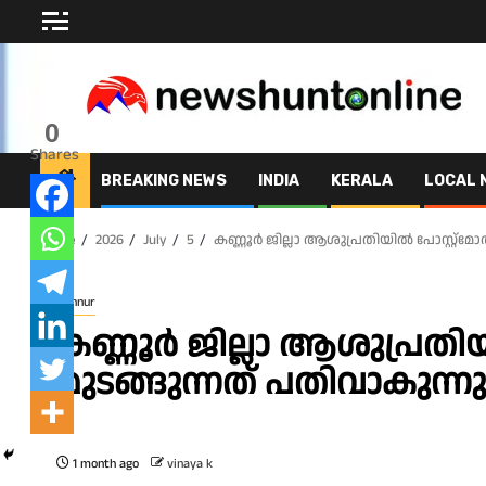
Skip
to
content
0
Shares
BREAKING NEWS
INDIA
KERALA
LOCAL 
Home
2026
July
5
കണ്ണൂർ ജില്ലാ ആശുപ്രതിയിൽ പോസ്റ്റ്‌മോർട
Kannur
കണ്ണൂർ ജില്ലാ ആശുപ്രതിയിൽ
മുടങ്ങുന്നത് പതിവാകുന്നു
1 month ago
vinaya k