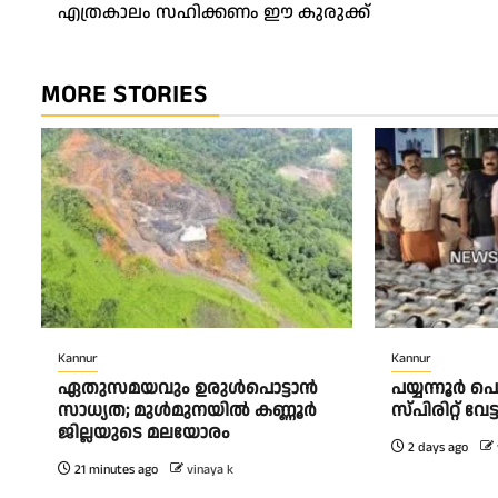
എത്രകാലം സഹിക്കണം ഈ കുരുക്ക്
navigation
MORE STORIES
Kannur
Kannur
ഏതുസമയവും ഉരുൾപൊട്ടാൻ
പയ്യന്നൂർ 
സാധ്യത; മുൾമുനയിൽ കണ്ണൂർ
സ്‌പിരിറ്റ് വ
ജില്ലയുടെ മലയോരം
2 days ago
21 minutes ago
vinaya k