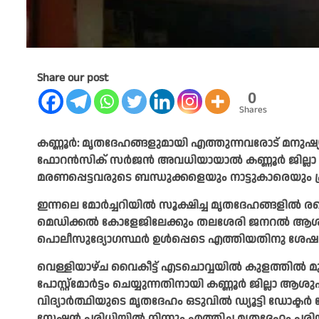
Share our post
0
Shares
കണ്ണൂർ: മൃതദേഹങ്ങളുമായി എത്തുന്നവരോട് മനുഷ്യ
ഫോറൻസിക് സർജൻ അവധിയായാൽ കണ്ണൂർ ജില്ലാ ആശുപ
മരണപ്പെട്ടവരുടെ ബന്ധുക്കളെയും നാട്ടുകാരെയും പ
ഇന്നലെ മോർച്ചറിയിൽ സൂക്ഷിച്ച മൃതദേഹങ്ങളിൽ ര
മെഡിക്കൽ കോളേജിലേക്കും തലശേരി ജനറൽ ആശുപത്രി
പൊലീസുദ്യോഗസ്ഥർ ഉൾപ്പെടെ എത്തിയതിനു ശേഷമാണ
വെള്ളിയാഴ്ച വൈകീട്ട് എടചൊവ്വയിൽ കുളത്തിൽ മുങ്ങ
പോസ്റ്റ്‌മോർട്ടം ചെയ്യുന്നതിനായി കണ്ണൂർ ജില്ലാ 
വിദ്യാർത്ഥിയുടെ മൃതദേഹം ഒടുവിൽ ഡ്യൂട്ടി ഡോക്ടർ പ
സ്റ്റേഷൻ പരിധിയിൽ നിന്നും എത്തിച്ച മൃതദേഹം പര