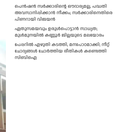
പെൻഷൻ സർക്കാരിന്റെ ഔദാര്യമല്ല, പദ്ധതി
അവസാനിപ്പിക്കാൻ നീക്കം; സർക്കാരിനെതിരെ
പിണറായി വിജയൻ
ഏതുസമയവും ഉരുൾപൊട്ടാൻ സാധ്യത;
മുൾമുനയിൽ കണ്ണൂർ ജില്ലയുടെ മലയോരം
പേപ്പറിൽ എഴുതി കടത്തി, മനഃപാഠമാക്കി; നീറ്റ്
ചോദ്യങ്ങൾ ചോർത്തിയ രീതികൾ കണ്ടെത്തി
സിബിഐ