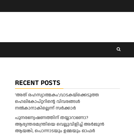
RECENT POSTS
‘അത് രഹസ്യാത്മകം’;വാടകയ്‌ക്കെടുത്ത
ഹെലികോപ്റ്ററിന്റെ വിവരങ്ങൾ
നൽകാനാകില്ലെന്ന് സർക്കാർ
പുനരന്വേഷണത്തിന് തയ്യാറാണോ?
ആഭ്യന്തരമന്ത്രിയെ വെല്ലുവിളിച്ച് അർജുൻ
ആയങ്കി, പൊന്നാടയും ഉമ്മയും ഓഫർ