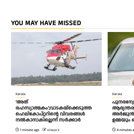
YOU MAY HAVE MISSED
Kerala
Kerala
‘അത്
പുനരന്വ
രഹസ്യാത്മകം’;വാടകയ്‌ക്കെടുത്ത
ആഭ്യന്തരമ
ഹെലികോപ്റ്ററിന്റെ വിവരങ്ങൾ
അർജുൻ ആ
നൽകാനാകില്ലെന്ന് സർക്കാർ
ഉമ്മയും
1 minute ago
vinaya k
4 minutes 