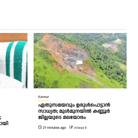
Kannur
ഏതുസമയവും ഉരുൾപൊട്ടാൻ
സാധ്യത; മുൾമുനയിൽ കണ്ണൂർ
;
ജില്ലയുടെ മലയോരം
ായി
21 minutes ago
vinaya k