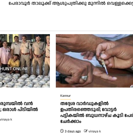
പേരാവൂർ താലൂക്ക് ആശുപത്രിക്കു മുന്നിൽ വെള്ളക്കെട്ട
Kannur
പെരുമ്പയിൽ വൻ
തദ്ദേശ വാർഡുകളിൽ
േട്ട; ഒരാൾ പിടിയിൽ
ഉപതിരഞ്ഞെടുപ്പ്; വോട്ടർ
പട്ടികയിൽ ബുധനാഴ്ച കൂടി പേര
vinaya k
ചേർക്കാം
3 days ago
vinaya k