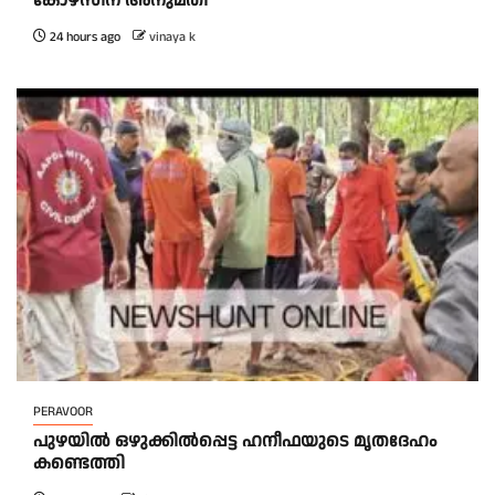
കോഴ്സിന് അനുമതി
24 hours ago
vinaya k
PERAVOOR
പുഴയിൽ ഒഴുക്കിൽപ്പെട്ട ഹനീഫയുടെ മൃതദേഹം
കണ്ടെത്തി