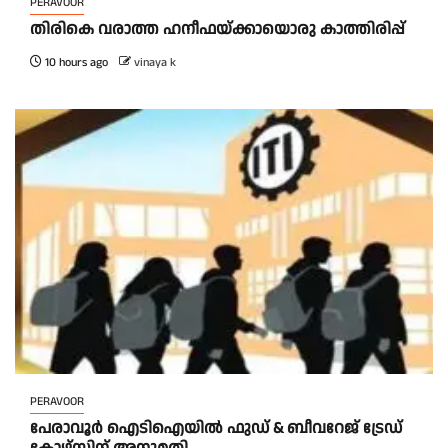
PERAVOOR
തിരികെ വരാത്ത ഹനീഫയ്ക്കായൊരു കാത്തിരിപ്പ്
10 hours ago
vinaya k
PERAVOOR
പേരാവൂർ ഐടിഐയിൽ ഫുഡ് & ബീവറേജ് ട്രേഡ്