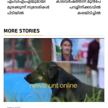
എംഡിഎംഎയുമായി
കാലവർഷത്തിന് മുൻപേ
navigation
മുഴക്കുന്ന് സ്വദേശികൾ
പറശ്ശിനിക്കടവിൽ
പിടിയിൽ
കരയിടിച്ചിൽ
MORE STORIES