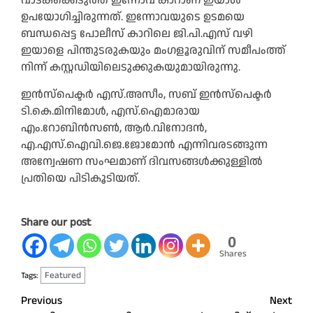
വാടകക്കെടുത്ത ഇന്നോവ കാറാണ് ഇയാൾ
ഉപയോഗിച്ചിരുന്നത്. ഇന്നോവയുടെ ഉടമയെ
ബന്ധപ്പെട്ട പോലീസ് കാറിലെ ജി.പി.എസ് വഴി
ഇയാളെ പിന്തുടരുകയും മംഗളൂരുവിന് സമീപംത്ത്
നിന്ന് കസ്റ്റഡിയിലെടുക്കുകയുമായിരുന്നു.
ഇൻസ്‌പെക്ടർ എസ്.അസീം, സബ് ഇൻസ്‌പെക്ടർ
ടി.കെ.മിനിമോൾ, എസ്.ഐമാരായ
എം.റോബിൻസൺ, ആർ.വിനോദൻ,
എ.എസ്.ഐവി.ജെ.ജോമോൻ എന്നിവരടങ്ങുന്ന
അന്വേഷണ സംഘമാണ് ദിവസങ്ങൾക്കുള്ളിൽ
പ്രതിയെ പിടികൂടിയത്.
Share our post
0
Shares
Featured
Tags:
Post
Previous
Next