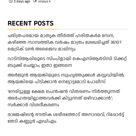
3 days ago
vinaya k
RECENT POSTS
ചരിത്രപരമായ മാതൃക തീര്‍ത്ത് ഹരിതകര്‍മ സേന,
കഴിഞ്ഞ സാമ്പത്തിക വര്‍ഷം മാത്രം ശേഖരിച്ചത് 36107
മെട്രിക് ടണ്‍ അജൈവ മാലിന്യം
വാട്‌സ്ആപ്പിലൂടെ സിംപിളായി കെഎസ്ആര്‍ടിസി ടിക്കറ്റ്
ബുക്ക് ചെയ്യാം; ഇതാ ഇങ്ങനെ
അർജുൻ ആയങ്കിയുടെ സുഹൃത്തുക്കൾ കസ്റ്റഡിയിൽ;
ആയങ്കിയെ പിടിക്കാൻ നെട്ടോട്ടമോടി പോലീസ്
‘നേരിട്ടുള്ള ക്ഷേമ പെൻഷൻ വിതരണം നി‍‍ർത്തുന്നത്
അർഹതയില്ലാത്തവർക്ക് കിട്ടുന്നത് ഒഴിവാക്കാൻ’;
സർക്കാ‍ർ വിശദീകരണം
രാജേഷിന്റെ ഭൗതിക ശരീരത്തോട് അനാദരവ്; റിപ്പോർട്ട്
തേടി കണ്ണൂർ എഡിഎം