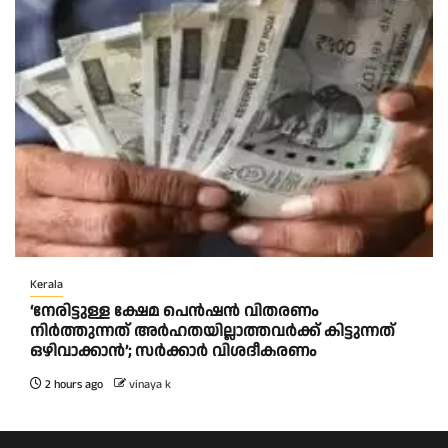
Kerala
‘നേരിട്ടുള്ള ക്ഷേമ പെൻഷൻ വിതരണം
നി‍‍ർത്തുന്നത് അർഹതയില്ലാത്തവർക്ക് കിട്ടുന്നത്
ഒഴിവാക്കാൻ’; സർക്കാ‍ർ വിശദീകരണം
2 hours ago
vinaya k