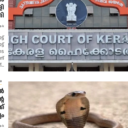
ളി
ി
a k
ട്
ട്
ടെ
ന്
..
a
ൽ
റെ
ക്
യം
a k