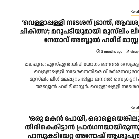
Keral
‘വെള്ളാപ്പള്ളി നടേശന് ഭ്രാന്ത്, ആവശ്
ചികിത്സ’; മറുപടിയുമായി മുസ്‌ലിം ലീ
നേതാവ് അബ്ദുല്‍ ഹമീദ് മാസ്റ്റര
3 months ago
vinay
മലപ്പുറം: എസ്എന്‍ഡിപി യോഗം ജനറല്‍ സെക്രട്ട
വെള്ളാപ്പള്ളി നടേശനെതിരെ വിമര്‍ശനവുമാ
മുസ്‌ലിം ലീഗ് മലപ്പുറം ജില്ലാ ജനറല്‍ സെക്രട്ടറി 
അബ്ദുല്‍ ഹമീദ് മാസ്റ്റര്‍. വെള്ളാപ്പള്ളി നടേശന്.
Keral
‘ഒരു മകൻ പോയി, ഒരാളെയെങ്കില
തിരികെകിട്ടാൻ പ്രാർഥനയായിരുന്നു
പാമ്പുകടിയേറ്റ അനോഷ് ആശുപത്