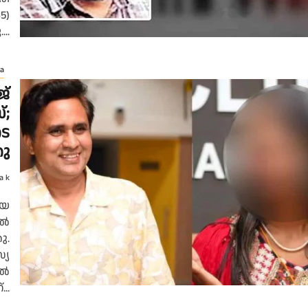
5)
..
a
്
്;
ടെ
ു
a k
ായ
്‍
ു.
്യ
്‍
..