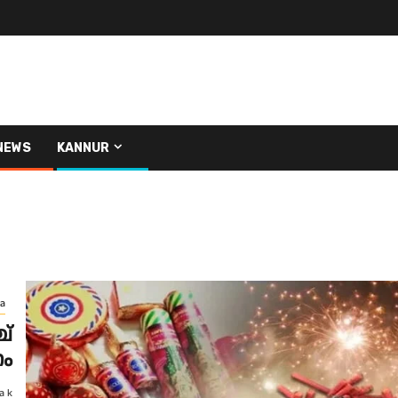
NEWS
KANNUR
a
ച്
ണം
a k