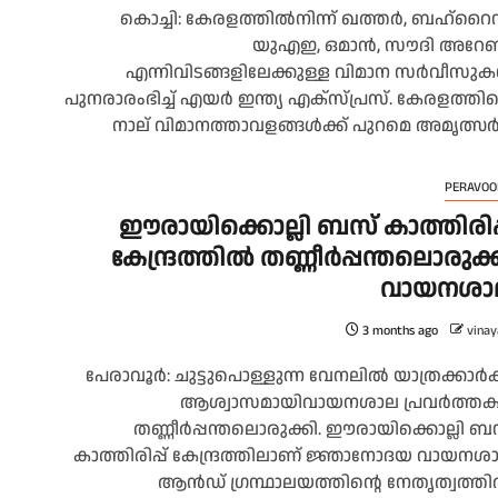
കൊച്ചി: കേരളത്തിൽനിന്ന് ഖത്തർ, ബഹ്റൈ
യുഎഇ, ഒമാൻ, സൗദി അറേബ
എന്നിവിടങ്ങളിലേക്കുള്ള വിമാന സർവീസു
പുനരാരംഭിച്ച് എയർ ഇന്ത്യ എക്സ്പ്രസ്. കേരളത്തി
നാല് വിമാനത്താവളങ്ങൾക്ക് പുറമെ അമൃത്സർ,.
PERAVOO
ഈരായിക്കൊല്ലി ബസ് കാത്തിരിപ്
കേന്ദ്രത്തിൽ തണ്ണീർപ്പന്തലൊരുക്
വായനശാ
3 months ago
vinay
പേരാവൂർ: ചുട്ടുപൊള്ളുന്ന വേനലിൽ യാത്രക്കാർക്
ആശ്വാസമായിവായനശാല പ്രവർത്ത
തണ്ണീർപ്പന്തലൊരുക്കി. ഈരായിക്കൊല്ലി ബ
കാത്തിരിപ്പ് കേന്ദ്രത്തിലാണ് ജ്ഞാനോദയ വായനശ
ആൻഡ് ഗ്രന്ഥാലയത്തിന്റെ നേതൃത്വത്ത