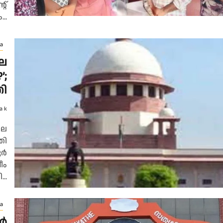
റ്
..
a
െ
;
തി
a k
ലെ
തി
ൂർ
ീം
..
a
ാർ