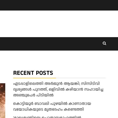
RECENT POSTS
എടപ്പാളിലെത്തി അർജുൻ ആയങ്കി; സിസിടിവി
ദൃശ്യങ്ങൾ പുറത്ത്, ഒളിവിൽ കഴിയാൻ സഹായിച്ച
അഞ്ചുപേർ പിടിയിൽ
കൊട്ടിയൂർ ബാവലി പുഴയിൽ കാണാതായ
വയോധികയുടെ മൃതദേഹം കണ്ടെത്തി
‘മുഖ്യമന്ത്രിയെ പൊതുസമൂഹത്തിൽ