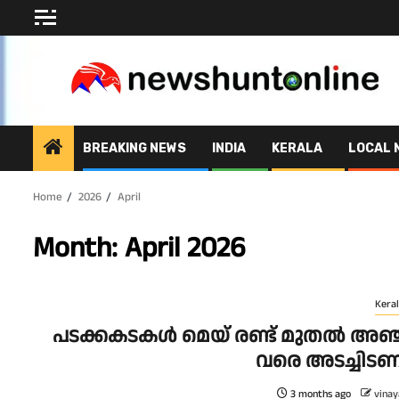
Skip
to
content
BREAKING NEWS
INDIA
KERALA
LOCAL 
Home
2026
April
Month:
April 2026
Keral
പടക്കകടകൾ മെയ് രണ്ട് മുതൽ അഞ്
വരെ അടച്ചിട
3 months ago
vinay