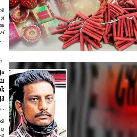
യി
ത്
തൽ
പ്
..
d
ം
ലെ
്;
ചു
a k
കി
നു
രി