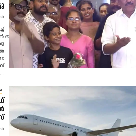
ടു
a k
ച്
ദരൻ അനോഷ് ആശുപത്രി
പു
ിൽ
ർണ
വ്
..
a
ഫ്
ൾ
സ്
a k