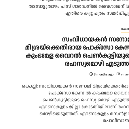
തടമ്പാട്ടുതാഴം പീസ് ഗാർഡനിൽ വൈശാഖന് (3
എതിരെ കുറ്റപത്രം സമർപ്പിച്ചു..
Keral
സംവിധായകന്‍ സനോജ
മിശ്രയ്‌ക്കെതിരായ പോക്‌സോ കേസ
കുംഭമേള വൈറല്‍ പെണ്‍കുട്ടിയു
രഹസ്യമൊഴി എടുത്ത
3 months ago
vinay
കൊച്ചി: സംവിധായകന്‍ സനോജ് മിശ്രയ്‌ക്കെതിര
പോക്‌സോ കേസില്‍ കുംഭമേള വൈറല
പെണ്‍കുട്ടിയുടെ രഹസ്യ മൊഴി എടുത്ത
എറണാകുളം ജില്ലാ കോടതിയിലാണ് രഹസ
മൊഴിയെടുത്തത്. എറണാകുളം സെന്‍ട്രല
പൊലീസാണ്.