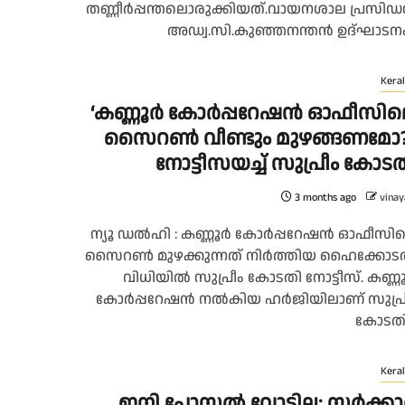
തണ്ണീർപ്പന്തലൊരുക്കിയത്.വായനശാല പ്രസിഡന്
അഡ്വ.സി.കുഞ്ഞനന്തൻ ഉദ്ഘാടനം.
Keral
‘കണ്ണൂർ കോർപ്പറേഷൻ ഓഫീസില
സൈറൺ വീണ്ടും മുഴങ്ങണമോ?’
നോട്ടീസയച്ച് സുപ്രീം കോട
3 months ago
vinay
ന്യൂ ഡൽഹി : കണ്ണൂർ കോർപ്പറേഷൻ ഓഫീസി
സൈറൺ മുഴക്കുന്നത് നിർത്തിയ ഹൈക്കോട
വിധിയിൽ സുപ്രീം കോടതി നോട്ടീസ്. കണ്ണ
കോർപ്പറേഷൻ നൽകിയ ഹർജിയിലാണ് സുപ്ര
കോടതി.
Keral
ഇനി പോസ്റ്റൽ വോട്ടില്ല; സർക്ക