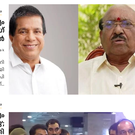
a
യം
ഗ്
്‍
a k
റി
യി
പി
..
a
ും
’;
രി