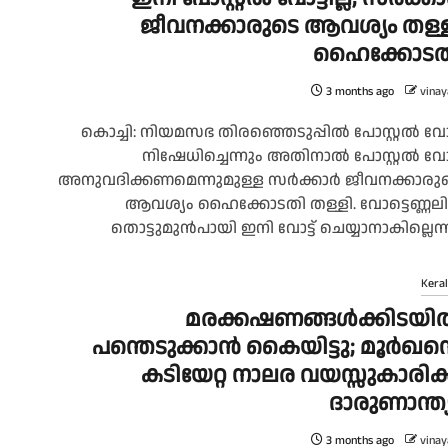
ജീവനക്കാരുടെ ആവശ്യം തള്
ഹൈക്കോടത
3 months ago
vinay
കൊച്ചി: നിയമസഭ തിരഞ്ഞെടുപ്പിൽ പോസ്റ്റൽ വോട്
നിഷേധിച്ചെന്നും അതിനാൽ പോസ്റ്റൽ വോട്
അനുവദിക്കണമെന്നുമുള്ള സർക്കാർ ജീവനക്കാരു
ആവശ്യം ഹൈക്കോടതി തള്ളി. വോട്ടെണ്ണലി
തൊട്ടുമുൻപായി ഇനി വോട്ട് ചെയ്യാനാകില്ലെന്ന്.
Keral
മരക്കഷണങ്ങൾക്കിടയി
പന്തെടുക്കാൻ കൈയിട്ടു; മൂർഖന്
കടിയേറ്റ നാലര വയസ്സുകാരിക്
ദാരുണാന്ത്
3 months ago
vinay