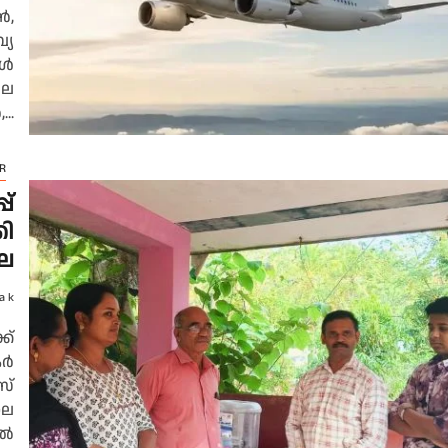
ൻ,
്യ
കൾ
ലെ
..
R
പ്
കി
ല
a k
ക്
കർ
സ്
ാല
ിൽ