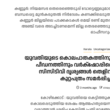
കണ്ണൂർ: നിയമസഭ തെരെഞ്ഞെടുപ്പ് വോട്ടെണ്ണലുമാ
ബന്ധപ്പെട്ട മുൻകരുതൽ നിർദേശം കണക്കിലെടുത്
കണ്ണൂർ ജില്ലയിലെ പടക്കകടകൾ മെയ് രണ്ട് മു
അഞ്ച് വരെ അടച്ചിടണമെന്ന് ജില്ല തെരഞ്ഞെടുപ്
ഓഫീസറും.
Kerala
Uncategorize
യുവതിയുടെ കൊലപാതകത്തിനു
പീഡനത്തിനും വർക്‌ഷോപ്പി
സിസിടിവി ദൃശ്യങ്ങൾ തെളിവ
കുറ്റപത്രം സമർപ്പിച്
3 months ago
vinay
കോഴിക്കോട് : യുവതിയെ കെട്ടിത്തൂക്
കൊലപ്പെടുത്തിയ ശേഷം ആത്മഹത്യയെന്
വരുത്താൻ ശ്രമിച്ച കേസിൽ പ്രതി വേങ്ങേ