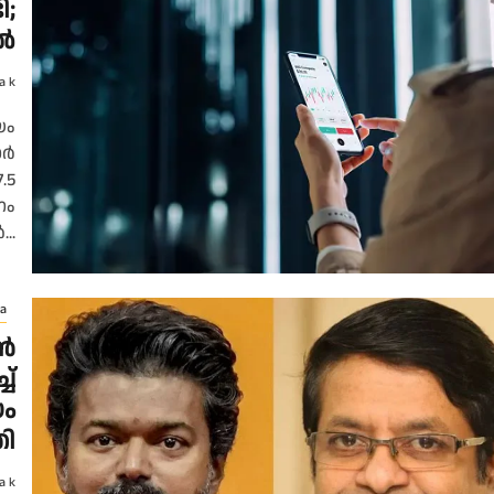
ി;
ിൽ
a k
യം
ാർ
.5
നം
..
a
ൺ
ച്
യം
തി
a k