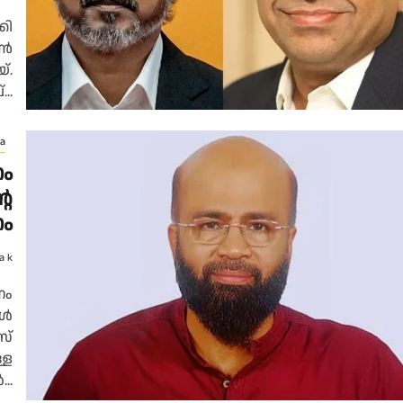
കി
ഓൺ
്.
..
a
ണം
റെ
ണം
a k
ണം
കൾ
സ്
്ള
..