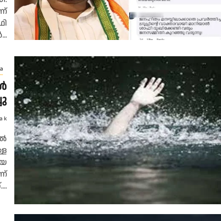
ണ്
ഫി
..
a
്‍
ചു
a k
ിൽ
്ള
ായ
ണ്
..