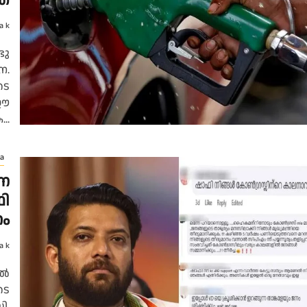
യത
a k
ടു
ന.
ടെ
 ഈ
..
a
്ന
ഫി
നം
a k
ിൽ
ടെ
ി.