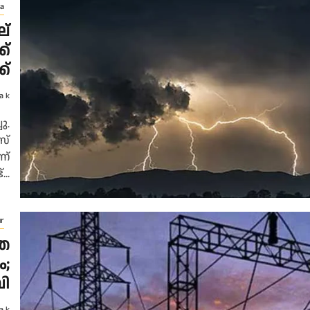
a
ല്
ക്
ക്
a k
ു.
സ്
ണ്
...
r
്ത
ം;
ബി
a k