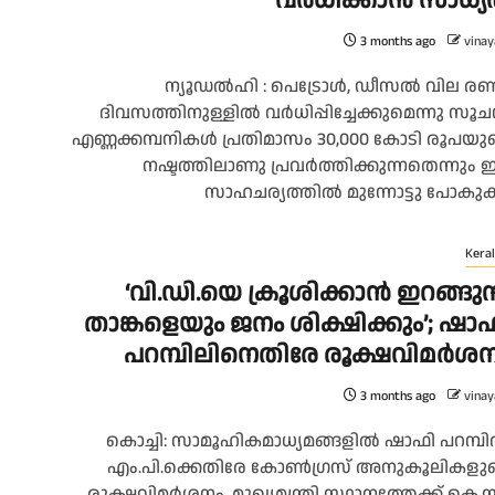
വർധിക്കാൻ സാധ്
3 months ago
vinay
ന്യൂഡൽഹി : പെട്രോൾ, ഡീസൽ വില രണ്
ദിവസത്തിനുള്ളിൽ വർധിപ്പിച്ചേക്കുമെന്നു സൂച
എണ്ണക്കമ്പനികൾ പ്രതിമാസം 30,000 കോടി രൂപയു
നഷ്ടത്തിലാണു പ്രവർത്തിക്കുന്നതെന്നും
സാഹചര്യത്തിൽ മുന്നോട്ടു പോകുക.
Keral
‘വി.ഡി.യെ ക്രൂശിക്കാൻ ഇറങ്ങുന
താങ്കളെയും ജനം ശിക്ഷിക്കും’; ഷാ
പറമ്പിലിനെതിരേ രൂക്ഷവിമർശ
3 months ago
vinay
കൊച്ചി: സാമൂഹികമാധ്യമങ്ങളിൽ ഷാഫി പറമ്പ
എം.പി.ക്കെതിരേ കോൺഗ്രസ് അനുകൂലികളു
രൂക്ഷവിമർശനം. മുഖ്യമന്ത്രി സ്ഥാനത്തേക്ക് കെ.സ