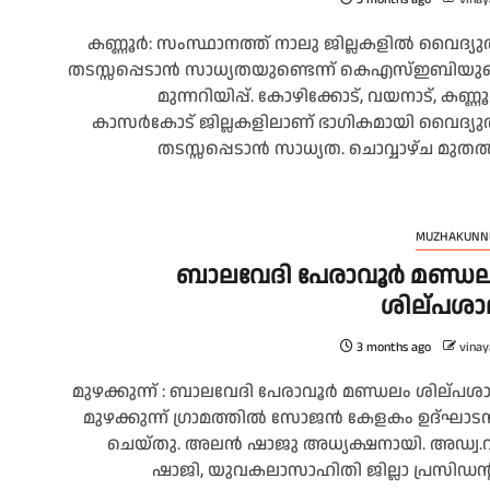
കണ്ണൂർ: സംസ്ഥാനത്ത് നാലു ജില്ലകളിൽ വൈദ്യു
തടസ്സപ്പെടാൻ സാധ്യതയുണ്ടെന്ന് കെഎസ്ഇബിയു
മുന്നറിയിപ്പ്. കോഴിക്കോട്, വയനാട്, കണ്ണൂ
കാസർകോട് ജില്ലകളിലാണ് ഭാഗികമായി വൈദ്യു
തടസ്സപ്പെടാൻ സാധ്യത. ചൊവ്വാഴ്ച മുതൽ.
MUZHAKUNN
ബാലവേദി പേരാവൂർ മണ്ഡല
ശില്പശാ
3 months ago
vinay
മുഴക്കുന്ന് : ബാലവേദി പേരാവൂർ മണ്ഡലം ശില്പശ
മുഴക്കുന്ന് ഗ്രാമത്തിൽ സോജൻ കേളകം ഉദ്ഘാട
ചെയ്തു. അലൻ ഷാജു അധ്യക്ഷനായി. അഡ്വ.വ
ഷാജി, യുവകലാസാഹിതി ജില്ലാ പ്രസിഡന്റ്.