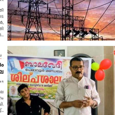
തി
ടെ
ർ,
തി
..
U
ം
ല
a k
ാല
നം
ി.
..