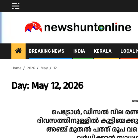
Skip
to
content
BREAKING NEWS
INDIA
KERALA
LOCAL 
Home
2026
May
12
Day:
May 12, 2026
Ind
പെട്രോൾ, ഡീസൽ വില രണ്
ദിവസത്തിനുള്ളിൽ കൂട്ടിയേക്കു
അഞ്ച് മുതൽ പത്ത് രൂപ വ