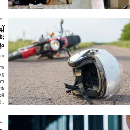
a
ച്
ൾ;
യം
a k
്ത
്ട
ഹന
കൾ
യി
..
a