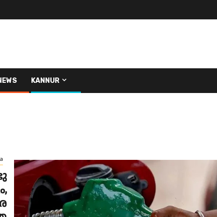
NEWS
KANNUR
ia
ടു
ം,
രെ