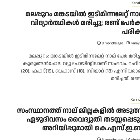
Keral
മലപ്പുറം മങ്കടയിൽ ഇടിമിന്നലേറ്റ് നാ
വിദ്യാർത്ഥികൾ മരിച്ചു; രണ്ട് പേർക്
പരിക്
3 months ago
vinay
മലപ്പുറം: മങ്കടയിൽ ഇടിമിന്നലേറ്റ് നാല് പേർ മരിച്ച
കുരുങ്ങൻചോല വ്യൂ പോയിൻ്റിലാണ് സംഭവം. റഹീ
(20), ഫഹദ്(19), ബഹാസ് (18), സിയാദ് (18) എന്നിവരാ
മരിച്ചത്. രണ്ട്
Kannu
സംസ്ഥാനത്ത് നാല് ജില്ലകളിൽ അടുത
ഏഴുദിവസം വൈദ്യുതി തടസ്സപ്പെടു
അറിയിപ്പുമായി കെ.എസ്.ഇ.
3 months ago
vinay