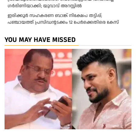
ഗർഭിണിയാക്കി; യുവാവ് അറസ്റ്റിൽ
ഇരിക്കൂർ സഹകരണ ബാങ്ക് നിക്ഷേപ തട്ടിപ്പ്;
പഞ്ചായത്ത് പ്രസിഡൻ്റടക്കം 12 പേർക്കെതിരെ കേസ്
YOU MAY HAVE MISSED