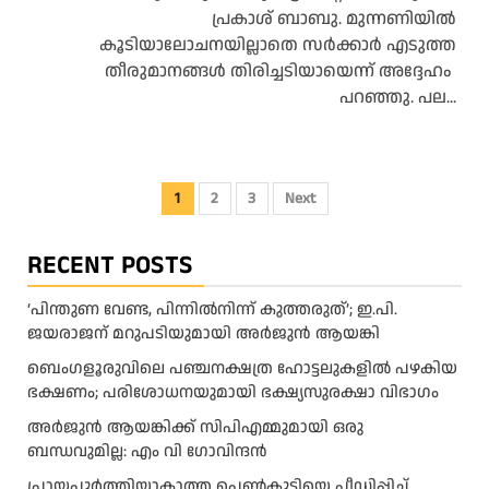
പ്രകാശ് ബാബു. മുന്നണിയിൽ
കൂടിയാലോചനയില്ലാതെ സർക്കാർ എടുത്ത
തീരുമാനങ്ങൾ തിരിച്ചടിയായെന്ന് അദ്ദേഹം
പറഞ്ഞു. പല...
Posts
1
2
3
Next
pagination
RECENT POSTS
‘പിന്തുണ വേണ്ട, പിന്നിൽനിന്ന് കുത്തരുത്’; ഇ.പി.
ജയരാജന് മറുപടിയുമായി അർജുൻ ആയങ്കി
ബെംഗളൂരുവിലെ പഞ്ചനക്ഷത്ര ഹോട്ടലുകളിൽ പഴകിയ
ഭക്ഷണം; പരിശോധനയുമായി ഭക്ഷ്യസുരക്ഷാ വിഭാഗം
അര്‍ജുന്‍ ആയങ്കിക്ക് സിപിഎമ്മുമായി ഒരു
ബന്ധവുമില്ല: എം വി ഗോവിന്ദന്‍
പ്രായപൂർത്തിയാകാത്ത പെൺകുട്ടിയെ പീഡിപ്പിച്ച്