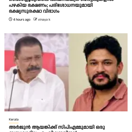
പഴകിയ ഭക്ഷണം; പരിശോധനയുമായി
ഭക്ഷ്യസുരക്ഷാ വിഭാഗം
4 hours ago
vinaya k
Kerala
അര്‍ജുന്‍ ആയങ്കിക്ക് സിപിഎമ്മുമായി ഒരു