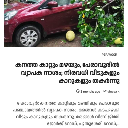
PERAVOOR
കനത്ത കാറ്റും മഴയും, പേരാവൂരിൽ
വ്യാപക നാശം; നിരവധി വീടുകളും
കാറുകളും തകർന്നു
3 months ago
vinaya k
പേരാവൂർ: കനത്ത കാറ്റിലും മഴയിലും പേരാവൂർ
പഞ്ചായത്തിൽ വ്യാപക നാശം. മരങ്ങൾ കടപുഴകി
വീടും കാറുകളും തകർന്നു. മരങ്ങൾ വീണ് ജിമ്മി
ജോർജ് റോഡ്, പുതുശേരി റോഡ്,...