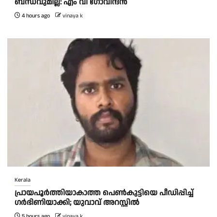
ബന്ധവുമില്ല: എം വി ഗോവിന്ദന്‍
4 hours ago
vinaya k
Kerala
പ്രായപൂർത്തിയാകാത്ത പെൺകുട്ടിയെ പീഡിപ്പിച്ച്
ഗർഭിണിയാക്കി; യുവാവ് അറസ്റ്റിൽ
5 hours ago
vinaya k