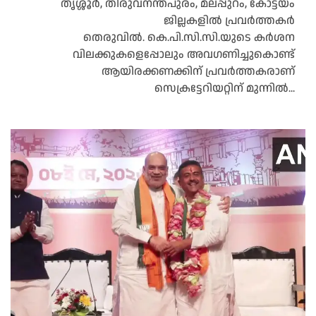
തൃശ്ശൂർ, തിരുവനന്തപുരം, മലപ്പുറം, കോട്ടയം
ജില്ലകളിൽ പ്രവർത്തകർ
തെരുവിൽ. കെ.പി.സി.സി.യുടെ കർശന
വിലക്കുകളെപ്പോലും അവഗണിച്ചുകൊണ്ട്
ആയിരക്കണക്കിന് പ്രവർത്തകരാണ്
സെക്രട്ടേറിയറ്റിന് മുന്നിൽ...