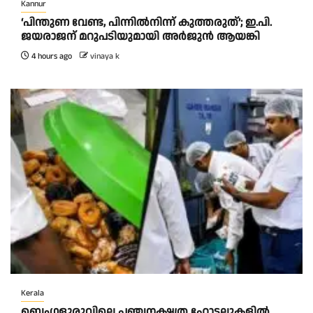
Kannur
‘പിന്തുണ വേണ്ട, പിന്നിൽനിന്ന് കുത്തരുത്’; ഇ.പി.
ജയരാജന് മറുപടിയുമായി അർജുൻ ആയങ്കി
4 hours ago
vinaya k
Kerala
ബെംഗളൂരുവിലെ പഞ്ചനക്ഷത്ര ഹോട്ടലുകളിൽ