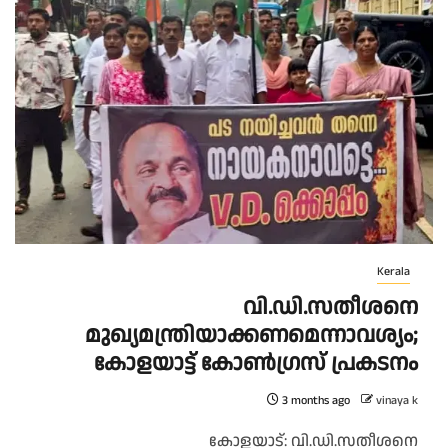
Kerala
വി.ഡി.സതീശനെ
മുഖ്യമന്ത്രിയാക്കണമെന്നാവശ്യം;
കോളയാട്ട് കോൺഗ്രസ് പ്രകടനം
3 months ago
vinaya k
കോളയാട്: വി.ഡി.സതീശനെ