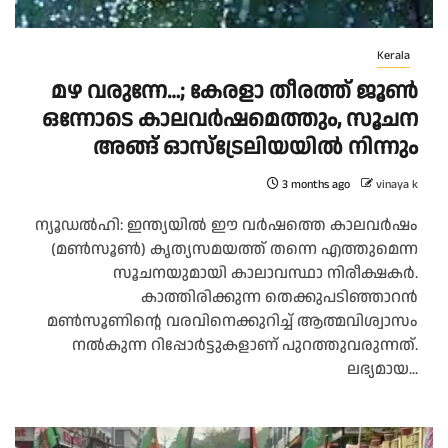
Kerala
മഴ വരുന്നേ…; കേരളാ തീരത്ത് ജൂൺ
ഒന്നോടെ കാലവർഷമെത്തും, സൂചന
അങ്ങ് ഓസ്ട്രേലിയയിൽ നിന്നും
3 months ago
vinaya k
ന്യൂഡൽഹി: ഇന്ത്യയിൽ ഈ വർഷത്തെ കാലവർഷം
(മൺസൂൺ) കൃത്യസമയത്ത് തന്നെ എത്തുമെന്ന
സൂചനയുമായി കാലാവസ്ഥാ നിരീക്ഷകർ.
കാത്തിരിക്കുന്ന തെക്കുപടിഞ്ഞാറൻ
മൺസൂണിന്റെ വരവിനെക്കുറിച്ച് ആത്മവിശ്വാസം
നൽകുന്ന റിപ്പോർട്ടുകളാണ് പുറത്തുവരുന്നത്.
ലഭ്യമായ...