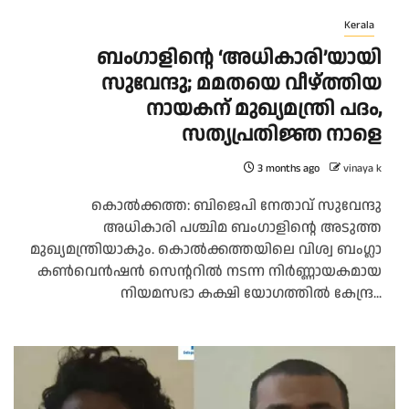
Kerala
ബംഗാളിന്റെ ‘അധികാരി’യായി
സുവേന്ദു; മമതയെ വീഴ്ത്തിയ
നായകന് മുഖ്യമന്ത്രി പദം,
സത്യപ്രതിജ്ഞ നാളെ
3 months ago
vinaya k
കൊൽക്കത്ത: ബിജെപി നേതാവ് സുവേന്ദു
അധികാരി പശ്ചിമ ബംഗാളിന്റെ അടുത്ത
മുഖ്യമന്ത്രിയാകും. കൊൽക്കത്തയിലെ വിശ്വ ബംഗ്ലാ
കൺവെൻഷൻ സെന്ററിൽ നടന്ന നിർണ്ണായകമായ
നിയമസഭാ കക്ഷി യോഗത്തിൽ കേന്ദ്ര...