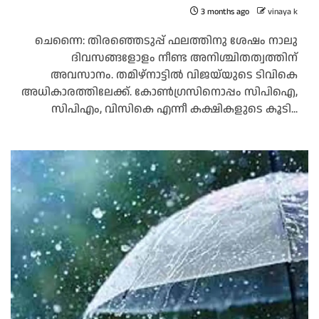
3 months ago
vinaya k
ചെന്നൈ: തിരഞ്ഞെടുപ്പ് ഫലത്തിനു ശേഷം നാലു
ദിവസങ്ങളോളം നീണ്ട അനിശ്ചിതത്വത്തിന്
അവസാനം. തമിഴ്‌നാട്ടിൽ വിജയ്‌യുടെ ടിവികെ
അധികാരത്തിലേക്ക്. കോൺഗ്രസിനൊപ്പം സിപിഐ,
സിപിഎം, വിസികെ എന്നീ കക്ഷികളുടെ കൂടി...