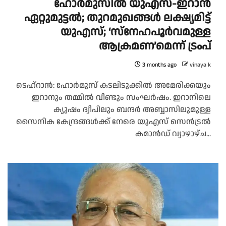
ഹോർമുസിൽ യുഎസ്-ഇറാൻ
ഏറ്റുമുട്ടൽ; തുറമുഖങ്ങൾ ലക്ഷ്യമിട്ട്
യുഎസ്; ‘സ്നേഹപൂർവമുള്ള
ആക്രമണ’മെന്ന് ട്രംപ്
3 months ago
vinaya k
ടെഹ്‌റാൻ: ഹോർമുസ് കടലിടുക്കിൽ അമേരിക്കയും
ഇറാനും തമ്മിൽ വീണ്ടും സംഘർഷം. ഇറാനിലെ
ക്യുഷം ദ്വീപിലും ബന്ദർ അബ്ബാസിലുമുള്ള
സൈനിക കേന്ദ്രങ്ങൾക്ക് നേരെ യുഎസ് സെൻട്രൽ
കമാൻഡ് വ്യാഴാഴ്ച...