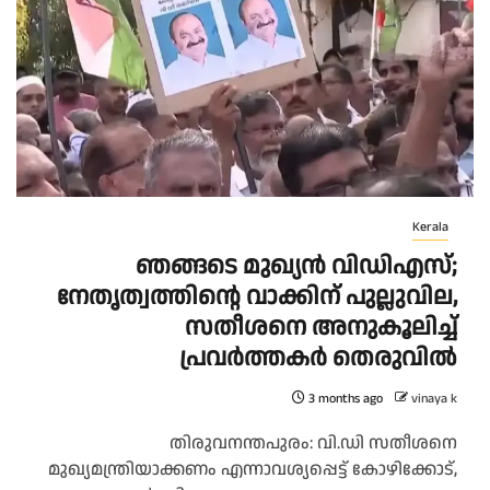
Kerala
ഞങ്ങടെ മുഖ്യൻ വിഡിഎസ്;
നേതൃത്വത്തിന്റെ വാക്കിന് പുല്ലുവില,
സതീശനെ അനുകൂലിച്ച്
പ്രവർത്തകർ തെരുവിൽ
3 months ago
vinaya k
തിരുവനന്തപുരം: വി.ഡി സതീശനെ
മുഖ്യമന്ത്രിയാക്കണം എന്നാവശ്യപ്പെട്ട് കോഴിക്കോട്,