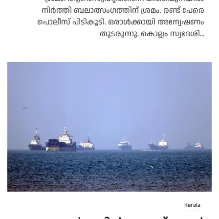
നിർത്തി ബലാത്സംഗത്തിന്​ ശ്രമം. രണ്ട്​ പേരെ
പൊലീസ്​ പിടികൂടി. ഒരാൾക്കായി അന്വേഷണം
തുടരുന്നു. കൊല്ലം സ്വദേശി...
Kerala