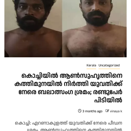
Kerala
Uncategorized
കൊച്ചിയിൽ ആൺസുഹൃത്തിനെ
കത്തിമുനയിൽ നിർത്തി യുവതിക്ക്
നേരെ ബലാത്സംഗ​ ശ്രമം; രണ്ടുപേർ
പിടിയിൽ
3 months ago
vinaya k
കൊച്ചി: എറണാകുളത്ത്​ യുവതിക്ക്​ നേരെ പീഡന
ശ്രമം. ആൺസുഹൃത്തിനെ കത്തിമുനയിൽ