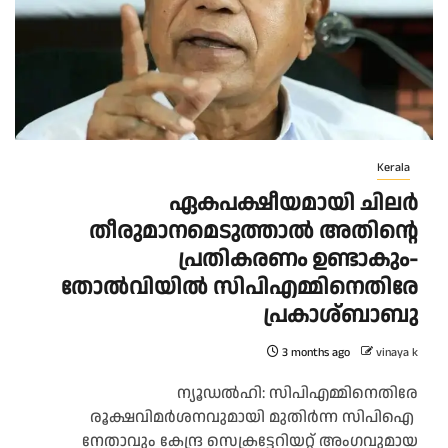
Kerala
ഏകപക്ഷീയമായി ചിലർ
തീരുമാനമെടുത്താൽ അതിന്റെ
പ്രതികരണം ഉണ്ടാകും-
തോൽവിയിൽ സിപിഎമ്മിനെതിരേ
പ്രകാശ്ബാബു
3 months ago
vinaya k
ന്യൂഡൽഹി: സിപിഎമ്മിനെതിരേ
രൂക്ഷവിമർശനവുമായി മുതിർന്ന സിപിഐ
നേതാവും കേന്ദ്ര സെക്രട്ടേറിയറ്റ് അംഗവുമായ