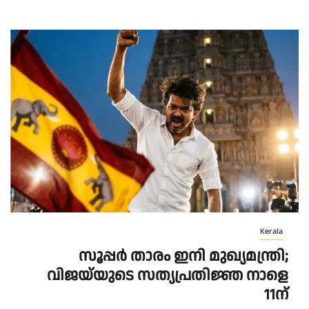
Kerala
സൂപ്പർ താരം ഇനി മുഖ്യമന്ത്രി;
വിജയ്‌യുടെ സത്യപ്രതിജ്ഞ നാളെ
11ന്‌