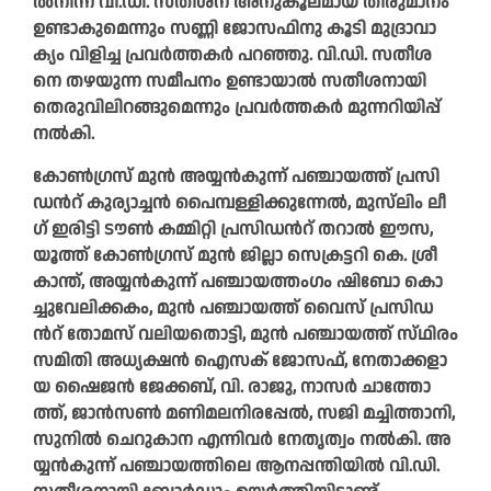
ൽ​നി​ന്ന് വി.​ഡി. സ​തീ​ശ​ന് അ​നു​കൂ​ല​മാ​യ തീ​രു​മാ​നം
ഉ​ണ്ടാ​കു​മെ​ന്നും സ​ണ്ണി ജോ​സ​ഫി​നു കൂ​ടി മു​ദ്രാ​വാ​
ക്യം വി​ളി​ച്ച പ്ര​വ​ർ​ത്ത​ക​ർ പ​റ​ഞ്ഞു. വി.​ഡി. സ​തീ​ശ​
നെ ത​ഴ​യു​ന്ന സ​മീ​പ​നം ഉ​ണ്ടാ​യാ​ൽ സ​തീ​ശ​നാ​യി
തെ​രു​വി​ലി​റ​ങ്ങു​മെ​ന്നും പ്ര​വ​ർ​ത്ത​ക​ർ മു​ന്ന​റി​യി​പ്പ്
ന​ൽ​കി.
കോ​ൺ​ഗ്ര​സ് മു​ൻ അ​യ്യ​ൻ​കു​ന്ന് പ​ഞ്ചാ​യ​ത്ത് പ്ര​സി​
ഡ​ന്‍റ് കു​ര്യാ​ച്ച​ൻ പൈ​മ്പ​ള്ളി​ക്കു​ന്നേ​ൽ, മു​സ്‌​ലിം ലീ​
ഗ് ഇ​രി​ട്ടി ടൗ​ൺ ക​മ്മി​റ്റി പ്ര​സി​ഡ​ന്‍റ് ത​റാ​ൽ ഈ​സ,
യൂ​ത്ത് കോ​ൺ​ഗ്ര​സ് മു​ൻ ജി​ല്ലാ സെ​ക്ര​ട്ട​റി കെ. ​ശ്രീ​
കാ​ന്ത്, അ​യ്യ​ൻ​കു​ന്ന് പ​ഞ്ചാ​യ​ത്തം​ഗം ഷി​ബോ കൊ​
ച്ചു​വേ​ലി​ക്ക​കം, മു​ൻ പ​ഞ്ചാ​യ​ത്ത് വൈ​സ് പ്ര​സി​ഡ​
ന്‍റ് തോ​മ​സ് വ​ലി​യ​തൊ​ട്ടി, മു​ൻ പ​ഞ്ചാ​യ​ത്ത് സ്‌​ഥി​രം
സ​മി​തി അ​ധ്യ​ക്ഷ​ൻ ഐ​സ​ക് ജോ​സ​ഫ്, നേ​താ​ക്ക​ളാ​
യ ഷൈ​ജ​ൻ ജേ​ക്ക​ബ്, വി. ​രാ​ജു, നാ​സ​ർ ചാ​ത്തോ​
ത്ത്, ജാ​ൻ​സ​ൺ മ​ണി​മ​ല​നി​ര​പ്പേ​ൽ, സ​ജി മ​ച്ചി​ത്താ​നി,
സു​നി​ൽ ചെ​റു​കാ​ന എ​ന്നി​വ​ർ നേ​തൃ​ത്വം ന​ൽ​കി. അ​
യ്യ​ൻ​കു​ന്ന് പ​ഞ്ചാ​യ​ത്തി​ലെ ആ​ന​പ്പ​ന്തി​യി​ൽ വി.​ഡി.