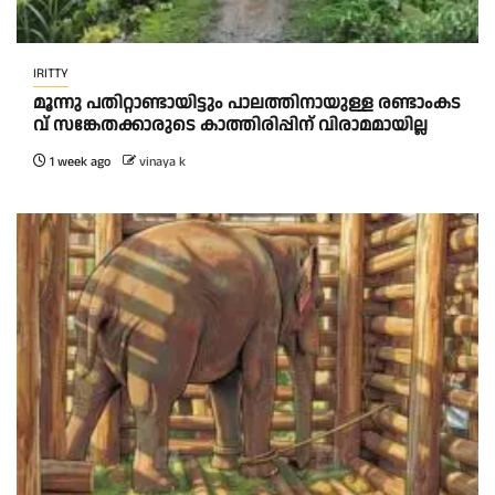
IRITTY
മൂ​ന്നു പ​തി​റ്റാ​ണ്ടാ​യി​ട്ടും പാ​ല​ത്തി​നാ​യു​ള്ള ര​ണ്ടാംക​ട​
വ് സ​ങ്കേ​ത​ക്കാ​രു​ടെ കാ​ത്തി​രി​പ്പി​ന് വി​രാ​മ​മാ​യി​ല്ല
1 week ago
vinaya k