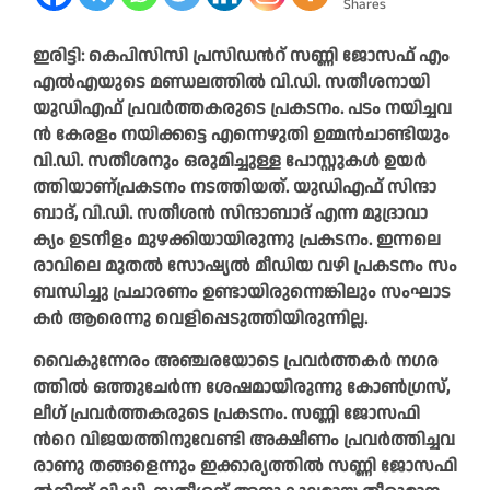
Shares
ഇ​രി​ട്ടി: കെ​പി​സി​സി പ്ര​സി​ഡ​ന്‍റ് സ​ണ്ണി ജോ​സ​ഫ് എം​
എ​ൽ​എ​യു​ടെ മ​ണ്ഡ​ല​ത്തി​ൽ വി.​ഡി. സ​തീ​ശ​നാ​യി
യു​ഡി​എ​ഫ് പ്ര​വ​ർ​ത്ത​ക​രു​ടെ പ്ര​ക​ട​നം. പ​ടം ന​യി​ച്ച​വ​
ൻ കേ​ര​ളം ന​യി​ക്ക​ട്ടെ എ​ന്നെ​ഴു​തി ഉ​മ്മ​ൻ​ചാ​ണ്ടി​യും
വി.​ഡി. സ​തീ​ശ​നും ഒ​രു​മി​ച്ചു​ള്ള പോ​സ്റ്റു​ക​ൾ ഉ​യ​ർ​
ത്തി​യാ​ണ്പ്ര​ക​ട​നം ന​ട​ത്തി​യ​ത്. യു​ഡി​എ​ഫ് സി​ന്ദാ​
ബാ​ദ്, വി.​ഡി. സ​തീ​ശ​ൻ സി​ന്ദാ​ബാ​ദ് എ​ന്ന മു​ദ്രാ​വാ​
ക്യം ഉ​ട​നീ​ളം മു​ഴ​ക്കി​യാ​യി​രു​ന്നു പ്ര​ക​ട​നം. ഇ​ന്ന​ലെ
രാ​വി​ലെ മു​ത​ൽ സോ​ഷ്യ​ൽ മീ​ഡി​യ വ​ഴി പ്ര​ക​ട​നം സം​
ബ​ന്ധി​ച്ചു പ്ര​ചാ​ര​ണം ഉ​ണ്ടാ​യി​രു​ന്നെ​ങ്കി​ലും സം​ഘാ​ട​
ക​ർ ആ​രെ​ന്നു വെ​ളി​പ്പെ​ടു​ത്തി​യി​രു​ന്നി​ല്ല.
വൈ​കു​ന്നേ​രം അ​ഞ്ച​ര​യോ​ടെ പ്ര​വ​ർ​ത്ത​ക​ർ ന​ഗ​ര​
ത്തി​ൽ ഒ​ത്തു​ചേ​ർ​ന്ന ശേ​ഷ​മാ​യി​രു​ന്നു കോ​ൺ​ഗ്ര​സ്,
ലീ​ഗ് പ്ര​വ​ർ​ത്ത​ക​രു​ടെ പ്ര​ക​ട​നം. സ​ണ്ണി ജോ​സ​ഫി​
ന്‍റെ വി​ജ​യ​ത്തി​നു​വേ​ണ്ടി അ​ക്ഷീ​ണം പ്ര​വ​ർ​ത്തി​ച്ച​വ​
രാ​ണു ത​ങ്ങ​ളെ​ന്നും ഇ​ക്കാ​ര്യ​ത്തി​ൽ സ​ണ്ണി ജോ​സ​ഫി​