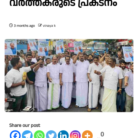
വ​ർ​ത്ത​ക​രു​ടെ പ്ര​ക​ട​നം
3 months ago
vinaya k
Share our post
0