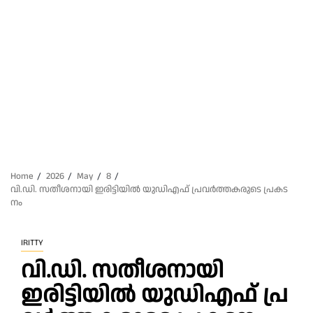
Home
2026
May
8
വി.​ഡി. സ​തീ​ശ​നാ​യി ഇരിട്ടിയിൽ യു​ഡി​എ​ഫ് പ്ര​വ​ർ​ത്ത​ക​രു​ടെ പ്ര​ക​ട​
നം
IRITTY
വി.​ഡി. സ​തീ​ശ​നാ​യി
ഇരിട്ടിയിൽ യു​ഡി​എ​ഫ് പ്ര​