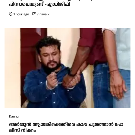
പിന്നാലെയുണ്ട് -എഡിജിപി
1 hour ago
vinaya k
Kannur
അ​ർ​ജു​ൻ ആ​യ​ങ്കി​ക്കെ​തി​രെ കാ​പ്പ ചു​മ​ത്താ​ൻ പോ​
ലീ​സ് നീ​ക്കം