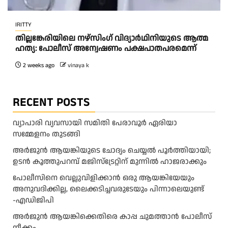
IRITTY
തി​ല്ല​ങ്കേ​രി​യി​ലെ ന​ഴ്‌​സിം​ഗ് വി​ദ്യാ​ർ​ഥി​നി​യു​ടെ ആ​ത്മ​
ഹ​ത്യ: പോ​ലീ​സ് അ​ന്വേ​ഷ​ണം പ​ക്ഷ​പാ​ത​പ​ര​മെ​ന്ന്
2 weeks ago
vinaya k
RECENT POSTS
വ്യാപാരി വ്യവസായി സമിതി പേരാവൂർ ഏരിയാ
സമ്മേളനം തുടങ്ങി
അര്‍ജുന്‍ ആയങ്കിയുടെ ചോദ്യം ചെയ്യല്‍ പൂര്‍ത്തിയായി;
ഉടന്‍ കൂത്തുപറമ്പ് മജിസ്ട്രേറ്റിന് മുന്നില്‍ ഹാജരാക്കും
പോലീസിനെ വെല്ലുവിളിക്കാൻ ഒരു ആയങ്കിയേയും
അനുവദിക്കില്ല, ലൈക്കടിച്ചവരുടേയും പിന്നാലെയുണ്ട്
-എഡിജിപി
അ​ർ​ജു​ൻ ആ​യ​ങ്കി​ക്കെ​തി​രെ കാ​പ്പ ചു​മ​ത്താ​ൻ പോ​ലീ​സ്
നീ​ക്കം