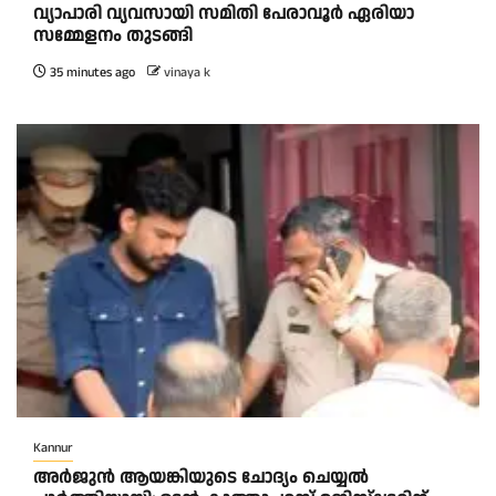
വ്യാപാരി വ്യവസായി സമിതി പേരാവൂർ ഏരിയാ
സമ്മേളനം തുടങ്ങി
35 minutes ago
vinaya k
Kannur
അര്‍ജുന്‍ ആയങ്കിയുടെ ചോദ്യം ചെയ്യല്‍