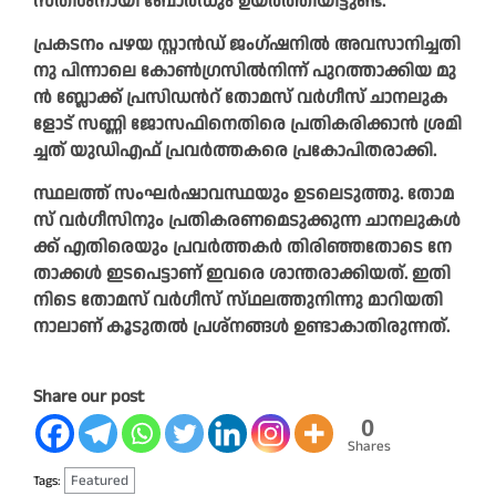
സ​തീ​ശ​നാ​യി ബോ​ർ​ഡും ഉ​യ​ർ​ത്തി​യി​ട്ടു​ണ്ട്.
പ്ര​ക​ട​നം പ​ഴ​യ സ്റ്റാ​ൻ​ഡ് ജം​ഗ്ഷ​നി​ൽ അ​വ​സാ​നി​ച്ച​തി​
നു പി​ന്നാ​ലെ കോ​ൺ​ഗ്ര​സി​ൽ​നി​ന്ന് പു​റ​ത്താ​ക്കി​യ മു​
ൻ ബ്ലോ​ക്ക് പ്ര​സി​ഡ​ന്‍റ് തോ​മ​സ് വ​ർ​ഗീ​സ് ചാ​ന​ലു​ക​
ളോ​ട് സ​ണ്ണി ജോ​സ​ഫി​നെ​തി​രെ പ്ര​തി​ക​രി​ക്കാ​ൻ ശ്ര​മി​
ച്ച​ത് യു​ഡി​എ​ഫ് പ്ര​വ​ർ​ത്ത​ക​രെ പ്ര​കോ​പി​ത​രാ​ക്കി.
സ്ഥ​ല​ത്ത് സം​ഘ​ർ​ഷാ​വ​സ്ഥ​യും ഉ​ട​ലെ​ടു​ത്തു. തോ​മ​
സ് വ​ർ​ഗീ​സി​നും പ്ര​തി​ക​ര​ണ​മെ​ടു​ക്കു​ന്ന ചാ​ന​ലു​ക​ൾ​
ക്ക് എ​തി​രെ​യും പ്ര​വ​ർ​ത്ത​ക​ർ തി​രി​ഞ്ഞ​തോ​ടെ നേ​
താ​ക്ക​ൾ ഇ​ട​പെ​ട്ടാ​ണ് ഇ​വ​രെ ശാ​ന്ത​രാ​ക്കി​യ​ത്. ഇ​തി​
നി​ടെ തോ​മ​സ് വ​ർ​ഗീ​സ് സ്‌​ഥ​ല​ത്തു​നി​ന്നു മാ​റി​യ​തി​
നാ​ലാ​ണ് കൂ​ടു​ത​ൽ പ്ര​ശ്ന​ങ്ങ​ൾ ഉ​ണ്ടാ​കാ​തി​രു​ന്ന​ത്.
Share our post
0
Shares
Featured
Tags: