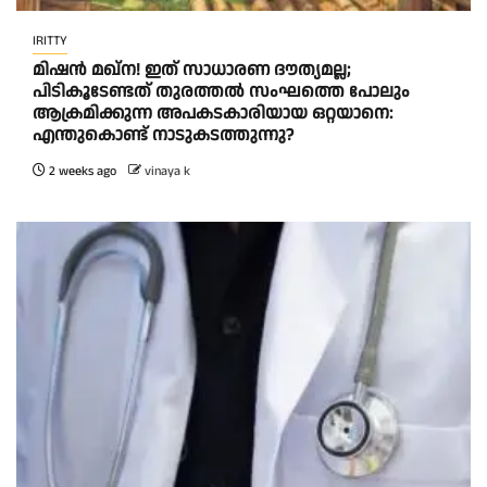
IRITTY
മിഷൻ മഖ്ന! ഇത് സാധാരണ ദൗത്യമല്ല;
പിടികൂടേണ്ടത് തുരത്തൽ സംഘത്തെ പോലും
ആക്രമിക്കുന്ന അപകടകാരിയായ ഒറ്റയാനെ:
എന്തുകൊണ്ട് നാടുകടത്തുന്നു?
2 weeks ago
vinaya k