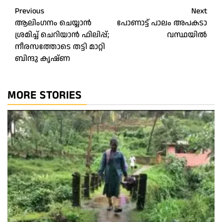
Post
Previous
Next
ആലിംഗനം ചെയ്യാന്‍
പോ​ണാ​ട്ട് പാ​ലം അ​പ​ക​ടാ​
navigation
ശ്രമിച്ച് ചെറിയാന്‍ ഫിലിപ്പ്;
വ​സ്ഥ​യി​ൽ
നീരസത്തോടെ തട്ടി മാറ്റി
ബിന്ദു കൃഷ്ണ
MORE STORIES