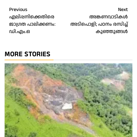
Post
Previous
Next
എലിപ്പനിക്കെതിരെ
അങ്കണവാടികൾ
navigation
ജാഗ്രത പാലിക്കണം:
അടിപൊളി; പഠനം രസിച്ച്
ഡി.എം.ഒ
കുഞ്ഞുങ്ങൾ
MORE STORIES