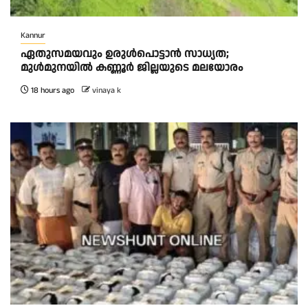
Kannur
ഏതുസമയവും ഉരുൾപൊട്ടാൻ സാധ്യത;
മുൾമുനയിൽ കണ്ണൂർ ജില്ലയുടെ മലയോരം
18 hours ago
vinaya k