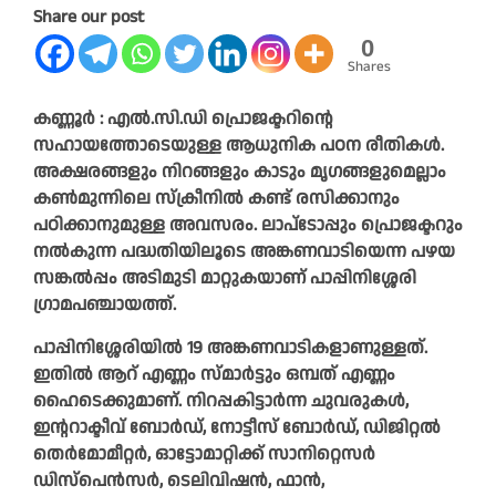
Share our post
0
Shares
കണ്ണൂർ : എൽ.സി.ഡി പ്രൊജക്ടറിന്റെ
സഹായത്തോടെയുള്ള ആധുനിക പഠന രീതികൾ.
അക്ഷരങ്ങളും നിറങ്ങളും കാടും മൃഗങ്ങളുമെല്ലാം
കൺമുന്നിലെ സ്‌ക്രീനിൽ കണ്ട് രസിക്കാനും
പഠിക്കാനുമുള്ള അവസരം. ലാപ്ടോപ്പും പ്രൊജക്ടറും
നൽകുന്ന പദ്ധതിയിലൂടെ അങ്കണവാടിയെന്ന പഴയ
സങ്കൽപ്പം അടിമുടി മാറ്റുകയാണ് പാപ്പിനിശ്ശേരി
ഗ്രാമപഞ്ചായത്ത്.
പാപ്പിനിശ്ശേരിയിൽ 19 അങ്കണവാടികളാണുള്ളത്.
ഇതിൽ ആറ് എണ്ണം സ്മാർട്ടും ഒമ്പത് എണ്ണം
ഹൈടെക്കുമാണ്. നിറപ്പകിട്ടാർന്ന ചുവരുകൾ,
ഇന്ററാക്ടീവ് ബോർഡ്, നോട്ടീസ് ബോർഡ്, ഡിജിറ്റൽ
തെർമോമീറ്റർ, ഓട്ടോമാറ്റിക്ക് സാനിറ്റെസർ
ഡിസ്പെൻസർ, ടെലിവിഷൻ, ഫാൻ,