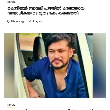
Kerala
കൊട്ടിയൂർ ബാവലി പുഴയിൽ കാണാതായ
വയോധികയുടെ മൃതദേഹം കണ്ടെത്തി
5 hours ago
vinaya k
Kerala