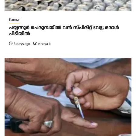
Kannur
പയ്യന്നൂർ പെരുമ്പയിൽ വൻ സ്‌പിരിറ്റ് വേട്ട; ഒരാൾ
പിടിയിൽ
3 days ago
vinaya k