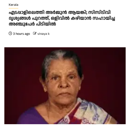
Kerala
എടപ്പാളിലെത്തി അർജുൻ ആയങ്കി; സിസിടിവി
ദൃശ്യങ്ങൾ പുറത്ത്, ഒളിവിൽ കഴിയാൻ സഹായിച്ച
അഞ്ചുപേർ പിടിയിൽ
3 hours ago
vinaya k