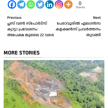
0
Shares
Post
Previous
Next
പ്ലസ് വൺ സ്പോര്‍ട്സ്
പേരാവൂരിൽ എലഗൻസ
navigation
ക്വാട്ടാ പ്രവേശനം:
കളക്ഷൻസ് പ്രവർത്തനം
അപേക്ഷ ജൂലൈ 22 വരെ
തുടങ്ങി
MORE STORIES