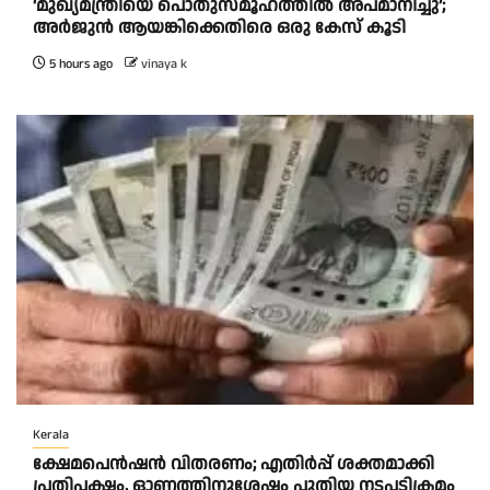
‘മുഖ്യമന്ത്രിയെ പൊതുസമൂഹത്തിൽ അപമാനിച്ചു’;
അർജുൻ ആയങ്കിക്കെതിരെ ഒരു കേസ് കൂടി
5 hours ago
vinaya k
Kerala
ക്ഷേമപെൻഷൻ വിതരണം; എതിർപ്പ് ശക്തമാക്കി
പ്രതിപക്ഷം, ഓണത്തിനുശേഷം പുതിയ നടപടിക്രമം