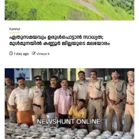
Kannur
ഏതുസമയവും ഉരുൾപൊട്ടാൻ സാധ്യത;
മുൾമുനയിൽ കണ്ണൂർ ജില്ലയുടെ മലയോരം
1 day ago
vinaya k