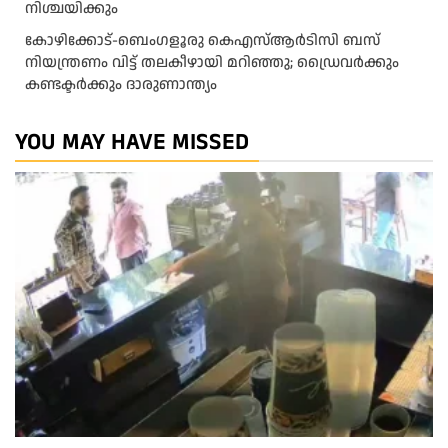
നിശ്ചയിക്കും
കോഴിക്കോട്-ബെംഗളൂരു കെഎസ്ആര്‍ടിസി ബസ്
നിയന്ത്രണം വിട്ട് തലകീഴായി മറിഞ്ഞു; ഡ്രെെവർക്കും
കണ്ടക്ടർക്കും ദാരുണാന്ത്യം
YOU MAY HAVE MISSED