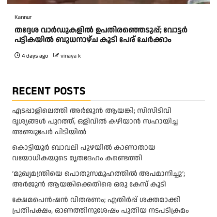
Kannur
തദ്ദേശ വാർഡുകളിൽ ഉപതിരഞ്ഞെടുപ്പ്; വോട്ടർ
പട്ടികയിൽ ബുധനാഴ്ച കൂടി പേര് ചേർക്കാം
4 days ago
vinaya k
RECENT POSTS
എടപ്പാളിലെത്തി അർജുൻ ആയങ്കി; സിസിടിവി
ദൃശ്യങ്ങൾ പുറത്ത്, ഒളിവിൽ കഴിയാൻ സഹായിച്ച
അഞ്ചുപേർ പിടിയിൽ
കൊട്ടിയൂർ ബാവലി പുഴയിൽ കാണാതായ
വയോധികയുടെ മൃതദേഹം കണ്ടെത്തി
‘മുഖ്യമന്ത്രിയെ പൊതുസമൂഹത്തിൽ അപമാനിച്ചു’;
അർജുൻ ആയങ്കിക്കെതിരെ ഒരു കേസ് കൂടി
ക്ഷേമപെൻഷൻ വിതരണം; എതിർപ്പ് ശക്തമാക്കി
പ്രതിപക്ഷം, ഓണത്തിനുശേഷം പുതിയ നടപടിക്രമം