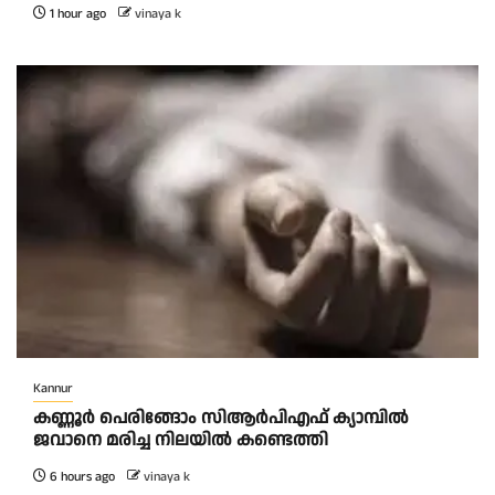
1 hour ago
vinaya k
Kannur
കണ്ണൂർ പെരിങ്ങോം സിആർപിഎഫ് ക്യാമ്പിൽ
ജവാനെ മരിച്ച നിലയിൽ കണ്ടെത്തി
6 hours ago
vinaya k