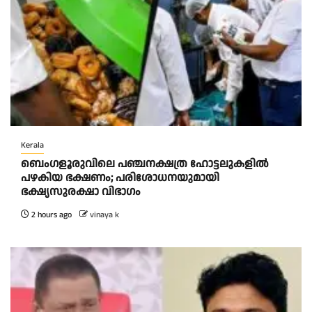
Kerala
ബെംഗളൂരുവിലെ പഞ്ചനക്ഷത്ര ഹോട്ടലുകളിൽ
പഴകിയ ഭക്ഷണം; പരിശോധനയുമായി
ഭക്ഷ്യസുരക്ഷാ വിഭാഗം
2 hours ago
vinaya k