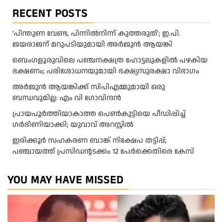
RECENT POSTS
‘പിന്തുണ വേണ്ട, പിന്നിൽനിന്ന് കുത്തരുത്’; ഇ.പി.
ജയരാജന് മറുപടിയുമായി അർജുൻ ആയങ്കി
ബെംഗളൂരുവിലെ പഞ്ചനക്ഷത്ര ഹോട്ടലുകളിൽ പഴകിയ
ഭക്ഷണം; പരിശോധനയുമായി ഭക്ഷ്യസുരക്ഷാ വിഭാഗം
അര്‍ജുന്‍ ആയങ്കിക്ക് സിപിഎമ്മുമായി ഒരു
ബന്ധവുമില്ല: എം വി ഗോവിന്ദന്‍
പ്രായപൂർത്തിയാകാത്ത പെൺകുട്ടിയെ പീഡിപ്പിച്ച്
ഗർഭിണിയാക്കി; യുവാവ് അറസ്റ്റിൽ
ഇരിക്കൂർ സഹകരണ ബാങ്ക് നിക്ഷേപ തട്ടിപ്പ്;
പഞ്ചായത്ത് പ്രസിഡൻ്റടക്കം 12 പേർക്കെതിരെ കേസ്
YOU MAY HAVE MISSED