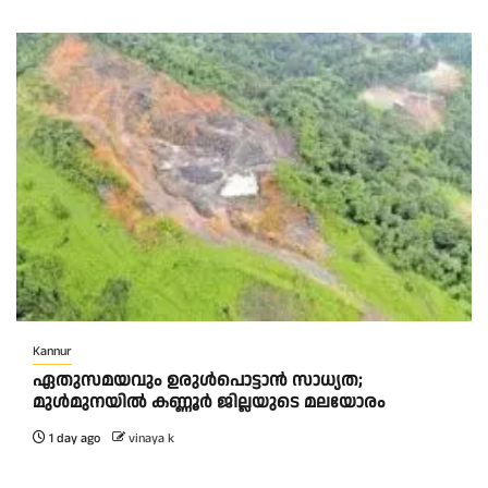
Kannur
ഏതുസമയവും ഉരുൾപൊട്ടാൻ സാധ്യത;
മുൾമുനയിൽ കണ്ണൂർ ജില്ലയുടെ മലയോരം
1 day ago
vinaya k