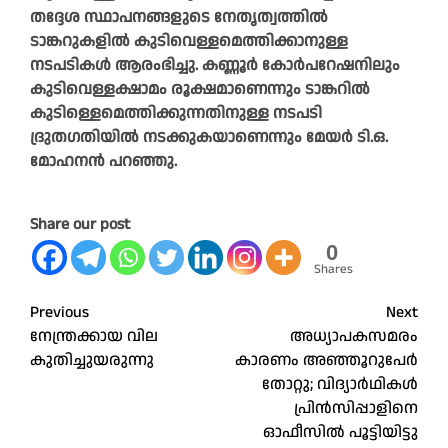
തദ്ദേശ സ്ഥാപനങ്ങളുടെ നേതൃത്വത്തിൽ
ടാങ്കറുകളിൽ കുടിവെള്ളമെത്തിക്കാനുള്ള
നടപടികൾ ആരംഭിച്ചു. കണ്ണൂർ കോർപറേഷനിലും
കുടിവെള്ളക്ഷാമം രൂക്ഷമാണെന്നും ടാങ്കറിൽ
കുടിള്ളെമെത്തിക്കുന്നതിനുള്ള നടപടി
ദ്രുതഗതിയിൽ നടക്കുകയാണെന്നും മേയർ ടി.ഒ.
മോഹനൻ പറഞ്ഞു.
Share our post
0
Shares
Post
Previous
Next
നേന്ത്രക്കായ വില
അധ്യാപകസമരം
navigation
കുതിച്ചുയരുന്നു
കാരണം അഞ്ഞൂറുപേർ
തോറ്റു; വിദ്യാർഥികൾ
പ്രിന്‍സിപ്പാളിനെ
ഓഫീസില്‍ പൂട്ടിയിട്ടു