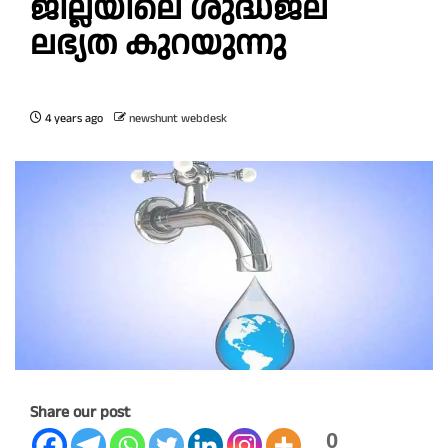
ജില്ലയിലെ ശുദ്ധജല
ലഭ്യത കുറയുന്നു
4 years ago
newshunt webdesk
Share our post
0