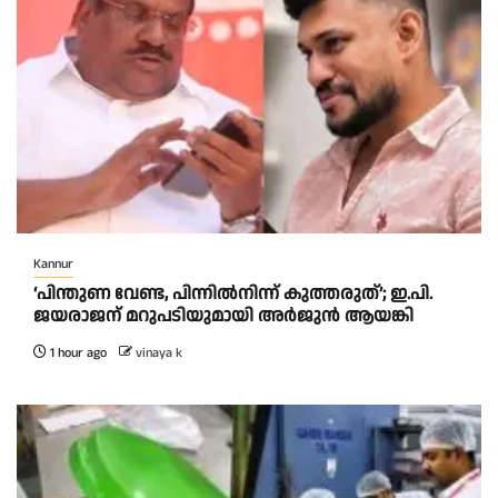
Kannur
‘പിന്തുണ വേണ്ട, പിന്നിൽനിന്ന് കുത്തരുത്’; ഇ.പി.
ജയരാജന് മറുപടിയുമായി അർജുൻ ആയങ്കി
1 hour ago
vinaya k