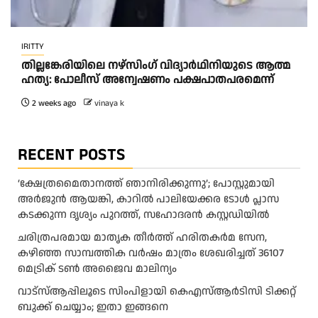
IRITTY
തി​ല്ല​ങ്കേ​രി​യി​ലെ ന​ഴ്‌​സിം​ഗ് വി​ദ്യാ​ർ​ഥി​നി​യു​ടെ ആ​ത്മ​
ഹ​ത്യ: പോ​ലീ​സ് അ​ന്വേ​ഷ​ണം പ​ക്ഷ​പാ​ത​പ​ര​മെ​ന്ന്
2 weeks ago
vinaya k
RECENT POSTS
‘ക്ഷേത്രമൈതാനത്ത് ഞാനിരിക്കുന്നു’; പോസ്റ്റുമായി
അർജുൻ ആയങ്കി, കാറിൽ പാലിയേക്കര ടോൾ പ്ലാസ
കടക്കുന്ന ദൃശ്യം പുറത്ത്, സഹോദരൻ കസ്റ്റഡിയിൽ
ചരിത്രപരമായ മാതൃക തീര്‍ത്ത് ഹരിതകര്‍മ സേന,
കഴിഞ്ഞ സാമ്പത്തിക വര്‍ഷം മാത്രം ശേഖരിച്ചത് 36107
മെട്രിക് ടണ്‍ അജൈവ മാലിന്യം
വാട്‌സ്ആപ്പിലൂടെ സിംപിളായി കെഎസ്ആര്‍ടിസി ടിക്കറ്റ്
ബുക്ക് ചെയ്യാം; ഇതാ ഇങ്ങനെ