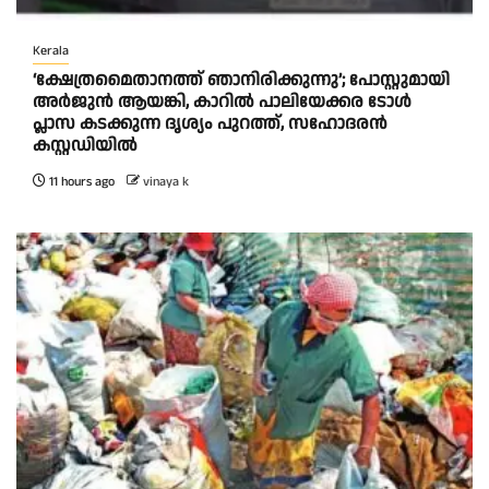
Kerala
‘ക്ഷേത്രമൈതാനത്ത് ഞാനിരിക്കുന്നു’; പോസ്റ്റുമായി
അർജുൻ ആയങ്കി, കാറിൽ പാലിയേക്കര ടോൾ
പ്ലാസ കടക്കുന്ന ദൃശ്യം പുറത്ത്, സഹോദരൻ
കസ്റ്റഡിയിൽ
11 hours ago
vinaya k