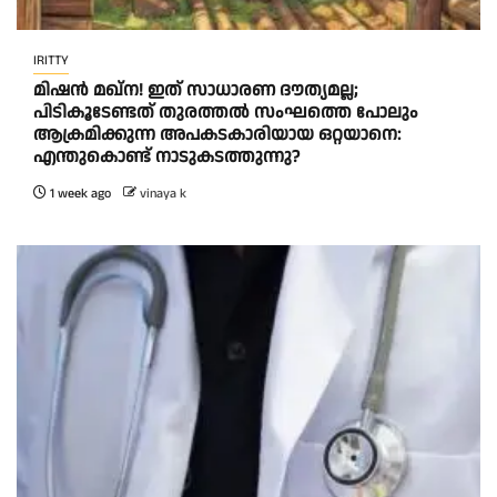
IRITTY
മിഷൻ മഖ്ന! ഇത് സാധാരണ ദൗത്യമല്ല;
പിടികൂടേണ്ടത് തുരത്തൽ സംഘത്തെ പോലും
ആക്രമിക്കുന്ന അപകടകാരിയായ ഒറ്റയാനെ:
എന്തുകൊണ്ട് നാടുകടത്തുന്നു?
1 week ago
vinaya k