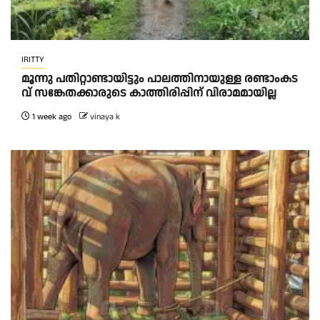
IRITTY
മൂ​ന്നു പ​തി​റ്റാ​ണ്ടാ​യി​ട്ടും പാ​ല​ത്തി​നാ​യു​ള്ള ര​ണ്ടാംക​ട​
വ് സ​ങ്കേ​ത​ക്കാ​രു​ടെ കാ​ത്തി​രി​പ്പി​ന് വി​രാ​മ​മാ​യി​ല്ല
1 week ago
vinaya k