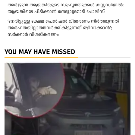
അർജുൻ ആയങ്കിയുടെ സുഹൃത്തുക്കൾ കസ്റ്റഡിയിൽ;
ആയങ്കിയെ പിടിക്കാൻ നെട്ടോട്ടമോടി പോലീസ്
‘നേരിട്ടുള്ള ക്ഷേമ പെൻഷൻ വിതരണം നി‍‍ർത്തുന്നത്
അർഹതയില്ലാത്തവർക്ക് കിട്ടുന്നത് ഒഴിവാക്കാൻ’;
സർക്കാ‍ർ വിശദീകരണം
YOU MAY HAVE MISSED