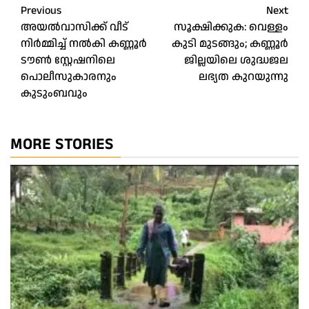
Post
Previous
Next
അയൽവാസിക്ക് വീട്
സൂക്ഷിക്കുക: വെള്ളം
navigation
നിർമ്മിച്ച് നൽകി കണ്ണൂർ
കുടി മുടങ്ങും; കണ്ണൂര്‍
ടൗൺ സ്റ്റേഷനിലെ
ജില്ലയിലെ ശുദ്ധജല
പൊലീസുകാരനും
ലഭ്യത കുറയുന്നു
കുടുംബവും
MORE STORIES