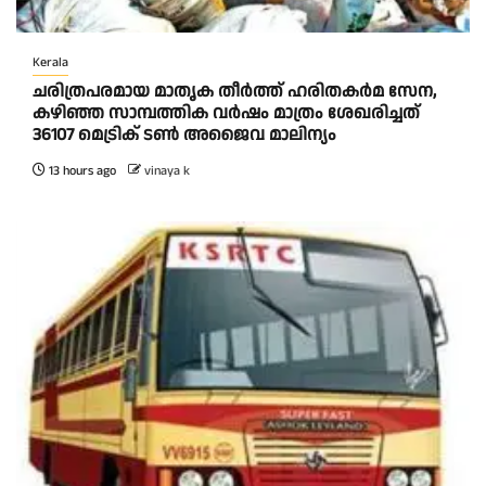
Kerala
ചരിത്രപരമായ മാതൃക തീര്‍ത്ത് ഹരിതകര്‍മ സേന,
കഴിഞ്ഞ സാമ്പത്തിക വര്‍ഷം മാത്രം ശേഖരിച്ചത്
36107 മെട്രിക് ടണ്‍ അജൈവ മാലിന്യം
13 hours ago
vinaya k