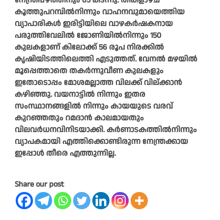
നേന്ത്രപ്പഴത്തിനും 65 കടന്നു. തിങ്കളാഴ്ച
കൂത്തുപറമ്പിൽനിന്നും വാഹനവുമായെത്തിയ
വ്യാപാരികൾ ഇരിട്ടിയിലെ വാഴകർഷകനായ
പരുത്തിവേലിൽ ജോണിയിൽനിന്നും 150
കുലകളാണ് കിലോക്ക് 56 രൂപ നിരക്കിൽ
കൃഷിയിടത്തിലെത്തി എടുത്തത്. വേനൽ മഴയിൽ
മൂപ്പെത്താതെ തകർന്നുവീണ കുലകളും
ഇതോടൊപ്പം മോശമല്ലാത്ത വിലക്ക് വില്ക്കാൻ
കഴിഞ്ഞു. വയനാട്ടിൽ നിന്നും ഇതര
സംസ്ഥാനങ്ങളിൽ നിന്നും കായയുടെ വരവ്
കുറഞ്ഞതും റമദാൻ കാലമായതും
വിലവർധനവിനിടയാക്കി. കർണാടകത്തിൽനിന്നും
വ്യാപകമായി എത്തിക്കൊണ്ടിരുന്ന നേന്ത്രക്കായ
ഇപ്പോൾ തീരെ എത്തുന്നില്ല.
Share our post