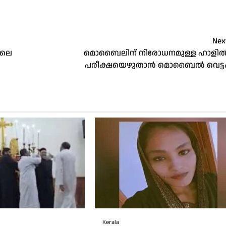
Nex
യിലെ
മൊബൈലിന് നിരോധനമുള്ള ഹാളി
പരീക്ഷയെഴുതാൻ മൊബൈൽ വെട്ട
Kerala