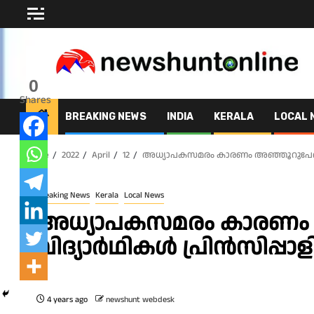
Skip
to
content
0
Shares
BREAKING NEWS
INDIA
KERALA
LOCAL 
Home
2022
April
12
അധ്യാപകസമരം കാരണം അഞ്ഞൂറുപേർ തോറ്റ
Breaking News
Kerala
Local News
അധ്യാപകസമരം കാരണം അ
വിദ്യാർഥികൾ പ്രിന്‍സിപ്പാള
4 years ago
newshunt webdesk