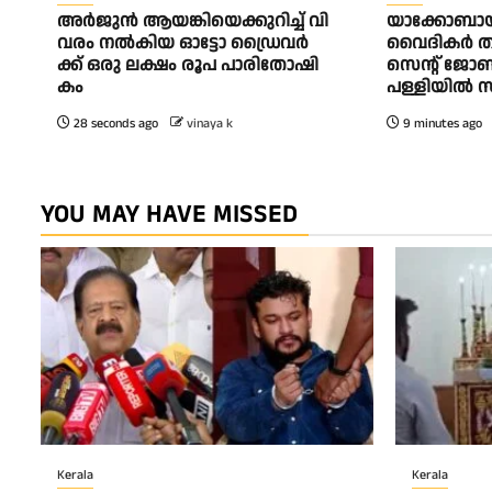
അ​ർ​ജു​ൻ ആ​യ​ങ്കി​യെ​ക്കു​റി​ച്ച് വി​
യാക്കോബാ
വ​രം ന​ൽ​കി​യ ഓ​ട്ടോ ഡ്രൈ​വ​ർ​
വൈദികർ തമ്മ
ക്ക് ഒ​രു ല​ക്ഷം രൂ​പ പാ​രി​തോ​ഷി​
സെന്റ്‌ ജ
കം
പള്ളിയിൽ
28 seconds ago
vinaya k
9 minutes ago
YOU MAY HAVE MISSED
Kerala
Kerala