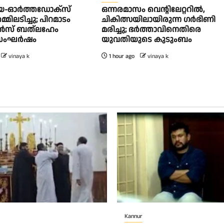
യ-ഓർത്തഡോക്സ്
ഒന്നരമാസം വെന്റിലേറ്ററിൽ,
ിലടിച്ചു; പിറമാടം
ചികിത്സയിലായിരുന്ന ഗർഭിണി
ോൺസ് ബത്ലഹേം
മരിച്ചു; ഭർത്താവിനെതിരെ
 സംഘർഷം
യുവതിയുടെ കുടുംബം
vinaya k
1 hour ago
vinaya k
Kannur