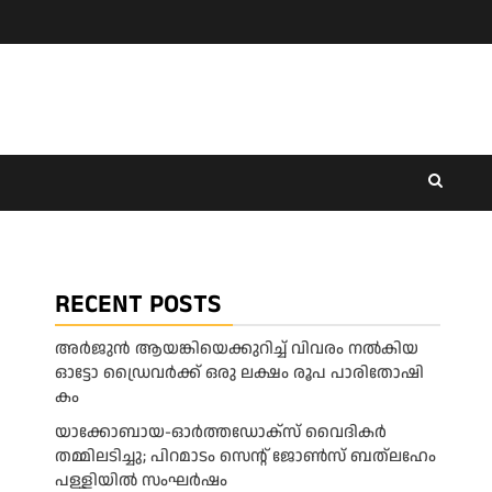
RECENT POSTS
അ​ർ​ജു​ൻ ആ​യ​ങ്കി​യെ​ക്കു​റി​ച്ച് വി​വ​രം ന​ൽ​കി​യ
ഓ​ട്ടോ ഡ്രൈ​വ​ർ​ക്ക് ഒ​രു ല​ക്ഷം രൂ​പ പാ​രി​തോ​ഷി​
കം
യാക്കോബായ-ഓർത്തഡോക്സ് വൈദികർ
തമ്മിലടിച്ചു; പിറമാടം സെന്റ്‌ ജോൺസ് ബത്ലഹേം
പള്ളിയിൽ സംഘർഷം