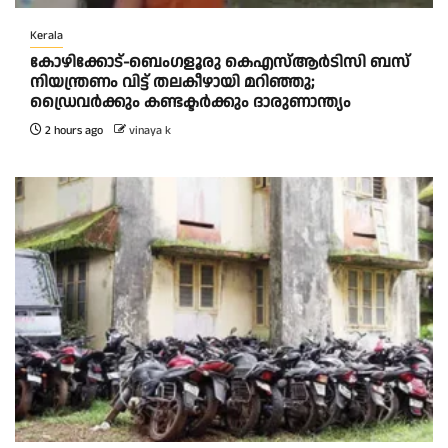
Kerala
കോഴിക്കോട്-ബെംഗളൂരു കെഎസ്ആര്‍ടിസി ബസ്
നിയന്ത്രണം വിട്ട് തലകീഴായി മറിഞ്ഞു;
ഡ്രെെവർക്കും കണ്ടക്ടർക്കും ദാരുണാന്ത്യം
2 hours ago
vinaya k