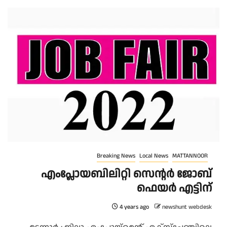
Breaking News
Local News
MATTANNOOR
എംപ്ലോയബിലിറ്റി സെന്റർ ജോബ്
ഫെയര്‍ എട്ടിന്
4 years ago
newshunt webdesk