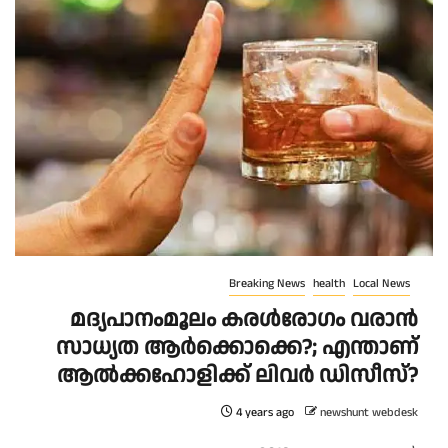
Breaking News
health
Local News
മദ്യപാനംമൂലം കരൾരോഗം വരാൻ
സാധ്യത ആർക്കൊക്കെ?; എന്താണ്
ആൽക്കഹോളിക്ക് ലിവർ ഡിസീസ്?
4 years ago
newshunt webdesk