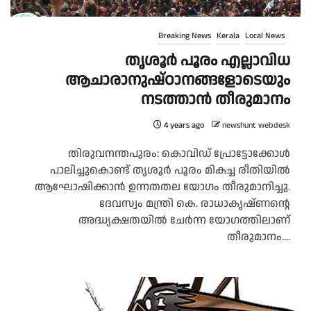
Breaking News
Kerala
Local News
തൃശൂർ പൂരം എല്ലാവിധ
ആചാരാനുഷ്ഠാനങ്ങളോടെയും
നടത്താൻ തീരുമാനം
4 years ago
newshunt webdesk
തിരുവനന്തപുരം: കൊവിഡ് പ്രോട്ടോക്കോൾ
പാലിച്ചുകൊണ്ട് തൃശൂർ പൂരം മികച്ച രീതിയിൽ
ആഘോഷിക്കാൻ ഉന്നതതല യോഗം തീരുമാനിച്ചു.
ദേവസ്വം മന്ത്രി കെ. രാധാകൃഷ്ണന്റെ
അദ്ധ്യക്ഷതയിൽ ചേർന്ന യോഗത്തിലാണ്
തീരുമാനം....