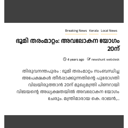
Breaking News
Kerala
Local News
ഭൂമി തരംമാറ്റം: അവലോകന യോഗം
20ന്
4 years ago
newshunt webdesk
തിരുവനന്തപുരം : ഭൂമി തരംമാറ്റം സംബന്ധിച്ച
അപേക്ഷകൾ തീർപ്പാക്കുന്നതിന്റെ പുരോഗതി
വിലയിരുത്താൻ 20ന് മുഖ്യമന്ത്രി പിണറായി
വിജയന്റെ അധ്യക്ഷതയിൽ അവലോകന യോഗം
ചേരും. മന്ത്രിമാരായ കെ. രാജൻ,...