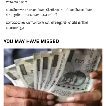
താമസക്കാർ
അധിക്ഷേപ പരാമര്‍ശം; ടി.ജി.മോഹന്‍ദാസിനെതിരെ
ചെറുവിരലനക്കാതെ പൊലീസ്
ഇസ്‍ലാമിക പണ്ഡിതൻ എ. അബ്ദുൽ ഹമീദ് മദീനി
അന്തരിച്ചു
YOU MAY HAVE MISSED