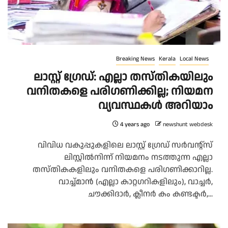
Breaking News
Kerala
Local News
ലാസ്റ്റ് ഗ്രേഡ്: എല്ലാ തസ്തികയിലും
വനിതകളെ പരിഗണിക്കില്ല; നിയമന
വ്യവസ്ഥകൾ അറിയാം
4 years ago
newshunt webdesk
വിവിധ വകുപ്പുകളിലെ ലാസ്റ്റ് ഗ്രേഡ് സർവന്റ്സ്
ലിസ്റ്റിൽനിന്ന് നിയമനം നടത്തുന്ന എല്ലാ
തസ്തികകളിലും വനിതകളെ പരിഗണിക്കാറില്ല.
വാച്ച്മാൻ (എല്ലാ കാറ്റഗറികളിലും), വാച്ചർ,
ചൗക്കിദാർ, ക്ലീനർ കം കണ്ടക്ടർ,...