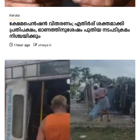
Kerala
ക്ഷേമപെൻഷൻ വിതരണം; എതിർപ്പ് ശക്തമാക്കി
പ്രതിപക്ഷം, ഓണത്തിനുശേഷം പുതിയ നടപടിക്രമം
നിശ്ചയിക്കും
1 hour ago
vinaya k