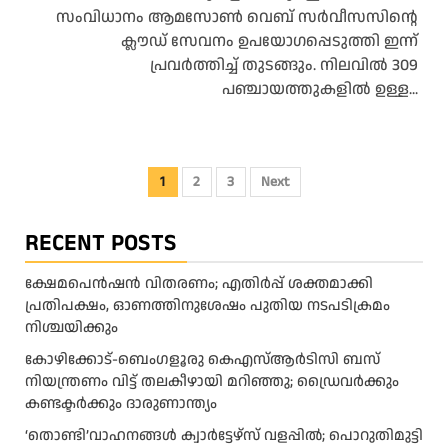
സംവിധാനം ആമസോൺ വെബ് സർവീസസിന്റെ
ക്ലൗഡ് സേവനം ഉപയോഗപ്പെടുത്തി ഇന്ന്
പ്രവർത്തിച്ച് തുടങ്ങും. നിലവിൽ 309
പഞ്ചായത്തുകളിൽ ഉള്ള...
Posts
1
2
3
Next
pagination
RECENT POSTS
ക്ഷേമപെൻഷൻ വിതരണം; എതിർപ്പ് ശക്തമാക്കി
പ്രതിപക്ഷം, ഓണത്തിനുശേഷം പുതിയ നടപടിക്രമം
നിശ്ചയിക്കും
കോഴിക്കോട്-ബെംഗളൂരു കെഎസ്ആര്‍ടിസി ബസ്
നിയന്ത്രണം വിട്ട് തലകീഴായി മറിഞ്ഞു; ഡ്രെെവർക്കും
കണ്ടക്ടർക്കും ദാരുണാന്ത്യം
‘തൊണ്ടി’വാഹനങ്ങൾ ക്വാർട്ടേഴ്സ്‌ വളപ്പിൽ; പൊറുതിമുട്ടി