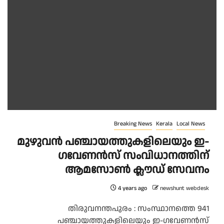
Breaking News
Kerala
Local News
മുഴുവൻ പഞ്ചായത്തുകളിലെയും ഇ-
ഗവേണൻസ് സംവിധാനത്തിന്
ആമസോൺ ക്ലൗഡ് സേവനം
4 years ago
newshunt webdesk
തിരുവനന്തപുരം : സംസ്ഥാനത്തെ 941
പഞ്ചായത്തുകളിലെയും ഇ-ഗവേണൻസ്