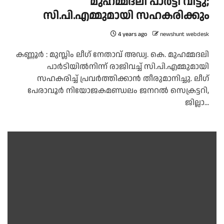
മുഹമ്മദലി പാര്‍ട്ടി വിട്ടു;
സി.പി.എമ്മുമായി സഹകരിക്കും
4 years ago
newshunt webdesk
കണ്ണൂര്‍ : മുസ്ലിം ലീഗ് നേതാവ് അഡ്വ. കെ. മുഹമ്മദലി
പാര്‍ടിയില്‍നിന്ന് രാജിവച്ച് സി.പി.എമ്മുമായി
സഹകരിച്ച് പ്രവര്‍ത്തിക്കാന്‍ തീരുമാനിച്ചു. ലീഗ്
പേരാവൂര്‍ നിയോജകമണ്ഡലം ജനറല്‍ സെക്രട്ടറി,
ജില്ലാ...