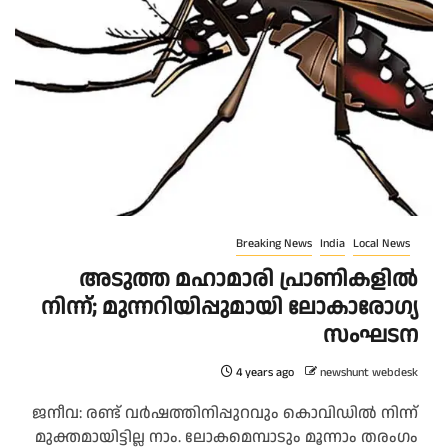
Breaking News
India
Local News
അടുത്ത മഹാമാരി പ്രാണികളില്‍
നിന്ന്; മുന്നറിയിപ്പുമായി ലോകാരോഗ്യ
സംഘടന
4 years ago
newshunt webdesk
ജനീവ: രണ്ട് വര്‍ഷത്തിനിപ്പുറവും കൊവിഡില്‍ നിന്ന്
മുക്തമായിട്ടില്ല നാം. ലോകമെമ്പാടും മൂന്നാം തരംഗം