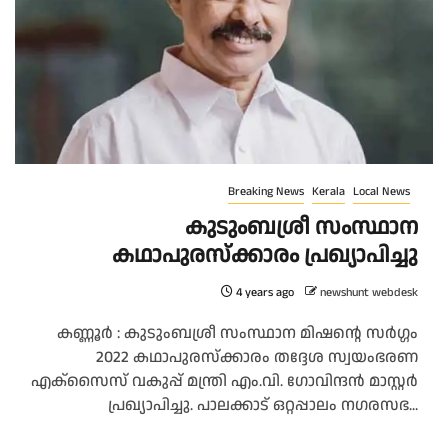
Breaking News
Kerala
Local News
കുടുംബശ്രീ സംസ്ഥാന
കഥാപുരസ്‌ക്കാരം പ്രഖ്യാപിച്ചു
4 years ago
newshunt webdesk
കണ്ണൂർ : കുടുംബശ്രീ സംസ്ഥാന മിഷന്റെ സര്‍ഗ്ഗം
2022 കഥാപുരസ്‌ക്കാരം തദ്ദേശ സ്വയംഭരണ
എക്സൈസ് വകുപ്പ് മന്ത്രി എം.വി. ഗോവിന്ദന്‍ മാസ്റ്റര്‍
പ്രഖ്യാപിച്ചു. പാലക്കാട് ഒറ്റപ്പാലം നഗരസഭ...