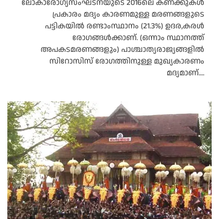
ലോകാരോഗ്യസംഘടനയുടെ 2016ലെ കണക്കുകൾ
പ്രകാരം മദ്യം കാരണമുള്ള മരണങ്ങളുടെ
പട്ടികയിൽ രണ്ടാംസ്ഥാനം (21.3%) ഉദര,കരൾ
രോഗങ്ങൾക്കാണ്. (ഒന്നാം സ്ഥാനത്ത്
അപകടമരണങ്ങളും) പാശ്ചാത്യരാജ്യങ്ങളിൽ
സിറോസിസ് രോഗത്തിനുള്ള മുഖ്യകാരണം
മദ്യമാണ്....