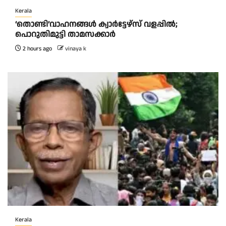
Kerala
‘തൊണ്ടി’വാഹനങ്ങൾ ക്വാർട്ടേഴ്സ്‌ വളപ്പിൽ;
പൊറുതിമുട്ടി താമസക്കാർ
2 hours ago
vinaya k
Kerala