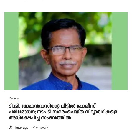
Kerala
ടി.ജി. മോഹൻദാസിന്റെ വീട്ടിൽ പോലീസ്
പരിശോധന; നടപടി സമരംചെയ്ത വിദ്യാർഥികളെ
അധിക്ഷേപിച്ച സംഭവത്തിൽ
1 hour ago
vinaya k