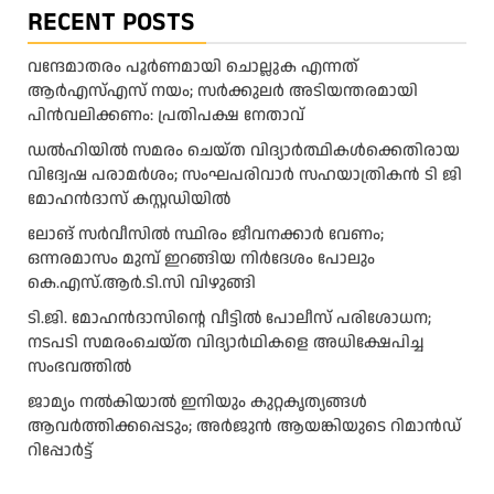
RECENT POSTS
വന്ദേമാതരം പൂർണമായി ചൊല്ലുക എന്നത്
ആര്‍എസ്എസ് നയം; സര്‍ക്കുലര്‍ അടിയന്തരമായി
പിന്‍വലിക്കണം: പ്രതിപക്ഷ നേതാവ്
ഡൽഹിയിൽ സമരം ചെയ്ത വിദ്യാർത്ഥികൾക്കെതിരായ
വിദ്വേഷ പരാമർശം; സംഘപരിവാർ സഹയാത്രികൻ ടി ജി
മോഹന്‍ദാസ് കസ്റ്റഡിയിൽ
ലോങ് സർവീസിൽ സ്ഥിരം ജീവനക്കാർ വേണം;
ഒന്നരമാസം മുമ്പ് ഇറങ്ങിയ നിർദേശം പോലും
കെ.എസ്.ആർ.ടി.സി വിഴുങ്ങി
ടി.ജി. മോഹൻദാസിന്റെ വീട്ടിൽ പോലീസ് പരിശോധന;
നടപടി സമരംചെയ്ത വിദ്യാർഥികളെ അധിക്ഷേപിച്ച
സംഭവത്തിൽ
ജാമ്യം നൽകിയാൽ ഇനിയും കുറ്റകൃത്യങ്ങൾ
ആവർത്തിക്കപ്പെടും; അർജുൻ ആയങ്കിയുടെ റിമാൻഡ്
റിപ്പോർട്ട്