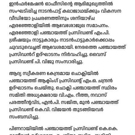
ഇൻഫർമേഷൻ ഓഫീസിന്റെ ആഭിമുഖ്യത്തിൽ
സംഘടിപ്പിച്ച നാടൻപാട്ട് കലാജാഥയ്ക്കും വികസന
വീഡിയോ പ്രചരണത്തിനും ശനിയാഴ്ച
എരഞ്ഞോളിയിൽ ആവേശോജ്വല സമാപനം.
എരഞ്ഞോളി പഞ്ചായത്ത് പ്രസിഡണ്ട് എം.പി.
ശ്രീഷയും നാട്ടുകാരും നാടൻപാട്ടുകാർക്കൊപ്പം
ചുവടുവെച്ചത് ആവേശമായി. നേരത്തെ പഞ്ചായത്ത്
പ്രസിഡൻറ് ഉദ്ഘാടനം നിർവഹിച്ചു. വൈസ്
പ്രസിഡണ്ട് പി. വിജു സംസാരിച്ചു.
ആദ്യ സ്വീകരണ കേന്ദ്രമായ ചൊക്ലിയിൽ
പഞ്ചായത്ത് ആക്ടിംഗ് പ്രസിഡന്റ് എം.ഒ. ചന്ദ്രൻ
ഉദ്ഘാടനം ചെയ്തു. ചൊക്ലി പഞ്ചായത്ത് സ്ഥിരം
സമിതി അധ്യക്ഷരായ വി.എം. റീത്ത, നവാസ്
പരത്തീന്റവിട, എൻ.പി. സജിത, മുൻ പഞ്ചായത്ത്
പ്രസിഡണ്ട് കെ.വി. വിജയൻ തുടങ്ങിയവർ
സംബന്ധിച്ചു.
പിണറായിയിൽ പഞ്ചായത്ത് പ്രസിഡണ്ട് കെ.കെ.