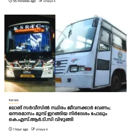
55 minutes ago
vinaya k
Kerala
ലോങ് സർവീസിൽ സ്ഥിരം ജീവനക്കാർ വേണം;
ഒന്നരമാസം മുമ്പ് ഇറങ്ങിയ നിർദേശം പോലും
കെ.എസ്.ആർ.ടി.സി വിഴുങ്ങി
1 hour ago
vinaya k