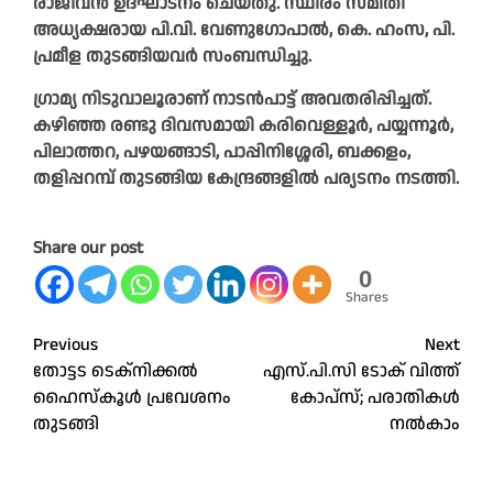
രാജീവൻ ഉദ്ഘാടനം ചെയ്തു. സ്ഥിരം സമിതി
അധ്യക്ഷരായ പി.വി. വേണുഗോപാൽ, കെ. ഹംസ, പി.
പ്രമീള തുടങ്ങിയവർ സംബന്ധിച്ചു.
ഗ്രാമ്യ നിടുവാലൂരാണ് നാടൻപാട്ട് അവതരിപ്പിച്ചത്.
കഴിഞ്ഞ രണ്ടു ദിവസമായി കരിവെള്ളൂർ, പയ്യന്നൂർ,
പിലാത്തറ, പഴയങ്ങാടി, പാപ്പിനിശ്ശേരി, ബക്കളം,
തളിപ്പറമ്പ് തുടങ്ങിയ കേന്ദ്രങ്ങളിൽ പര്യടനം നടത്തി.
Share our post
0
Shares
Post
Previous
Next
തോട്ടട ടെക്‌നിക്കല്‍
എസ്.പി.സി ടോക് വിത്ത്
navigation
ഹൈസ്‌കൂള്‍ പ്രവേശനം
കോപ്‌സ്; പരാതികള്‍
തുടങ്ങി
നല്‍കാം