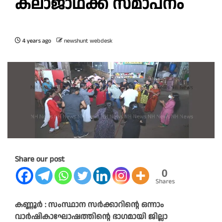
കലാജാഥക്ക് സമാപനം
4 years ago
newshunt webdesk
Share our post
0
Shares
കണ്ണൂർ : സംസ്ഥാന സർക്കാറിന്റെ ഒന്നാം
വാർഷികാഘോഷത്തിന്റെ ഭാഗമായി ജില്ലാ