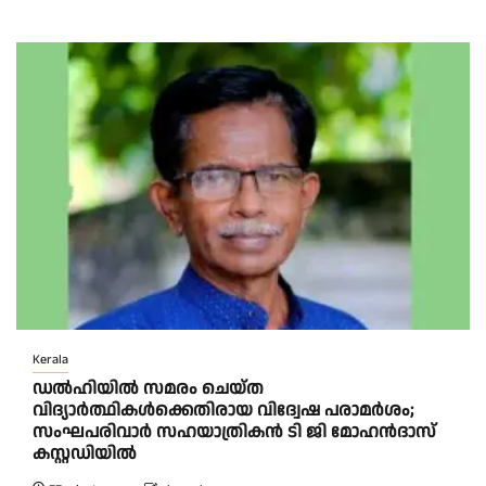
Kerala
ഡൽഹിയിൽ സമരം ചെയ്ത
വിദ്യാർത്ഥികൾക്കെതിരായ വിദ്വേഷ പരാമർശം;
സംഘപരിവാർ സഹയാത്രികൻ ടി ജി മോഹന്‍ദാസ്
കസ്റ്റഡിയിൽ