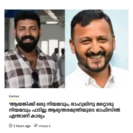
Kannur
‘ആയങ്കിക്ക് ഒരു നിയമവും, രാഹുലിനു മറ്റൊരു
നിയമവും പാടില്ല; ആഭ്യന്തരമന്ത്രിയുടെ ഓഫിസിൽ
എന്താണ് കാര്യം
2 hours ago
vinaya k