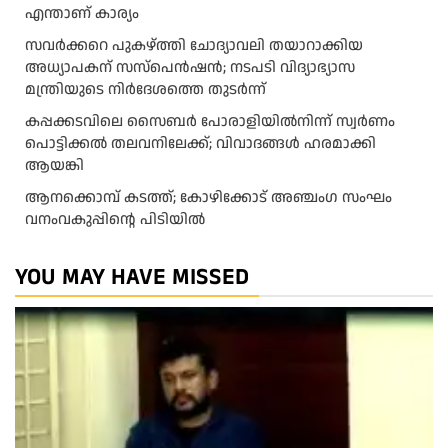
എന്താണ് കാര്യം
സവർക്കറെ പുകഴ്ത്തി ചോദ്യാവലി തയാറാക്കിയ
അധ്യാപകന് സസ്പെൻഷൻ; നടപടി വിദ്യാഭ്യാസ
മന്ത്രിയുടെ നിർദേശത്തെ തുടർന്ന്
കപ്പക്കടവിലെ സൈബർ പോരാളിയിൽനിന്ന് സ്വർണം
പൊട്ടിക്കൽ തലവനിലേക്ക്; വിവാദങ്ങൾ ഹരമാക്കി
ആയങ്കി
ആനക്കൊമ്പ് കടത്ത്; കോഴിക്കോട് അഞ്ചംഗ സംഘം
വനംവകുപ്പിന്റെ പിടിയിൽ
YOU MAY HAVE MISSED