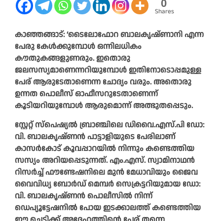
0
Shares
കാഞ്ഞങ്ങാട്: ‘ടൈലോഫോറ ബാലകൃഷ്ണാനി എന്ന
പേരു കേൾക്കുമ്പോൾ ഒന്നിലധികം
കൗതുകങ്ങളുണരും. ഇതൊരു
ജലസസ്യമാണെന്നറിയുമ്പോൾ ഇതിനോടൊപ്പമുള്ള
പേര് ആരുടേതാണെന്ന ചോദ്യം വരും. അതൊരു
ഉന്നത പൊലീസ് ഓഫീസറുടേതാണെന്ന്
കൂടിയറിയുമ്പോൾ ആരുമൊന്ന് അത്ഭുതപ്പെടും.
സ്റ്റേറ്റ് സ്പെഷ്യൽ ബ്രാഞ്ചിലെ ഡിവൈ.എസ്.പി ഡോ:
വി. ബാലകൃഷ്ണൻ പാട്ടാളിയുടെ പേരിലാണ്
കാസർകോട് കൂവപ്പാറയിൽ നിന്നും കണ്ടെത്തിയ
സസ്യം അറിയപ്പെടുന്നത്. എം.എസ്. സ്വാമിനാഥൻ
റിസർച്ച് ഫൗണ്ടേഷനിലെ മുൻ മേധാവിയും ജൈവ
വൈവിധ്യ ബോർഡ് മെമ്പർ സെക്രട്ടറിയുമായ ഡോ:
വി. ബാലകൃഷ്ണൻ പൊലീസിൽ നിന്ന്
ഡെപ്യൂട്ടേഷനിൽ പോയ ഇടക്കാലത്ത് കണ്ടെത്തിയ
ഈ ചെടിക്ക് അദ്ദേഹത്തിന്റെ പേര് തന്നെ