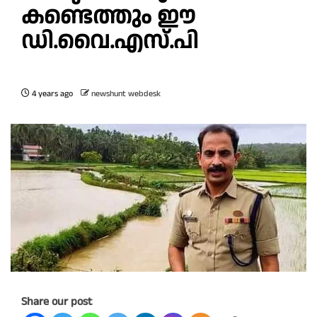
കണ്ടെത്തും ഈ
ഡി.വൈ.എസ്.പി
4 years ago
newshunt webdesk
Share our post