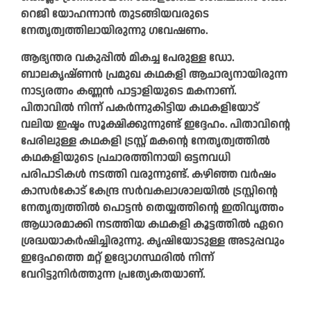
റെജി യോഹന്നാൻ തുടങ്ങിയവരുടെ
നേതൃത്വത്തിലായിരുന്നു ഗവേഷണം.
ആഭ്യന്തര വകുപ്പിൽ മികച്ച പേരുള്ള ഡോ.
ബാലകൃഷ്ണൻ പ്രമുഖ കഥകളി ആചാര്യനായിരുന്ന
നാട്യരത്നം കണ്ണൻ പാട്ടാളിയുടെ മകനാണ്.
പിതാവിൽ നിന്ന് പകർന്നുകിട്ടിയ കഥകളിയോട്
വലിയ ഇഷ്ടം സൂക്ഷിക്കുന്നുണ്ട് ഇദ്ദേഹം. പിതാവിന്റെ
പേരിലുള്ള കഥകളി ട്രസ്റ്റ് മകന്റെ നേതൃത്വത്തിൽ
കഥകളിയുടെ പ്രചാരത്തിനായി ഒട്ടനവധി
പരിപാടികൾ നടത്തി വരുന്നുണ്ട്. കഴിഞ്ഞ വർഷം
കാസർകോട് കേന്ദ്ര സർവകലാശാലയിൽ ട്രസ്റ്റിന്റെ
നേതൃത്വത്തിൽ പൊട്ടൻ തെയ്യത്തിന്റെ ഇതിവൃത്തം
ആധാരമാക്കി നടത്തിയ കഥകളി കൂട്ടത്തിൽ ഏറെ
ശ്രദ്ധയാകർഷിച്ചിരുന്നു. കൃഷിയോടുള്ള അടുപ്പവും
ഇദ്ദേഹത്തെ മറ്റ് ഉദ്യോഗസ്ഥരിൽ നിന്ന്
വേറിട്ടുനിർത്തുന്ന പ്രത്യേകതയാണ്.