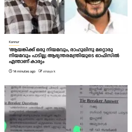
Kannur
‘ആയങ്കിക്ക് ഒരു നിയമവും, രാഹുലിനു മറ്റൊരു
നിയമവും പാടില്ല; ആഭ്യന്തരമന്ത്രിയുടെ ഓഫിസിൽ
എന്താണ് കാര്യം
14 minutes ago
vinaya k