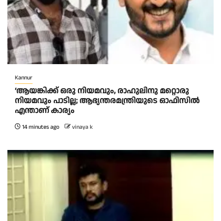
Kannur
‘ആയങ്കിക്ക് ഒരു നിയമവും, രാഹുലിനു മറ്റൊരു
നിയമവും പാടില്ല; ആഭ്യന്തരമന്ത്രിയുടെ ഓഫിസിൽ
എന്താണ് കാര്യം
14 minutes ago
vinaya k