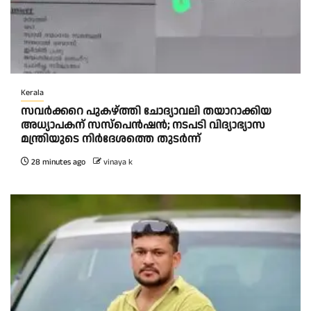
Kerala
സവർക്കറെ പുകഴ്ത്തി ചോദ്യാവലി തയാറാക്കിയ
അധ്യാപകന് സസ്പെൻഷൻ; നടപടി വിദ്യാഭ്യാസ
മന്ത്രിയുടെ നിർദേശത്തെ തുടർന്ന്
28 minutes ago
vinaya k