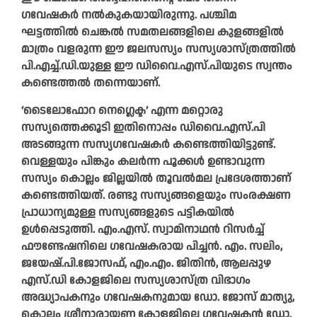
ഗവേഷകർ നൽകുകയായിരുന്നു. പശ്ചിമ
ഘട്ടത്തിൽ ചെങ്കൽ സമതലങ്ങളിലെ കുളങ്ങളിൽ
മാത്രം വളരുന്ന ഈ ജലസസ്യം സസ്യശാസ്ത്രത്തിൽ
പി.എച്ച്.ഡി.യുള്ള ഈ ഡിവൈ.എസ്.പിയുടെ സ്വന്തം
കണ്ടെത്തൽ തന്നെയാണ്.
‘ടൈലോഫോറ നെഗ്ലെക്ട’ എന്ന മറ്റൊരു
സസ്യത്തെക്കൂടി ഇതിനൊപ്പം ഡിവൈ.എസ്.പി
അടങ്ങുന്ന സസ്യഗവേഷകർ കണ്ടെത്തിയിട്ടുണ്ട്.
വെള്ളയും പിങ്കും കലർന്ന പൂക്കൾ ഉണ്ടാവുന്ന
സസ്യം കൊല്ലം ജില്ലയിൽ തൂവൽമല പ്രദേശത്താണ്
കണ്ടെത്തിയത്. രണ്ടു സസ്യങ്ങളെയും സംരക്ഷണ
പ്രാധാന്യമുള്ള സസ്യങ്ങളുടെ പട്ടികയിൽ
ഉൾപ്പെടുത്തി. എം.എസ്. സ്വാമിനാഥൻ റിസർച്ച്
ഫൗണ്ടേഷനിലെ ഗവേഷകരായ പിച്ചൻ. എം. സലിം,
ജയേഷ്.പി.ജോസഫ്, എം.എം. ജിതിൻ, ആലപ്പുഴ
എസ്.ഡി കോളജിലെ സസ്യശാസ്ത്ര വിഭാഗം
അദ്ധ്യാപകനും ഗവേഷകനുമായ ഡോ. ജോസ് മാത്യു,
കൊല്ലം ശ്രീനാരായണ കോളജിലെ ഗവേഷകൻ ഡോ.