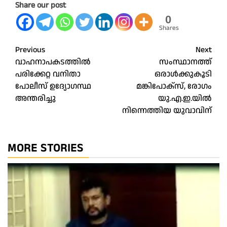
Share our post
0
Shares
Post
Previous
Next
വാഹനാപകടത്തില്‍
സംസ്ഥാനത്ത്
navigation
പരിക്കേറ്റ വനിതാ
ഒരാൾക്കുകൂടി
പോലീസ് ഉദ്യോഗസ്ഥ
മങ്കിപോക്സ്, രോ​ഗം
അന്തരിച്ചു
യു.എ.ഇ.യിൽ
നിന്നെത്തിയ യുവാവിന്
MORE STORIES