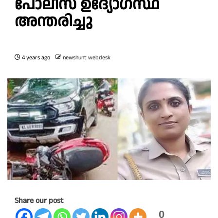
പോലീസ് ഉദ്യോഗസ്ഥ
അന്തരിച്ചു
4 years ago
newshunt webdesk
Share our post
0