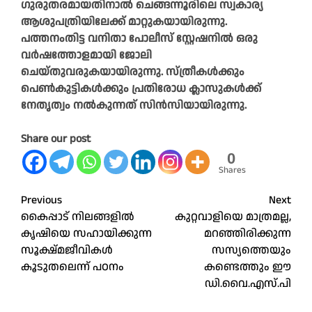
ഗുരുതരമായതിനാല്‍ ചെങ്ങന്നൂരിലെ സ്വകാര്യ
ആശുപത്രിയിലേക്ക് മാറ്റുകയായിരുന്നു.
പത്തനംതിട്ട വനിതാ പോലീസ് സ്റ്റേഷനില്‍ ഒരു
വര്‍ഷത്തോളമായി ജോലി
ചെയ്തുവരുകയായിരുന്നു. സ്ത്രീകള്‍ക്കും
പെണ്‍കുട്ടികള്‍ക്കും പ്രതിരോധ ക്ലാസുകള്‍ക്ക്
നേതൃത്വം നല്‍കുന്നത് സിന്‍സിയായിരുന്നു.
Share our post
0
Shares
Post
Previous
Next
കൈപ്പാട് നിലങ്ങളിൽ
കുറ്റവാളിയെ മാത്രമല്ല,​
navigation
കൃഷിയെ സഹായിക്കുന്ന
മറഞ്ഞിരിക്കുന്ന
സൂക്ഷ്മജീവികൾ
സസ്യത്തെയും
കൂടുതലെന്ന് പഠനം
കണ്ടെത്തും ഈ
ഡി.വൈ.എസ്.പി