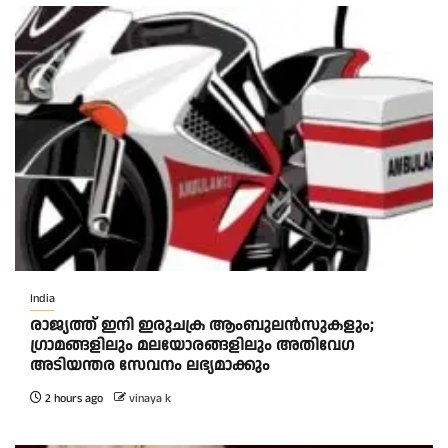
India
രാജ്യത്ത് ഇനി ഇരുചക്ര ആംബുലന്‍സുകളും;
ഗ്രാമങ്ങളിലും മലയോരങ്ങളിലും അതിവേഗ
അടിയന്തര സേവനം ലഭ്യമാക്കും
2 hours ago
vinaya k