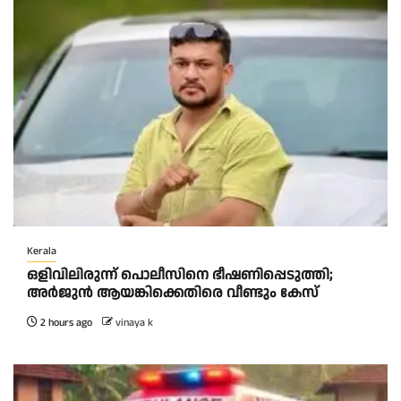
Kerala
ഒളിവിലിരുന്ന് പൊലീസിനെ ഭീഷണിപ്പെടുത്തി;
അർജുൻ ആയങ്കിക്കെതിരെ വീണ്ടും കേസ്
2 hours ago
vinaya k