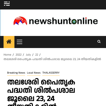
Skip
to
content
Primary
Menu
Home
2022
July
22
തലശേരി പൈതൃക പദ്ധതി ശിൽപശാല ജൂലൈ 23, 24 തീയതികളിൽ
Breaking News
Local News
THALASSERRY
തലശേരി പൈതൃക
പദ്ധതി ശിൽപശാല
ജൂലൈ 23, 24