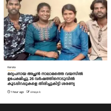
Kerala
മദ്യപനായ അച്ഛൻ നാലാമത്തെ വയസിൽ
ഉപേക്ഷിച്ചു, 26 വർഷത്തിനൊടുവിൽ
കൂടപ്പിറപ്പുകളെ തിരിച്ചുകിട്ടി ശരണ്യ
1 hour ago
vinaya k