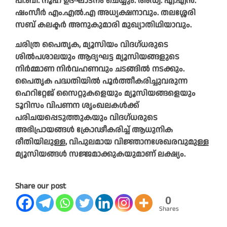
പി.ബി. നൂഹ് ഉദ്ഘാടനം ചെയ്യും. അഡ്വ. എ.എൻ.
ഷംസീർ എം.എൽ.എ അധ്യക്ഷനാവും. തലശ്ശേരി
സബ് കലക്ടർ അനുകുമാരി മുഖ്യാതിഥിയാവും.
ചരിത്ര പൈതൃക, മ്യൂസിയം വിദഗ്ധരുടെ
ശിൽപശാലയും ആദ്യഘട്ട മ്യൂസിയങ്ങളുടെ
നിർമ്മാണ നിർവഹണവും ചടങ്ങിൽ നടക്കും.
പൈതൃക പദ്ധതിയിൽ പൂർത്തീകരിച്ചുവരുന്ന
ഹെറിറ്റേജ് സൈറ്റുകളെയും മ്യൂസിയങ്ങളെയും
ടൂറിസം വിപണന ശൃംഖലകൾക്ക്
പരിചയപ്പെടുത്തുകയും വിദഗ്ധരുടെ
അഭിപ്രായങ്ങൾ ക്രോഢീകരിച്ച് ആധുനിക
രീതിയിലുള്ള, വിപുലമായ വിജ്ഞാനശേഖരവുമുള്ള
മ്യൂസിയങ്ങൾ സജ്ജമാക്കുകയുമാണ് ലക്ഷ്യം.
Share our post
0
Shares