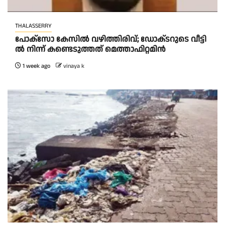
THALASSERRY
പോ​ക്സോ കേ​സി​ൽ വ​ഴി​ത്തി​രി​വ്; ഡോ​ക്‌​ട​റു​ടെ വീ​ട്ടി​
ൽ നി​ന്ന് ക​ണ്ടെ​ടു​ത്ത​ത് മെ​ത്താ​ഫി​റ്റ​മി​ൻ
1 week ago
vinaya k