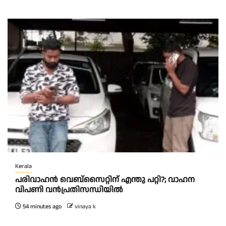
Kerala
പരിവാഹൻ വെബ്സൈറ്റിന് എന്തു പറ്റി?; വാഹന
വിപണി വന്‍പ്രതിസന്ധിയിൽ
54 minutes ago
vinaya k