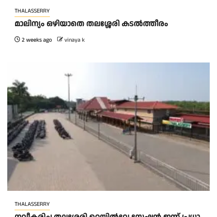
THALASSERRY
മാലിന്യം ഒഴിയാതെ തലശ്ശേരി കടൽത്തീരം
2 weeks ago
vinaya k
THALASSERRY