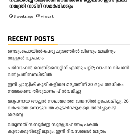
ന​വീ​ക​രി​ച്ച ത​ല​ശേ​രി റെ​യി​ൽ​വേ സ്റ്റേ​ഷ​ൻ ഇ​ന്ന് പ്ര​ധാ​
ന​മ​ന്ത്രി നാ​ടി​ന് സ​മ​ർ​പ്പി​ക്കും
3 weeks ago
vinaya k
RECENT POSTS
നെടുംപൊയിൽ-പേര്യ ചുരത്തിൽ വീണ്ടും മാലിന്യം
തള്ളൽ വ്യാപകം
പരിവാഹൻ വെബ്സൈറ്റിന് എന്തു പറ്റി?; വാഹന വിപണി
വന്‍പ്രതിസന്ധിയിൽ
ഇനി പ്ലാസ്റ്റിക് കുപ്പികളിലെ മദ്യത്തിന് 20 രൂപ അധികം
നല്‍കേണ്ട; തീരുമാനം പിന്‍വലിച്ചു
മദ്യപനായ അച്ഛൻ നാലാമത്തെ വയസിൽ ഉപേക്ഷിച്ചു, 26
വർഷത്തിനൊടുവിൽ കൂടപ്പിറപ്പുകളെ തിരിച്ചുകിട്ടി
ശരണ്യ
വരുന്നത് സമ്പൂർണ്ണ സൂര്യഗ്രഹണം; പകല്‍
കൂരാക്കൂരിരുട്ട് മൂടും; ഇനി ദിവസങ്ങള്‍ മാത്രം