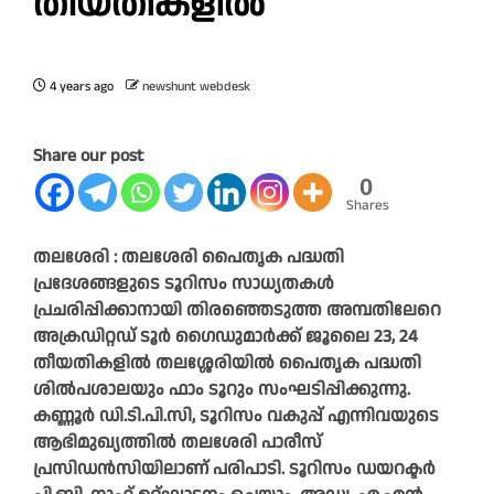
തീയതികളിൽ
4 years ago
newshunt webdesk
Share our post
0
Shares
തലശേരി : തലശേരി പൈതൃക പദ്ധതി
പ്രദേശങ്ങളുടെ ടൂറിസം സാധ്യതകൾ
പ്രചരിപ്പിക്കാനായി തിരഞ്ഞെടുത്ത അമ്പതിലേറെ
അക്രഡിറ്റഡ് ടൂർ ഗൈഡുമാർക്ക് ജൂലൈ 23, 24
തീയതികളിൽ തലശ്ശേരിയിൽ പൈതൃക പദ്ധതി
ശിൽപശാലയും ഫാം ടൂറും സംഘടിപ്പിക്കുന്നു.
കണ്ണൂർ ഡി.ടി.പി.സി, ടൂറിസം വകുപ്പ് എന്നിവയുടെ
ആഭിമുഖ്യത്തിൽ തലശേരി പാരീസ്
പ്രസിഡൻസിയിലാണ് പരിപാടി. ടൂറിസം ഡയറക്ടർ