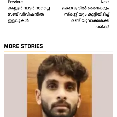
Post
Previous
Next
കണ്ണൂർ വാട്ടർ സപ്ലൈ
പേരാവൂരിൽ ബൈക്കും
navigation
സബ് ഡിവിഷനിൽ
സ്കൂട്ടിയും കൂട്ടിയിടിച്ച്
ഇളവുകൾ
രണ്ട് യുവാക്കൾക്ക്
പരിക്ക്
MORE STORIES