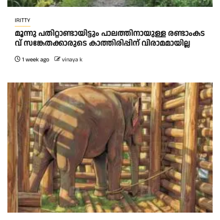
IRITTY
മൂ​ന്നു പ​തി​റ്റാ​ണ്ടാ​യി​ട്ടും പാ​ല​ത്തി​നാ​യു​ള്ള ര​ണ്ടാംക​ട​
വ് സ​ങ്കേ​ത​ക്കാ​രു​ടെ കാ​ത്തി​രി​പ്പി​ന് വി​രാ​മ​മാ​യി​ല്ല
1 week ago
vinaya k