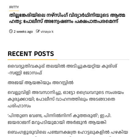
IRITTY
തി​ല്ല​ങ്കേ​രി​യി​ലെ ന​ഴ്‌​സിം​ഗ് വി​ദ്യാ​ർ​ഥി​നി​യു​ടെ ആ​ത്മ​
ഹ​ത്യ: പോ​ലീ​സ് അ​ന്വേ​ഷ​ണം പ​ക്ഷ​പാ​ത​പ​ര​മെ​ന്ന്
2 weeks ago
vinaya k
RECENT POSTS
വൈദ്യുതിവകുപ്പ് തലയിൽ അടിച്ചുകയറ്റിയ കുരിശ്‌
-സണ്ണി ജോസഫ്‌
അജയ് ആയങ്കിയും അറസ്റ്റിൽ
വെല്ലുവിളി അവസാനിച്ചു, ഓട്ടോ ഡ്രൈവറുടെ സംശയം
കുരുക്കായി; പോലീസ് വാഹനത്തിലും അടങ്ങാതെ
പരിഹാസം
‘പിന്തുണ വേണ്ട, പിന്നിൽനിന്ന് കുത്തരുത്’; ഇ.പി.
ജയരാജന് മറുപടിയുമായി അർജുൻ ആയങ്കി
ബെംഗളൂരുവിലെ പഞ്ചനക്ഷത്ര ഹോട്ടലുകളിൽ പഴകിയ