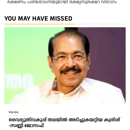
ഭക്ഷണം; പരിശോധനയുമായി ഭക്ഷ്യസുരക്ഷാ വിഭാഗം
YOU MAY HAVE MISSED
Kerala
വൈദ്യുതിവകുപ്പ് തലയിൽ അടിച്ചുകയറ്റിയ കുരിശ്‌
-സണ്ണി ജോസഫ്‌