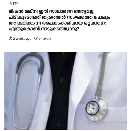
IRITTY
മിഷൻ മഖ്ന! ഇത് സാധാരണ ദൗത്യമല്ല;
പിടികൂടേണ്ടത് തുരത്തൽ സംഘത്തെ പോലും
ആക്രമിക്കുന്ന അപകടകാരിയായ ഒറ്റയാനെ:
എന്തുകൊണ്ട് നാടുകടത്തുന്നു?
2 weeks ago
vinaya k