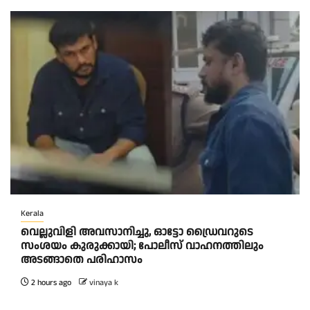
Kerala
വെല്ലുവിളി അവസാനിച്ചു, ഓട്ടോ ഡ്രൈവറുടെ
സംശയം കുരുക്കായി; പോലീസ് വാഹനത്തിലും
അടങ്ങാതെ പരിഹാസം
2 hours ago
vinaya k