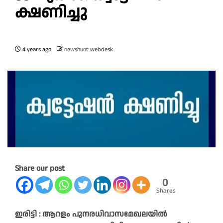
ക്ഷണിച്ചു
4 years ago
newshunt webdesk
Share our post
0
Shares
ഇരിട്ടി : ആറളം പുനരധിവാസമേഖലയിൽ