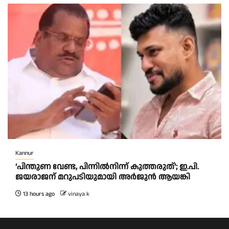
Kannur
‘പിന്തുണ വേണ്ട, പിന്നിൽനിന്ന് കുത്തരുത്’; ഇ.പി.
ജയരാജന് മറുപടിയുമായി അർജുൻ ആയങ്കി
13 hours ago
vinaya k