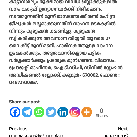
കാട്ടാനശല്യം രൂക്ഷമായ വിവിധ ബ്ലോക്കുകളിൽ
വനം വകുപ്പ് ഉദ്യോഗസ്ഥർക്ക് നിരീക്ഷണം
നടത്തുന്നതിന് മൂന്ന് മാസത്തേക്ക് രണ്ട് മഹീന്ദ്ര
ജീപ്പുകൾ ലഭ്യമാക്കുന്നതിന് വാഹന ഉടമകളിൽ
നിന്നും ക്വട്ടേഷൻ ക്ഷണിച്ചു. ക്വട്ടേഷൻ
സ്വീകരിക്കുന്ന അവസാന തീയ്യതി ജൂലൈ 27
വൈകീട്ട് മൂന്ന് മണി. ഫാമിനകത്തുള്ള വാഹന
ഉടമകൾക്കും, തദ്ദേശവാസികളായ പട്ടിക
വർഗ്ഗക്കാർക്കും പ്രത്യേക മുൻഗണന. വിലാസം:
പ്രോജക്ട് ഓഫീസർ, ഐ.ടി.ഡി.പി, സിവിൽ സ്റ്റേഷൻ
അഡീഷണൽ ബ്ലോക്ക്, കണ്ണൂർ- 670002. ഫോൺ :
04972700357.
Share our post
0
Shares
Post
Previous
Next
സ്വയംതൊഴിൽ വായ്പാ
കോളയാട്