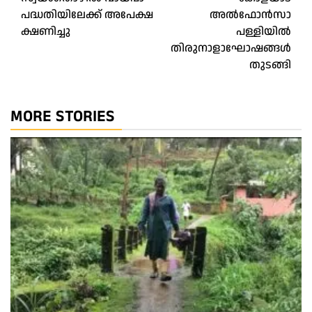
navigation
പദ്ധതിയിലേക്ക് അപേക്ഷ
അൽഫോൻസാ
ക്ഷണിച്ചു
പള്ളിയിൽ
തിരുനാളാഘോഷങ്ങൾ
തുടങ്ങി
MORE STORIES