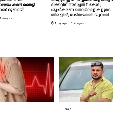
യം കണ്ട് ഞെട്ടി
ടിക്കറ്റിന് അടിച്ചത് 11 കോടി;
ാണ് ദുബായ്
ശുചീകരണ തൊഴിലാളികളുടെ
തിരച്ചിൽ, ഓടിയെത്തി യുവതി
vinaya k
1 day ago
vinaya k
Kerala