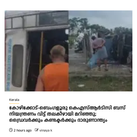
Kerala
കോഴിക്കോട്-ബെംഗളൂരു കെഎസ്ആര്‍ടിസി ബസ്
നിയന്ത്രണം വിട്ട് തലകീഴായി മറിഞ്ഞു;
ഡ്രെെവർക്കും കണ്ടക്ടർക്കും ദാരുണാന്ത്യം
2 hours ago
vinaya k