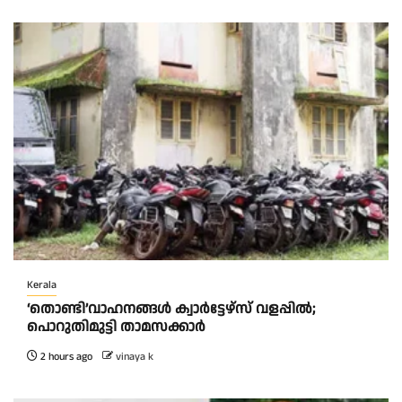
Kerala
‘തൊണ്ടി’വാഹനങ്ങൾ ക്വാർട്ടേഴ്സ്‌ വളപ്പിൽ;
പൊറുതിമുട്ടി താമസക്കാർ
2 hours ago
vinaya k