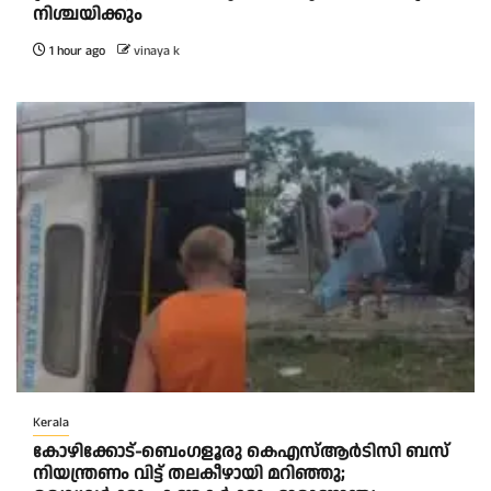
നിശ്ചയിക്കും
1 hour ago
vinaya k
Kerala
കോഴിക്കോട്-ബെംഗളൂരു കെഎസ്ആര്‍ടിസി ബസ്
നിയന്ത്രണം വിട്ട് തലകീഴായി മറിഞ്ഞു;