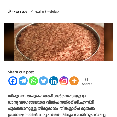
4 years ago
newshunt webdesk
Share our post
0
Shares
തിരുവനന്തപുരം: അരി ഉള്‍പ്പെടെയുള്ള
ധാന്യവര്‍ഗങ്ങളുടെ വില്‍പനയ്ക്ക് ജി.എസ്.ടി
ചുമത്താനുള്ള തീരുമാനം തിങ്കളാഴ്ച മുതല്‍
പ്രാബല്യത്തില്‍ വരും. തൈരിനും മോരിനും നാളെ