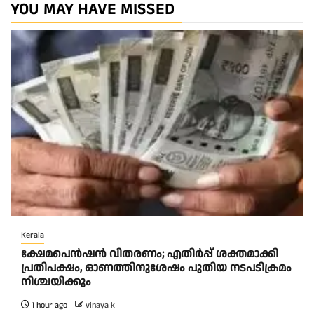
YOU MAY HAVE MISSED
Kerala
ക്ഷേമപെൻഷൻ വിതരണം; എതിർപ്പ് ശക്തമാക്കി
പ്രതിപക്ഷം, ഓണത്തിനുശേഷം പുതിയ നടപടിക്രമം
നിശ്ചയിക്കും
1 hour ago
vinaya k