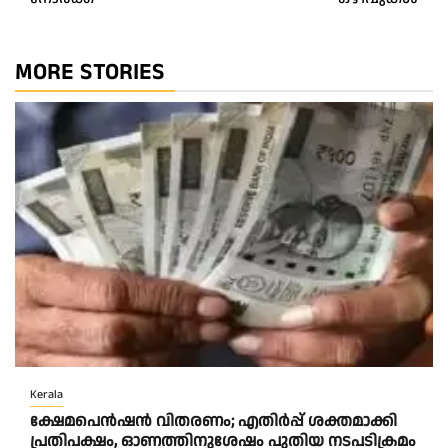
MORE STORIES
Kerala
ക്ഷേമപെൻഷൻ വിതരണം; എതിർപ്പ് ശക്തമാക്കി
പ്രതിപക്ഷം, ഓണത്തിനുശേഷം പുതിയ നടപടിക്രമം