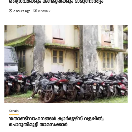
ഡ്രെെവർക്കും കണ്ടക്ടർക്കും ദാരുണാന്ത്യം
2 hours ago
vinaya k
Kerala
‘തൊണ്ടി’വാഹനങ്ങൾ ക്വാർട്ടേഴ്സ്‌ വളപ്പിൽ;
പൊറുതിമുട്ടി താമസക്കാർ