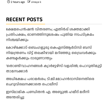
2 hours ago
vinaya k
RECENT POSTS
ക്ഷേമപെൻഷൻ വിതരണം; എതിർപ്പ് ശക്തമാക്കി
പ്രതിപക്ഷം, ഓണത്തിനുശേഷം പുതിയ നടപടിക്രമം
നിശ്ചയിക്കും
കോഴിക്കോട്-ബെംഗളൂരു കെഎസ്ആര്‍ടിസി ബസ്
നിയന്ത്രണം വിട്ട് തലകീഴായി മറിഞ്ഞു; ഡ്രെെവർക്കും
കണ്ടക്ടർക്കും ദാരുണാന്ത്യം
‘തൊണ്ടി’വാഹനങ്ങൾ ക്വാർട്ടേഴ്സ്‌ വളപ്പിൽ; പൊറുതിമുട്ടി
താമസക്കാർ
അധിക്ഷേപ പരാമര്‍ശം; ടി.ജി.മോഹന്‍ദാസിനെതിരെ
ചെറുവിരലനക്കാതെ പൊലീസ്
ഇസ്‍ലാമിക പണ്ഡിതൻ എ. അബ്ദുൽ ഹമീദ് മദീനി
അന്തരിച്ചു