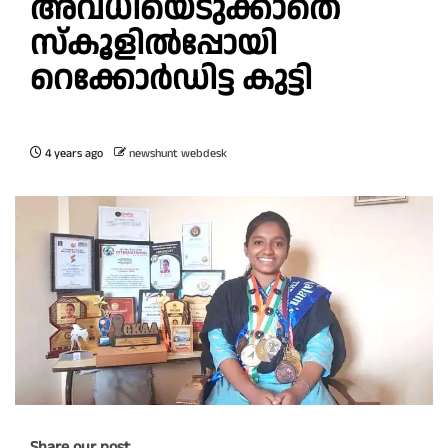
അവധിയെടുക്കാതെ
സ്കൂളിൽപ്പോയി
റെക്കോർഡിട്ട കുട്ടി
4 years ago
newshunt webdesk
Share our post