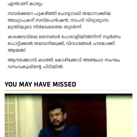
എന്താണ് കാര്യം
സവർക്കറെ പുകഴ്ത്തി ചോദ്യാവലി തയാറാക്കിയ
അധ്യാപകന് സസ്പെൻഷൻ; നടപടി വിദ്യാഭ്യാസ
മന്ത്രിയുടെ നിർദേശത്തെ തുടർന്ന്
കപ്പക്കടവിലെ സൈബർ പോരാളിയിൽനിന്ന് സ്വർണം
പൊട്ടിക്കൽ തലവനിലേക്ക്; വിവാദങ്ങൾ ഹരമാക്കി
ആയങ്കി
ആനക്കൊമ്പ് കടത്ത്; കോഴിക്കോട് അഞ്ചംഗ സംഘം
വനംവകുപ്പിന്റെ പിടിയിൽ
YOU MAY HAVE MISSED