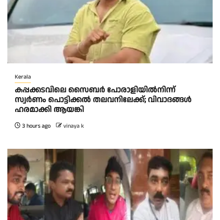
Kerala
കപ്പക്കടവിലെ സൈബർ പോരാളിയിൽനിന്ന്
സ്വർണം പൊട്ടിക്കൽ തലവനിലേക്ക്; വിവാദങ്ങൾ
ഹരമാക്കി ആയങ്കി
3 hours ago
vinaya k