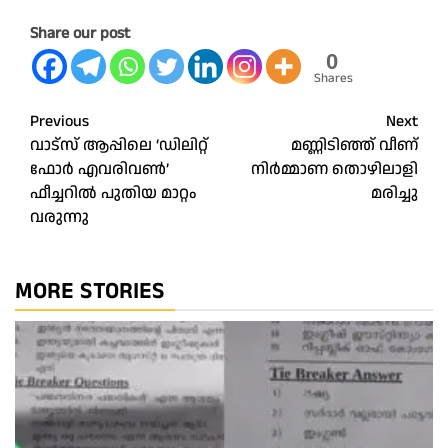
Share our post
0
Shares
Post
Previous
Next
വാട്‌സ് ആപ്പിലെ ‘ഡിലിറ്റ്
മണ്ണിടിഞ്ഞ് വീണ്
navigation
ഫോര്‍ എവരിവണ്‍’
നിർമ്മാണ തൊഴിലാളി
ഫീച്ചറില്‍ പുതിയ മാറ്റം
മരിച്ചു
വരുന്നു
MORE STORIES