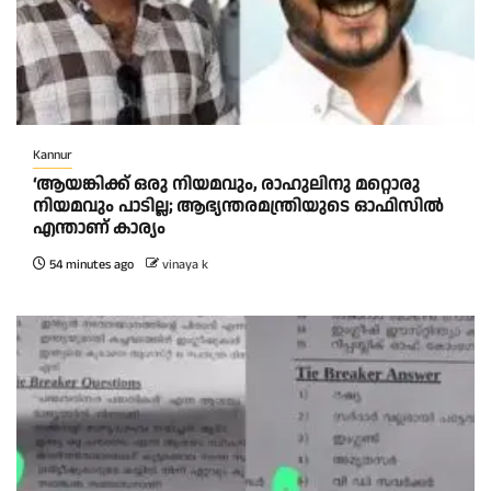
Kannur
‘ആയങ്കിക്ക് ഒരു നിയമവും, രാഹുലിനു മറ്റൊരു
നിയമവും പാടില്ല; ആഭ്യന്തരമന്ത്രിയുടെ ഓഫിസിൽ
എന്താണ് കാര്യം
54 minutes ago
vinaya k