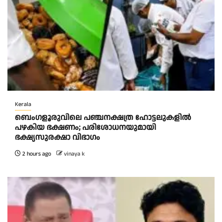
Kerala
ബെംഗളൂരുവിലെ പഞ്ചനക്ഷത്ര ഹോട്ടലുകളിൽ
പഴകിയ ഭക്ഷണം; പരിശോധനയുമായി
ഭക്ഷ്യസുരക്ഷാ വിഭാഗം
2 hours ago
vinaya k