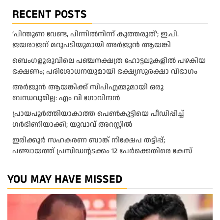
RECENT POSTS
‘പിന്തുണ വേണ്ട, പിന്നിൽനിന്ന് കുത്തരുത്’; ഇ.പി.
ജയരാജന് മറുപടിയുമായി അർജുൻ ആയങ്കി
ബെംഗളൂരുവിലെ പഞ്ചനക്ഷത്ര ഹോട്ടലുകളിൽ പഴകിയ
ഭക്ഷണം; പരിശോധനയുമായി ഭക്ഷ്യസുരക്ഷാ വിഭാഗം
അര്‍ജുന്‍ ആയങ്കിക്ക് സിപിഎമ്മുമായി ഒരു
ബന്ധവുമില്ല: എം വി ഗോവിന്ദന്‍
പ്രായപൂർത്തിയാകാത്ത പെൺകുട്ടിയെ പീഡിപ്പിച്ച്
ഗർഭിണിയാക്കി; യുവാവ് അറസ്റ്റിൽ
ഇരിക്കൂർ സഹകരണ ബാങ്ക് നിക്ഷേപ തട്ടിപ്പ്;
പഞ്ചായത്ത് പ്രസിഡൻ്റടക്കം 12 പേർക്കെതിരെ കേസ്
YOU MAY HAVE MISSED