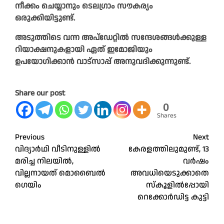
നീക്കം ചെയ്യാനും ടെലഗ്രാം സൗകര്യം
ഒരുക്കിയിട്ടുണ്ട്.
അടുത്തിടെ വന്ന അപ്‌ഡേറ്റില്‍ സന്ദേശങ്ങള്‍ക്കുള്ള
റിയാക്ഷനുകളായി ഏത് ഇമോജിയും
ഉപയോഗിക്കാന്‍ വാട്‌സാപ്പ് അനുവദിക്കുന്നുണ്ട്.
Share our post
0
Shares
Post
Previous
Next
വിദ്യാർഥി വീടിനുള്ളിൽ
കേരളത്തിലുമുണ്ട്, 13
navigation
മരിച്ച നിലയിൽ,
വർഷം
വില്ലനായത് മൊബൈൽ
അവധിയെടുക്കാതെ
ഗെയിം
സ്കൂളിൽപ്പോയി
റെക്കോർഡിട്ട കുട്ടി