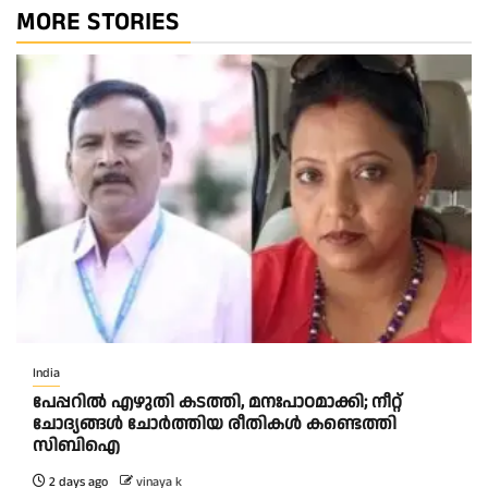
MORE STORIES
India
പേപ്പറിൽ എഴുതി കടത്തി, മനഃപാഠമാക്കി; നീറ്റ്
ചോദ്യങ്ങൾ ചോർത്തിയ രീതികൾ കണ്ടെത്തി
സിബിഐ
2 days ago
vinaya k