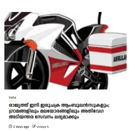
India
രാജ്യത്ത് ഇനി ഇരുചക്ര ആംബുലന്‍സുകളും;
ഗ്രാമങ്ങളിലും മലയോരങ്ങളിലും അതിവേഗ
അടിയന്തര സേവനം ലഭ്യമാക്കും
2 days ago
vinaya k