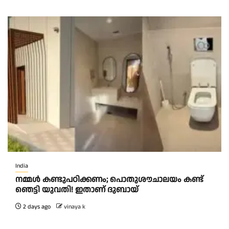
India
നമ്മൾ കണ്ടുപഠിക്കണം; പൊതുശൗചാലയം കണ്ട്
ഞെട്ടി യുവതി! ഇതാണ് ദുബായ്
2 days ago
vinaya k