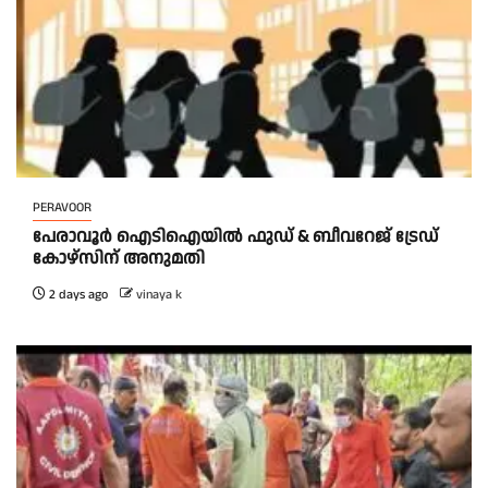
PERAVOOR
പേരാവൂർ ഐടിഐയിൽ ഫുഡ് & ബീവറേജ് ട്രേഡ്
കോഴ്സിന് അനുമതി
2 days ago
vinaya k