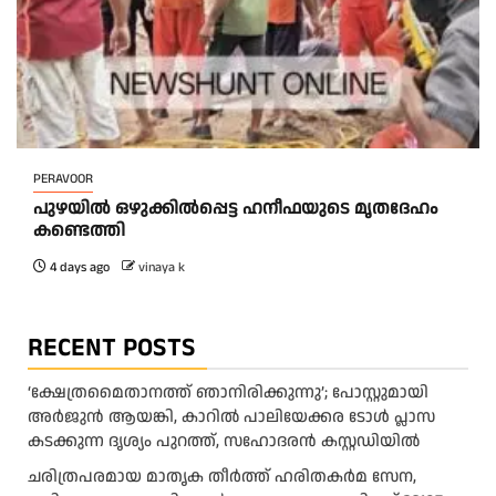
PERAVOOR
പുഴയിൽ ഒഴുക്കിൽപ്പെട്ട ഹനീഫയുടെ മൃതദേഹം
കണ്ടെത്തി
4 days ago
vinaya k
RECENT POSTS
‘ക്ഷേത്രമൈതാനത്ത് ഞാനിരിക്കുന്നു’; പോസ്റ്റുമായി
അർജുൻ ആയങ്കി, കാറിൽ പാലിയേക്കര ടോൾ പ്ലാസ
കടക്കുന്ന ദൃശ്യം പുറത്ത്, സഹോദരൻ കസ്റ്റഡിയിൽ
ചരിത്രപരമായ മാതൃക തീര്‍ത്ത് ഹരിതകര്‍മ സേന,