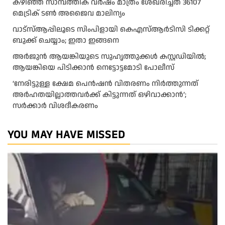
കഴിഞ്ഞ സാമ്പത്തിക വര്‍ഷം മാത്രം ശേഖരിച്ചത് 36107
മെട്രിക് ടണ്‍ അജൈവ മാലിന്യം
വാട്‌സ്ആപ്പിലൂടെ സിംപിളായി കെഎസ്ആര്‍ടിസി ടിക്കറ്റ്
ബുക്ക് ചെയ്യാം; ഇതാ ഇങ്ങനെ
അർജുൻ ആയങ്കിയുടെ സുഹൃത്തുക്കൾ കസ്റ്റഡിയിൽ;
ആയങ്കിയെ പിടിക്കാൻ നെട്ടോട്ടമോടി പോലീസ്
‘നേരിട്ടുള്ള ക്ഷേമ പെൻഷൻ വിതരണം നി‍‍ർത്തുന്നത്
അർഹതയില്ലാത്തവർക്ക് കിട്ടുന്നത് ഒഴിവാക്കാൻ’;
സർക്കാ‍ർ വിശദീകരണം
YOU MAY HAVE MISSED