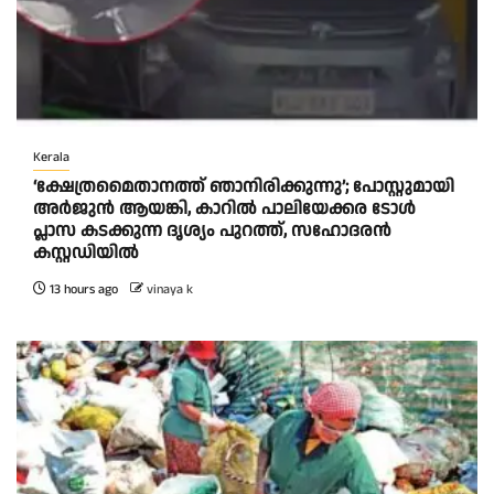
Kerala
‘ക്ഷേത്രമൈതാനത്ത് ഞാനിരിക്കുന്നു’; പോസ്റ്റുമായി
അർജുൻ ആയങ്കി, കാറിൽ പാലിയേക്കര ടോൾ
പ്ലാസ കടക്കുന്ന ദൃശ്യം പുറത്ത്, സഹോദരൻ
കസ്റ്റഡിയിൽ
13 hours ago
vinaya k