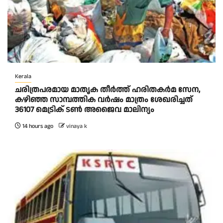
Kerala
ചരിത്രപരമായ മാതൃക തീര്‍ത്ത് ഹരിതകര്‍മ സേന,
കഴിഞ്ഞ സാമ്പത്തിക വര്‍ഷം മാത്രം ശേഖരിച്ചത്
36107 മെട്രിക് ടണ്‍ അജൈവ മാലിന്യം
14 hours ago
vinaya k