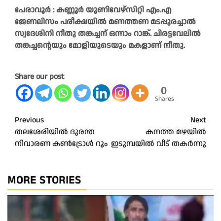
പേരാവൂർ : കണ്ണൂർ യൂണിവേഴ്സിറ്റി എം.എ
ജേണലിസം പരീക്ഷയിൽ മണത്തണ മടപ്പുരച്ചാൽ
സ്വദേശിനി നീതു തങ്കച്ചന് ഒന്നാം റാങ്ക്. ചിരട്ടവേലിൽ
തങ്കച്ചന്റെയും മോളിയുടെയും മകളാണ് നീതു.
Share our post
0
Shares
Post
Previous
Next
തലശേരിയിൽ ദുരന്ത
കനത്ത മഴയിൽ
navigation
നിവാരണ കൺട്രോൾ റൂം
ഇടുമ്പയിൽ വീട് തകർന്നു
MORE STORIES