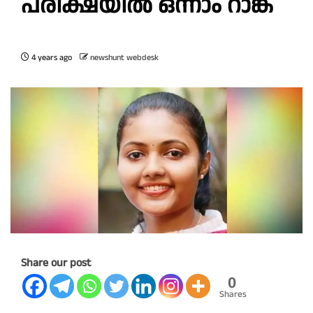
പരീക്ഷയിൽ ഒന്നാം റാങ്ക്
4 years ago
newshunt webdesk
Share our post
0
Shares